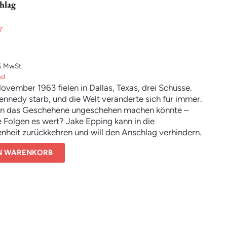
hlag
% MwSt.
nd
vember 1963 fielen in Dallas, Texas, drei Schüsse.
ennedy starb, und die Welt veränderte sich für immer.
 das Geschehene ungeschehen machen könnte –
 Folgen es wert? Jake Epping kann in die
nheit zurückkehren und will den Anschlag verhindern.
näher er seinem Ziel kommt, umso vehementer wehrt
EN WARENKORB
 Vergangenheit gegen jede Änderung. Stephen Kings
ßer Roman ist eine Tour de Force, die ihresgleichen
oller spannender Action, tiefer Einsichten und großer