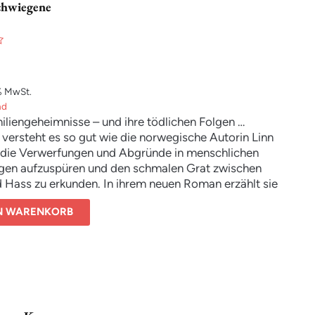
chwiegene
% MwSt.
nd
liengeheimnisse – und ihre tödlichen Folgen …
versteht es so gut wie die norwegische Autorin Linn
 die Verwerfungen und Abgründe in menschlichen
gen aufzuspüren und den schmalen Grat zwischen
 Hass zu erkunden. In ihrem neuen Roman erzählt sie
 scheinbar glücklichen Familie, in der zwar jeder seine
EN WARENKORB
se hat, aber alle mehr oder weniger gut damit leben.
ner nebligen Julinacht eine junge Frau verschwindet und
 nach alles Versteckte und Verschwiegene an die
he drängt …