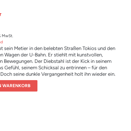
% MwSt.
nd
bt sein Metier in den belebten Straßen Tokios und den
en Wagen der U-Bahn. Er stiehlt mit kunstvollen,
n Bewegungen. Der Diebstahl ist der Kick in seinem
s Gefühl, seinem Schicksal zu entrinnen – für den
och seine dunkle Vergangenheit holt ihn wieder ein.
ioser Thriller und eine dunkle, abgründige Geschichte
EN WARENKORB
cksal und Einsamkeit.