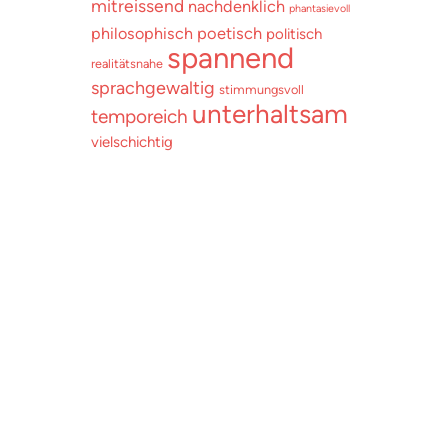
mitreissend
nachdenklich
phantasievoll
poetisch
philosophisch
politisch
spannend
realitätsnahe
sprachgewaltig
stimmungsvoll
unterhaltsam
temporeich
vielschichtig