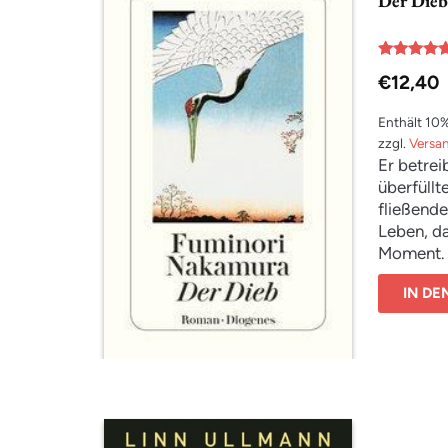
Der Dieb
Bewertet
€
12,40
mit
5.00
von 5
Enthält 10
zzgl.
Versa
Er betrei
überfüllt
fließende
Leben, da
Moment. D
Ein grand
IN D
über Schi