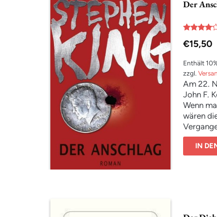
Der Ansc
Bewertet
€
15,50
mit
4.00
von 5
Enthält 10
zzgl.
Versa
Am 22. No
John F. K
Wenn man
wären die
Vergange
Aber je 
IN D
sich die
neuer gro
sucht – v
Gefühle.