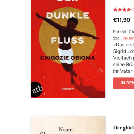
schonungs
was aus g
näherer B
Bewertet
€
11,90
mit
austarier
4.00
von 5
Enthält 10
zzgl.
Versa
»Das erst
Sigrid Lö
Vielfach 
seine Brü
ihr Vater
Verbot, s
IN D
fangen, s
Familien
Schicksal
»Das best
gelesen h
Literaris
Der glüc