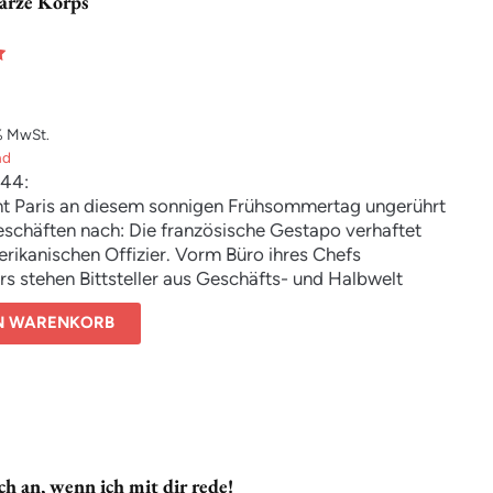
arze Korps
% MwSt.
nd
944:
t Paris an diesem sonnigen Frühsommertag ungerührt
eschäften nach: Die französische Gestapo verhaftet
rikanischen Offizier. Vorm Büro ihres Chefs
rs stehen Bittsteller aus Geschäfts- und Halbwelt
 Am Abend hält die schöne Dora Belle, Geliebte eines
EN WARENKORB
turmführers und zweitklassige Schauspielerin, ihren
er trifft sich die Führung von SS und Wehrmacht mit
n von Industrie, Finanzwelt und Kultur: elegantes
usgesuchte Delikatessen, Champagner, Sex. Inspecteur
on der Sitte, Verbindungsmann des gaullistischen
nds, nutzt den Abend, um Witterung aufzunehmen.
t nur militärisch steht die entscheidende Schlacht
h an, wenn ich mit dir rede!