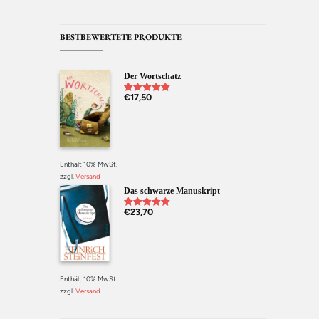
BESTBEWERTETE PRODUKTE
Der Wortschatz
€
17,50
Bewertet mit
5.00
von 5
Enthält 10% MwSt.
zzgl.
Versand
Das schwarze Manuskript
€
23,70
Bewertet mit
5.00
von 5
Enthält 10% MwSt.
zzgl.
Versand