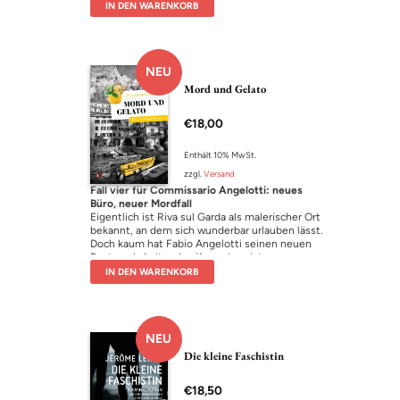
überraschend auf eine mörderische Bande
IN DEN WARENKORB
stößt, die eine Frau als Geisel hält. Ein
atemberaubender, wendungsreicher Thriller
von radikaler Konsequenz, der mit jeder Seite
an Tempo gewinnt und bis zum letzten Satz
NEU
elektrisiert.
Mord und Gelato
€
18,00
Enthält 10% MwSt.
zzgl.
Versand
Fall vier für Commissario Angelotti: neues
Büro, neuer Mordfall
Eigentlich ist Riva sul Garda als malerischer Ort
bekannt, an dem sich wunderbar urlauben lässt.
Doch kaum hat Fabio Angelotti seinen neuen
Posten als Leiter des Kommissariats
angetreten, macht ein neuer Kollege ihm und
IN DEN WARENKORB
seinem Team den Anfang schwer. Dann
überstürzen sich die Ereignisse: Ein Toter am
Seeufer gibt Rätsel auf und eine Person aus der
Vergangenheit des Commissario verlangt nach
NEU
Antworten.
Zum Glück steht auch diesmal Charlotte Stutz,
Die kleine Faschistin
genannt Carlotta, ihrem Fabio mit Rat und Tat
zur Seite. Teil vier der Krimireihe rund um das
€
18,50
deutsch-italienische Paar mit dem