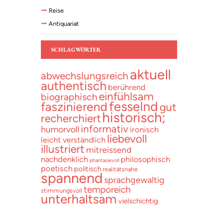
Reise
Antiquariat
SCHLAGWÖRTER
aktuell
abwechslungsreich
authentisch
berührend
einfühlsam
biographisch
fesselnd
faszinierend
gut
historisch;
recherchiert
informativ
humorvoll
ironisch
liebevoll
leicht verständlich
illustriert
mitreissend
nachdenklich
philosophisch
phantasievoll
poetisch
politisch
realitätsnahe
spannend
sprachgewaltig
temporeich
stimmungsvoll
unterhaltsam
vielschichtig