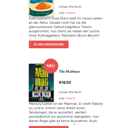
Enthält 10% MwSt.
zzgl.
Versand
Eventplanerin Rosa Stern liebt ihr neues Leben
an der Adria. Gerade noch hat sie die
glamouröseste Geburtstagsfeier Triests
ausgerichtet, nun steht sie neben der Leiche
ihres Auftraggebers. Nachdem Bruno Benotti
die Rechnung nicht beglichen hatte, ist Rosa
ihm bis auf dessen Jacht gefolgt. Doch offenbar
IN DEN WARENKORB
hat sich der Unternehmer lieber eine Kugel in
den Kopf geschossen, als ihr Geld zu
überweisen. Oder soll es nur nach Selbstmord
aussehen? Während die Polizei gar nicht ans
NEU
Ermitteln denkt, folgt Rosa eigenen Spuren.
Schnell wird klar: In Triest schützt man die
The Mailman
Fassade eher als die Wahrheit.
€
18,50
Enthält 10% MwSt.
zzgl.
Versand
Mercury Carter ist der Mailman. Er stellt Pakete
zu, und er nimmt seine Arbeit ernst.
Sendungen, die er ausliefert, werden
grundsätzlich nur persönlich übergeben. Von
dieser Regel gibt es keine Ausnahme. Auch
dann nicht, wenn Carter am Zielort