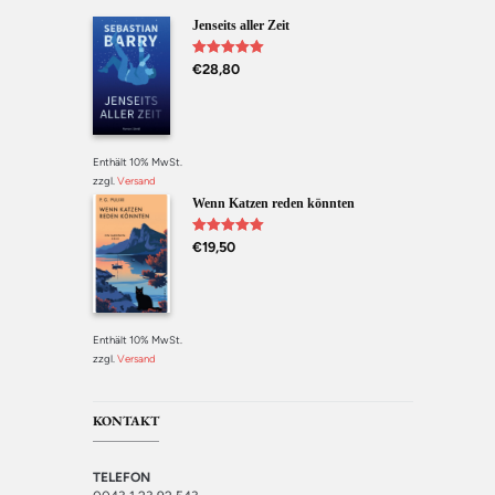
Jenseits aller Zeit
Bewertet mit
€
28,80
5.00
von 5
Enthält 10% MwSt.
zzgl.
Versand
Wenn Katzen reden könnten
Bewertet mit
€
19,50
5.00
von 5
Enthält 10% MwSt.
zzgl.
Versand
KONTAKT
TELEFON