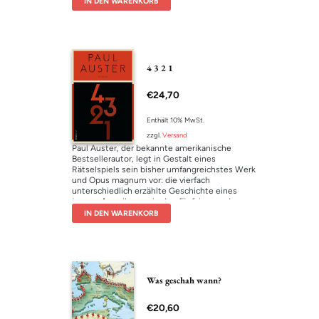
IN DEN WARENKORB
erklären kann. Zu zwölf Schlüsselbegriffen
unseres Lebens erzählt Michael Köhlmeier eine
Geschichte, inspiriert von antiken Mythen oder
Volksmärchen – anschließend zeigt Konrad Paul
Liessmann in seiner Interpretation, was er
daraus über die Spielregeln und Möglichkeiten
4 3 2 1
unserer Welt herausliest. Ein großartiger Dialog,
ein wunderbares Denk- und Lesevergnügen.
€
24,70
Enthält 10% MwSt.
zzgl.
Versand
Paul Auster, der bekannte amerikanische
Bestsellerautor, legt in Gestalt eines
Rätselspiels sein bisher umfangreichstes Werk
und Opus magnum vor: die vierfach
unterschiedlich erzählte Geschichte eines
jungen Amerikaners in den fünfziger und
sechziger Jahren des 20. Jahrhunderts – ein
IN DEN WARENKORB
Epos voll mit Politik, Zeitgeschichte, Liebe,
Leidenschaft und dem wechselvollen Spiel des
Zufalls.
´4 3 2 1´ – das sind vier Variationen eines
Lebens: Archibald Ferguson, von allen nur
Archie genannt, wächst im Newark der fünfziger
Was geschah wann?
Jahre auf. “Was für ein interessanter Gedanke”,
sagt er sich als kleiner Junge, “sich
€
20,60
vorzustellen, wie für ihn alles anders sein