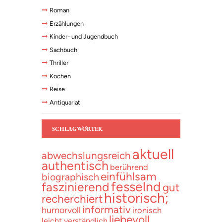
Oberland zur städtischen Obdachlosenszene,
Roman
von dort in den Schutz einer Villa auf dem
Zürichberg und schließlich in ein Land in
Erzählungen
Südostasien, wo man den Elefanten auf
besondere Weise huldigt.
Kinder- und Jugendbuch
Sachbuch
Thriller
Kochen
Reise
Antiquariat
SCHLAGWÖRTER
aktuell
abwechslungsreich
authentisch
berührend
einfühlsam
biographisch
fesselnd
faszinierend
gut
historisch;
recherchiert
informativ
humorvoll
ironisch
liebevoll
leicht verständlich