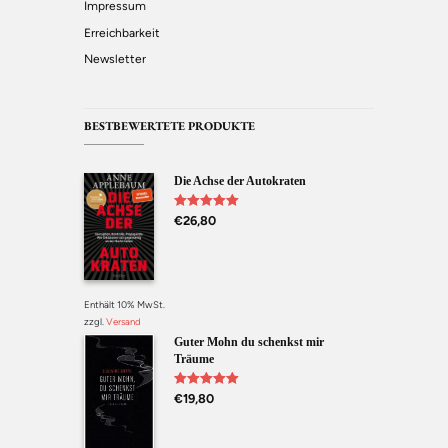
Impressum
Erreichbarkeit
Newsletter
BESTBEWERTETE PRODUKTE
Die Achse der Autokraten
Bewertet mit
€
26,80
5.00
von 5
Enthält 10% MwSt.
zzgl.
Versand
Guter Mohn du schenkst mir
Träume
Bewertet mit
€
19,80
5.00
von 5