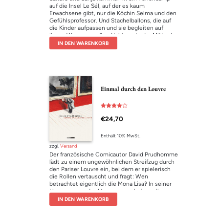
auf die Insel Le Sél, auf der es kaum
Erwachsene gibt, nur die Köchin Selma und den
Gefühlsprofessor. Und Stachelballons, die auf
die Kinder aufpassen und sie begleiten auf
ihrem Weg zur großen Lichtung in der Mitte der
Insel: dort findet jedes Jahr das Eselohrenfest
IN DEN WARENKORB
statt mit den grauen, störrischen Tieren und
vielen Büchern und Geschichten.
Es geht also um das Lesen, um Esel, Eselsohren
und Lesezeichen und natürlich um die Liebe:
Sandro kann Sanja gar nicht leiden, sie ist viel
zu schlau und außerdem ein Mädchen. Dafür
Einmal durch den Louvre
mag der Stachelballon Sanja umso mehr. Leider
ist er stumm und kann es ihr nicht sagen.
Am Ende merken alle: Liebe ist wunderschön –
Bewertet
aber manchmal tut sie doch auch ein bisschen
€
24,70
mit
weh …
4.00
von 5
Enthält 10% MwSt.
zzgl.
Versand
Der französische Comicautor David Prudhomme
lädt zu einem ungewöhnlichen Streifzug durch
den Pariser Louvre ein, bei dem er spielerisch
die Rollen vertauscht und fragt: Wen
betrachtet eigentlich die Mona Lisa? In seiner
Hommage an das Museum erscheinen die
Kunstwerke in ihrer stillen Zeugenschaft als
IN DEN WARENKORB
Betrachter und die Besucher aus aller Welt als
die wahre Attraktion.