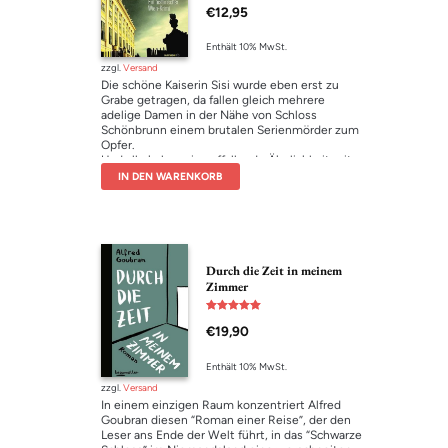
€
12,95
mit
4.00
von 5
Enthält 10% MwSt.
zzgl.
Versand
Die schöne Kaiserin Sisi wurde eben erst zu
Grabe getragen, da fallen gleich mehrere
adelige Damen in der Nähe von Schloss
Schönbrunn einem brutalen Serienmörder zum
Opfer.
Und alle haben sie auffallende Ähnlichkeit mit
der jungen Kaiserin. Eindeutig ein Fall für den
IN DEN WARENKORB
Privatdetektiv Gustav von Karoly. Aber ist er
dem Frauenmörder von Schönbrunn
gewachsen?
Mit Karolys zweitem Fall entführt Edith Kneifl
noch tiefer ins Herz der Donaumonarchie.
Durch die Zeit in meinem
Zimmer
Bewertet mit
€
19,90
5.00
von 5
Enthält 10% MwSt.
zzgl.
Versand
In einem einzigen Raum konzentriert Alfred
Goubran diesen “Roman einer Reise”, der den
Leser ans Ende der Welt führt, in das “Schwarze