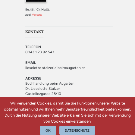
Enthält 10% MwSt.
zzgl.
Versand
KONTAKT
TELEFON
0043 1 23 92 543
EMAIL
lieselotte.stalzer[a]beimaugarten.at
ADRESSE
Buchhandlung beim Augarten
Dr. Lieselotte Stalzer
Castellezgasse 28/10
1020 Wien
Wir verwenden Cookies, damit Sie die Funktionen unserer Website
optimal nutzen und wir Ihnen mehr Benutzerfreundlichkeit bieten können.
Durch die Nutzung unserer Website erklären Sie sich mit der Verwendung
von Cookies einverstanden.
Buchhandlung beim Augarten © 2018 | Design: Quantenfrosch
OK
DATENSCHUTZ
Webservices