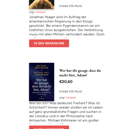
von 5
entschließt sich, den Fall anzunehmen und sich
Enthält 10% MwSt.
ihrer Vergangenheit zu stellen. Doch Boenisch
ist nur der Anfang, eine Schachfigur in einem
zzgl.
Versand
Komplott. Aaron wird erkennen, dass ihr
Jonathan Yeager wird im Auftrag der
bisheriges Leben eine einzige Vorbereitung auf
amerikanischen Regierung in den Kongo
die folgenden sechsunddreißig Stunden war.
geschickt. Bei einem Pygmäenstamm sei ein
Um dieses Leben wird sie kämpfen müssen wie
tödliches Virus ausgebrochen. Die Verbreitung
nie zuvor.
muss mit allen Mitteln verhindert werden. Doch
im Dschungel erkennt Yeager, dass es um
etwas ganz anderes geht: Ein kleiner Junge, der
IN DEN WARENKORB
über unglaubliche Fähigkeiten und
übermenschliche Intelligenz verfügt, ist das
eigentliche Ziel der Operation. Kann es sein,
dass dieses Geschöpf die Zukunft der
Menschheit bedroht? Yeager weigert sich, das
Kind zu töten. Er setzt alles daran, den Jungen
Wer hat dir gesagt, dass du
in Sicherheit zu bringen. Eine gnadenlose Jagd
nackt bist, Adam?
auf die beiden beginnt.
€
20,60
Enthält 10% MwSt.
zzgl.
Versand
Wer bin ich? Was bedeutet Freiheit? Was ist
Schönheit? Immer wieder stoßen wir im Leben
auf ganz grundsätzliche Fragen und suchen in
der Literatur und in der Philosophie nach
Antworten. Michael Köhlmeier ist ein großer
Erzähler und Konrad Paul Liessmann ein
brillanter Philosoph, der sehr anschaulich