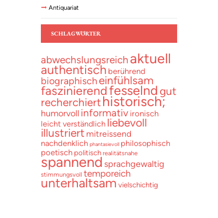
Antiquariat
SCHLAGWÖRTER
aktuell
abwechslungsreich
authentisch
berührend
einfühlsam
biographisch
fesselnd
faszinierend
gut
historisch;
recherchiert
informativ
humorvoll
ironisch
liebevoll
leicht verständlich
illustriert
mitreissend
nachdenklich
philosophisch
phantasievoll
poetisch
politisch
realitätsnahe
spannend
sprachgewaltig
temporeich
stimmungsvoll
unterhaltsam
vielschichtig