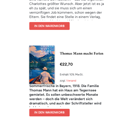
Charlottes größter Wunsch. Aber jetzt ist es ja
eh zu spät, und sie muss sich um einen
vernünftigen Job kümmern, schon wegen der
Eltern. Sie findet eine Stelle in einem Verlag,
auch nicht schlecht, und München ist eine
schöne Stadt, vor allem im Sommer.
IN DEN WARENKORB
Im Vorzimmer des Verlegers sitzt Charlotte
ganz nah am Zentrum der Macht. Dass der
seine Assistentinnen oft auswechselt, kriegt
sie schnell mit. Aber sie entwickelt ein gutes
Verhältnis zu ihrem Chef, der ihre Stärken
erkennt, ihr vertraut. Und dafür muss sie eben
Thomas Mann macht Ferien
viel in Kauf nehmen, sehr viel, vielleicht auch
selbst mit harten Bandagen kämpfen, vielleicht
€
22,70
ihre Gesundheit aufs Spiel setzen. Vielleicht
sogar Bo verlieren, in den sie sich doch gerade
erst verliebt hat …
Enthält 10% MwSt.
zzgl.
Versand
Sommerfrische in Bayern, 1918. Die Familie
Thomas Mann hat ein Haus am Tegernsee
gemietet. Es sollen unbeschwerte Monate
werden – doch die Welt verändert sich
dramatisch, und auch der Schriftsteller wird
bald ein anderer sein.
Di
>Die Kinder schwimmen und angeln
IN DEN WARENKORB
Rotaugen, der Vater rudert, geht spazieren und
besteigt erstmals einen Berg, die Mutter
kümmert sich um das neue Baby, und
Bauschan, der Hund, döst im Schatten, während