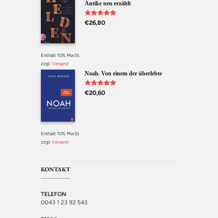
Antike neu erzählt
Bewertet mit
€
26,80
5.00
von 5
Enthält 10% MwSt.
zzgl.
Versand
Noah. Von einem der überlebte
Bewertet mit
€
20,60
5.00
von 5
Enthält 10% MwSt.
zzgl.
Versand
KONTAKT
TELEFON
0043 1 23 92 543