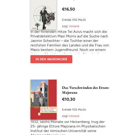
Naomi wird schnell klar, dass ihr Sohn den
Hammer in einem unbeaufsichtigten Moment
€
16,50
vom Balkon gestoßen haben muss. Doch der
Verdacht fällt nicht auf die israelische Familie,
sondern auf den arabischen Arbeiter. Als er
Enthält 10% MwSt.
wenig später zum Verhör abgeführt wird, ist
zzgl.
Versand
Naomi wie gelähmt, es gelingt ihr nicht, die
In der flirrenden Hitze Tel Avivs macht sich die
Wahrheit zu sagen.
Privatdetektivin Masi Morris auf die Suche nach
Jasmin Schechter – die Tochter einer der
reichsten Familien des Landes und die Frau von
Masis bestem Jugendfreund. Noch vor einem
Jahr war Masi der aufsteigende Stern in der
Sondereinheit der Tel Aviver Polizei, doch
IN DEN WARENKORB
wegen unangemessenen Verhaltens war ihre
Karriere von einem Tag auf den
anderen zerplatzt. Nun steht sie bei der Suche
nach Jasmin Schechter ohne Dienstmarke und
mit geringen Mitteln da. Doch was zunächst als
Problem erscheint, entpuppt sich schnell als
Das Verschwinden des Ettore
Vorteil: In Israels Hinterhöfen, wo die Reichen
Majorana
tun und lassen, was sie wollen, ist es besser,
€
10,30
ohne Spielregeln zu spielen. Und darin ist Masi
unschlagbar.
Enthält 10% MwSt.
zzgl.
Versand
1932, sechs Monate vor Heisenberg, trug der
25- jährige Ettore Majorana im Physikalischen
Institut der römischen Universität seine