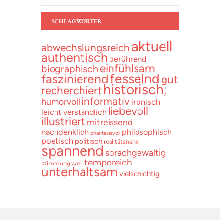
SCHLAGWÖRTER
aktuell
abwechslungsreich
authentisch
berührend
einfühlsam
biographisch
fesselnd
faszinierend
gut
historisch;
recherchiert
informativ
humorvoll
ironisch
liebevoll
leicht verständlich
illustriert
mitreissend
nachdenklich
philosophisch
phantasievoll
poetisch
politisch
realitätsnahe
spannend
sprachgewaltig
temporeich
stimmungsvoll
unterhaltsam
vielschichtig