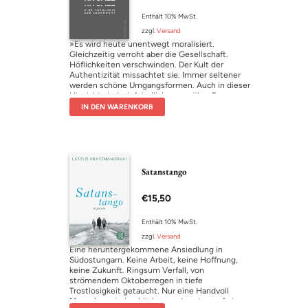
Enthält 10% MwSt.
zzgl.
Versand
»Es wird heute unentwegt moralisiert.
Gleichzeitig verroht aber die Gesellschaft.
Höflichkeiten verschwinden. Der Kult der
Authentizität missachtet sie. Immer seltener
werden schöne Umgangsformen. Auch in dieser
Hinsicht sind wir feindlich gegenüber Formen.
Die Moral schließt offenbar die Verrohung der
IN DEN WARENKORB
Gesellschaft nicht aus. Die Moral ist ohne Form.
Man könnte sogar sagen: Je moralisierender
eine Gesellschaft ist, desto unhöflicher ist sie.
Gegen diese formlose Moral ist eine Ethik der
schönen Formen zu verteidigen.« Was wird aus
einer Gesellschaft, die ihre symbolischen
Satanstango
Formen verliert – und mit ihnen das
Verbindende? Byung-Chul Han macht in
€
15,50
seinem neuen Buch deutlich, wie verloren der
Einzelne in einer Gesellschaft zunehmender
Atomisierung ist und warum wir dringend eine
Enthält 10% MwSt.
neue Lebensform brauchen.
zzgl.
Versand
Eine heruntergekommene Ansiedlung in
Südostungarn. Keine Arbeit, keine Hoffnung,
keine Zukunft. Ringsum Verfall, von
strömendem Oktoberregen in tiefe
Trostlosigkeit getaucht. Nur eine Handvoll
Menschen sind geblieben und warten auf ein