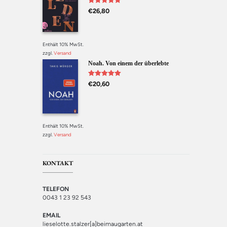
Bewertet mit
€
26,80
5.00
von 5
Enthält 10% MwSt.
zzgl.
Versand
Noah. Von einem der überlebte
Bewertet mit
€
20,60
5.00
von 5
Enthält 10% MwSt.
zzgl.
Versand
KONTAKT
TELEFON
0043 1 23 92 543
EMAIL
lieselotte.stalzer[a]beimaugarten.at