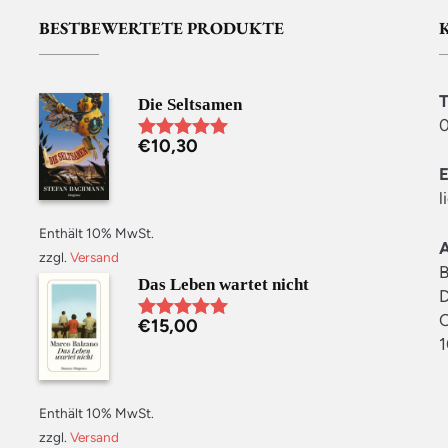
BESTBEWERTETE PRODUKTE
Die Seltsamen
0
€
10,30
Bewertet mit
5.00
von 5
l
Enthält 10% MwSt.
zzgl.
Versand
B
Das Leben wartet nicht
D
C
€
15,00
Bewertet mit
1
5.00
von 5
Enthält 10% MwSt.
zzgl.
Versand