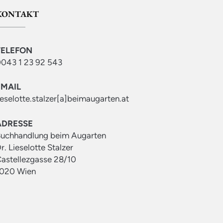
KONTAKT
TELEFON
043 1 23 92 543
EMAIL
ieselotte.stalzer[a]beimaugarten.at
ADRESSE
uchhandlung beim Augarten
r. Lieselotte Stalzer
astellezgasse 28/10
020 Wien