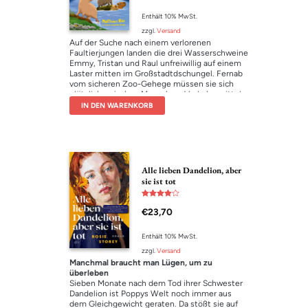
Hörprobe
Rettungsring zuwirft.
Enthält 10% MwSt.
00:00
00:00
zzgl.
Versand
Auf der Suche nach einem verlorenen
Faultierjungen landen die drei Wasserschweine
Emmy, Tristan und Raul unfreiwillig auf einem
Laster mitten im Großstadtdschungel. Fernab
vom sicheren Zoo-Gehege müssen sie sich
plötzlich zwischen Menschen, Verkehrsmitteln
und echten Wildtieren behaupten. Und das
IN DEN WARENKORB
alles ohne geregelte Fütterungszeiten! Mit
Witz, Mut und einer ordentlichen Portion Glück
schlagen sie sich durch die urbane Wildnis –
und entdecken dabei, was echte Freundschaft
und Hilfsbereitschaft bedeuten.
Alle lieben Dandelion, aber
sie ist tot
Bewertet
€
23,70
mit
4.00
von 5
Enthält 10% MwSt.
zzgl.
Versand
Manchmal braucht man Lügen, um zu
überleben
Sieben Monate nach dem Tod ihrer Schwester
Dandelion ist Poppys Welt noch immer aus
dem Gleichgewicht geraten. Da stößt sie auf