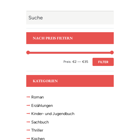
schon rausfinden. Helmut ist voller Vorfreude,
das merkt er. Die beiden treffen auf ihrem Weg
nicht nur jede Menge lustiger Menschen,
sondern auch das schelmische Shetlandpony
Tüte, das sich sofort in Harry verliebt und sich
partout nicht abschütteln lässt.
Hier geht’s zur
Leseprobe
NACH PREIS FILTERN
Preis:
€2
—
€35
FILTER
KATEGORIEN
Roman
Erzählungen
Kinder- und Jugendbuch
Sachbuch
Thriller
Kochen