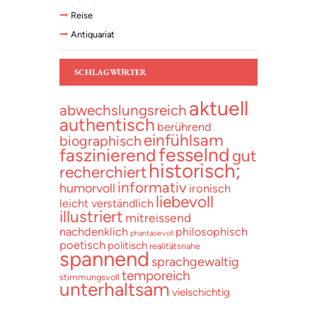
Reise
Antiquariat
SCHLAGWÖRTER
aktuell
abwechslungsreich
authentisch
berührend
einfühlsam
biographisch
fesselnd
faszinierend
gut
historisch;
recherchiert
informativ
humorvoll
ironisch
liebevoll
leicht verständlich
illustriert
mitreissend
nachdenklich
philosophisch
phantasievoll
poetisch
politisch
realitätsnahe
spannend
sprachgewaltig
temporeich
stimmungsvoll
unterhaltsam
vielschichtig