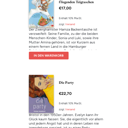
fliegenden Teigtaschen
bankrott und die himmelstürmende Liebe ihres
€
17,00
Lebens tödlich verunglückt. Aber ein Teil von
Tanias Seele bleibt für immer zurück in den
Weiten Afrikas – und findet Trost in der
Enthält 10% MwSt.
Erinnerung an ein Leben aus dem Stoff, aus
zzgl.
Versand
dem Romane sind.
Der Zwerghamster Hamza Backentasche ist
Hier geht’s zur
Leseprobe
verzweifelt: Seine Familie, zu der die beiden
Menschen-Kinder, Sonia und Luki, sowie ihre
Mutter Amina gehören, ist vor Kurzem aus
einem fernen Land in die Hamburger
Deichstraße gezogen. Doch ihre Vermieterin
mag keine Haustiere, und als sie Hamza
IN DEN WARENKORB
entdeckt, kündigt sie ihnen die Wohnung …
Mutter Amina, eine hervorragende Köchin, die
in ihrer Heimat für ihre köstlichen Teigtaschen
berühmt gewesen ist, weiß nicht weiter. Keine
Frage: Hier können nur die Muskeltiere helfen,
brauchen aber auch eine ordentliche Portion
Die Party
Glück! Picandous Begeisterung für ausgefallene
Briefmarken spielt dabei eine Rolle, auch ein
€
22,70
Junge, dessen Vater Koch beim
Bundespräsidenten ist, sowie der
Bundespräsident selbst, der in Berlin ein
Enthält 10% MwSt.
Schloss hat. Deshalb müssen die Muskeltiere
zzgl.
Versand
und die Kinder nach Berlin reisen, zusammen
Bristol in den 1950er-Jahren. Evelyn kann ihr
mit den fliegenden Teigtaschen …
Glück kaum fassen: Sie, die eigentlich vor allem
Hier geht’s zur
Leseprobe
und jedem Angst hat und in deren Leben nie
irgendetwas passiert, ist zu einer Party