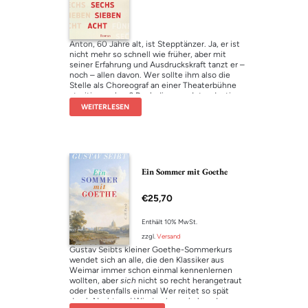
Anton, 60 Jahre alt, ist Stepptänzer. Ja, er ist
nicht mehr so schnell wie früher, aber mit
seiner Erfahrung und Ausdruckskraft tanzt er –
noch – allen davon. Wer sollte ihm also die
Stelle als Choreograf an einer Theaterbühne
streitig machen? Doch die neue Intendantin
sieht das anders – und engagiert ausgerechnet
WEITERLESEN
Emma, Antons Tochter. Anton ist verletzt,
wütend, traurig und zugleich stolz auf seine
Tochter. Zeigen kann er ihr das nicht. Die
Absage spült etwas in ihm hoch, das er nicht
länger verdrängen kann: das Gefühl des
Älterwerdens. Plötzlich spürt er die eigene
Ein Sommer mit Goethe
Endlichkeit und fragt sich, ob er sein Leben
richtig gelebt hat. Eine Frage, die ihn wieder an
€
25,70
eine alte große Liebe denken lässt. Jo war
damals einfach spurlos verschwunden. Hätte er
mit ihr ein besseres Leben gelebt? Es ist
Enthält 10% MwSt.
Emma, die auf Jos Spur stößt. Mit ihr reist er
zzgl.
Versand
nach Irland. Alte Konflikte zwischen Vater und
Gustav Seibts kleiner Goethe-Sommerkurs
Tochter brechen wieder auf. Für Anton wird es
wendet sich an alle, die den Klassiker aus
eine Reise zu sich selbst und er begreift: Zu
Weimar immer schon einmal kennenlernen
Ende ist es erst, wenn es zu Ende ist. Bis dahin
wollten, aber
sich
nicht so recht herangetraut
will das Leben gelebt
oder bestenfalls einmal Wer reitet so spät
durch Nacht und Wind gelesen haben. In