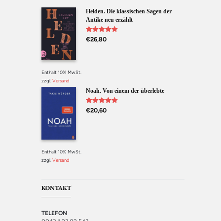
Helden. Die klassischen Sagen der
Antike neu erzählt
Bewertet mit
€
26,80
5.00
von 5
Enthält 10% MwSt.
zzgl.
Versand
Noah. Von einem der überlebte
Bewertet mit
€
20,60
5.00
von 5
Enthält 10% MwSt.
zzgl.
Versand
KONTAKT
TELEFON