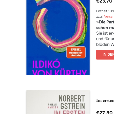
€
23,70
Enthält 10
zzgl.
Versa
»Die Part
schon ma
Sie ist e
und für 
blöden Wi
nie. Frei
IN D
sie wäre 
Aber es h
für diese
Kürthy h
begeben,
gescheit
ihrer Elt
begegnet.
Im ersten
Lebensmi
kostbare 
Zweifeln
€
27,80