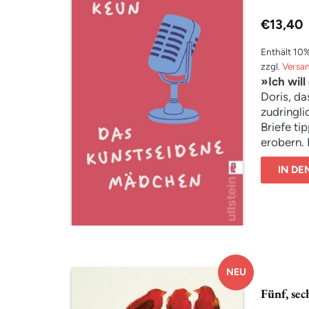
€
13,40
Enthält 10
zzgl.
Versa
»Ich wil
Doris, da
zudringli
Briefe ti
erobern. 
Dort stür
IN D
Literaten
die
»
gute Gese
«
–
und ble
»
NEU
besseren
Fünf, sec
«
sind kurz