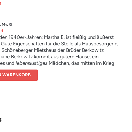
en, in denen er alles verlor.
d begreift er, wie viel er hätte anders machen wollen.
berhafte Geschichte über Liebe, zweite Chancen und
nsverändernde Kraft der Bücher aus der Welt der
% MwSt.
chtsbibliothek
nd
be
n den 1940er-Jahren: Martha E. ist fleißig und äußerst
eo
Gute Eigenschaften für die Stelle als Hausbesorgerin,
im Schöneberger Mietshaus der Brüder Berkowitz
 Liane Berkowitz kommt aus gutem Hause, ein
ges und
lebenslustiges
Mädchen, das mitten im Krieg
e kennenlernt – und den Widerstand gegen die
EN WARENKORB
ozialisten. Jahrzehnte später wandert Martha die
Schönebergs entlang, zerlumpt und abgerissen. Jeder
 doch keiner weiß, wer sie wirklich ist: eine Millionärin
in von Lianes schicksalhaftem Leben.
’s zur
Leseprobe
g