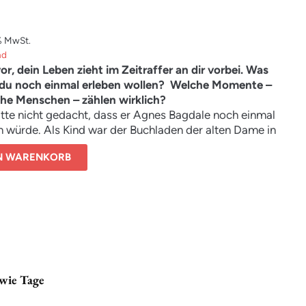
% MwSt.
nd
 vor, dein Leben zieht im Zeitraffer an dir vorbei. Was
du noch einmal erleben wollen? Welche Momente –
he Menschen – zählen wirklich?
tte nicht gedacht, dass er Agnes Bagdale noch einmal
 würde. Als Kind war der Buchladen der alten Dame in
 sein Zufluchtsort, nicht nur wegen seiner geliebten
EN WARENKORB
Bei Bagdale’s Bookshop konnte er die Probleme zu
nen Moment vergessen. Und dort begann seine eigene
 als Buchhändler.
hrzehnte später, ist Wilbur erfolgreich, einsam und am
nes Lebens angekommen. Doch statt dem Tod wartet
lhafter Zug auf ihn. Und Agnes. Sie nimmt ihn mit,
rch die Zeit, auf eine Reise, die ihn seine
msten Momente noch einmal durchleben lässt. Die
wie Tage
sten Momente, wie damals in den Flitterwochen in
mit seiner großen Liebe Maggie. Aber auch die