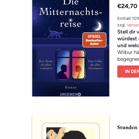
€
24,70
Enthält 10
zzgl.
Versa
Stell dir
würdest 
und welc
Wilbur hä
begegnen
Sheffield
IN D
Bücher. 
Hause ei
Laufbahn
Jetzt, Ja
Ende sei
ein rätse
zurück du
bedeutsa
Stunden 
glücklich
Venedig 