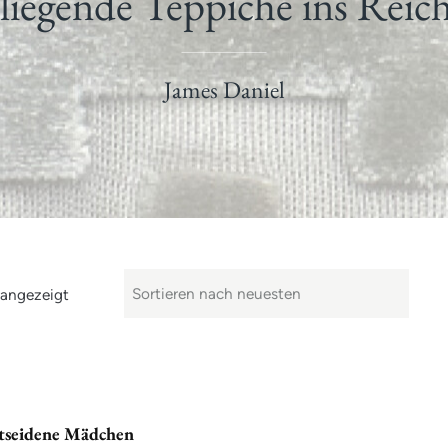
liegende Teppiche ins Reich
James Daniel
 angezeigt
tseidene Mädchen