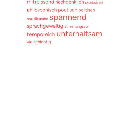
mitreissend
nachdenklich
phantasievoll
poetisch
philosophisch
politisch
spannend
realitätsnahe
sprachgewaltig
stimmungsvoll
unterhaltsam
temporeich
vielschichtig