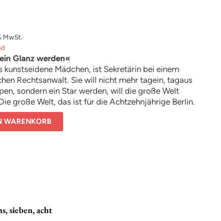
% MwSt.
nd
l ein Glanz werden«
s kunstseidene Mädchen, ist Sekretärin bei einem
chen Rechtsanwalt. Sie will nicht mehr tagein, tagaus
ppen, sondern ein Star werden, will die große Welt
Die große Welt, das ist für die Achtzehnjährige Berlin.
zt sie sich in das Leben der Tanzhallen, Bars und
EN WARENKORB
cafés, lässt sich in vornehme Lokale einladen, goutiert
llschaft
ibt doch allein. Ihre Affären mit Männern aus
 Kreisen
hs, sieben, acht
lebig, die erträumte Filmkarriere bleibt eine Illusion.