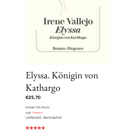
Elyssa. Königin von
Kathargo
€
25,70
Enthält 10% MwSt.
zzgl.
Versand
Lieferzeit: demnächst
Bewertet mit
1