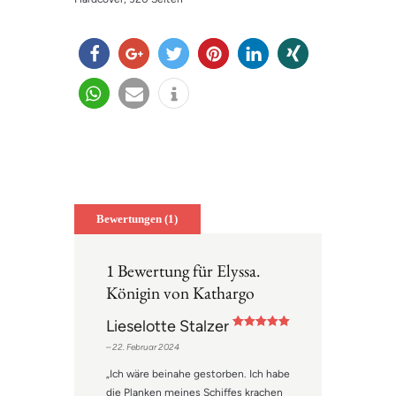
teilen
teilen
twitter
merk
mitteil
teilen
n
en
en
teilen
e-
info
mail
Bewertungen (1)
1 Bewertung für
Elyssa.
Königin von Kathargo
Lieselotte Stalzer
Bewertet mit
–
22. Februar 2024
5
von 5
„Ich wäre beinahe gestorben. Ich habe
die Planken meines Schiffes krachen