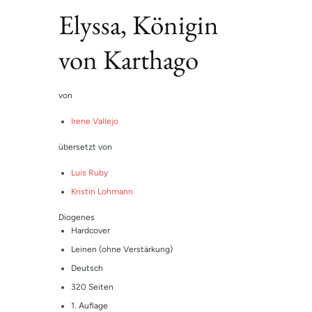
5.00
von 5,
basierend
Elyssa, Königin
auf
Kundenbewe
rtung
von Karthago
von
Irene Vallejo
übersetzt von
Luis Ruby
Kristin Lohmann
Diogenes
Hardcover
Leinen (ohne Verstärkung)
Deutsch
320 Seiten
1. Auflage