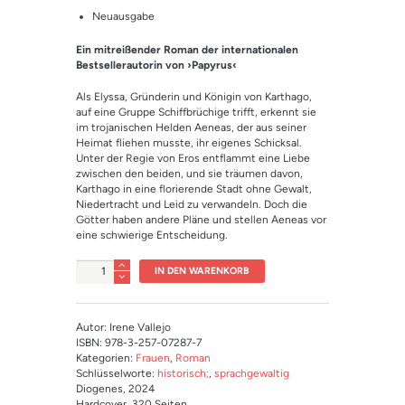
Neuausgabe
Ein mitreißender Roman der internationalen
Bestsellerautorin von ›Papyrus‹
Als Elyssa, Gründerin und Königin von Karthago,
auf eine Gruppe Schiffbrüchige trifft, erkennt sie
im trojanischen Helden Aeneas, der aus seiner
Heimat fliehen musste, ihr eigenes Schicksal.
Unter der Regie von Eros entflammt eine Liebe
zwischen den beiden, und sie träumen davon,
Karthago in eine florierende Stadt ohne Gewalt,
Niedertracht und Leid zu verwandeln. Doch die
Götter haben andere Pläne und stellen Aeneas vor
eine schwierige Entscheidung.
Anzahl
IN DEN WARENKORB
Autor: Irene Vallejo
ISBN: 978-3-257-07287-7
Kategorien:
Frauen
,
Roman
Schlüsselworte:
historisch;
,
sprachgewaltig
Diogenes
, 2024
Hardcover
, 320 Seiten