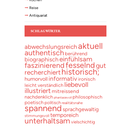
Reise
Antiquariat
SCHLAGWÖRTER
aktuell
abwechslungsreich
authentisch
berührend
einfühlsam
biographisch
fesselnd
faszinierend
gut
historisch;
recherchiert
informativ
humorvoll
ironisch
liebevoll
leicht verständlich
illustriert
mitreissend
nachdenklich
philosophisch
phantasievoll
poetisch
politisch
realitätsnahe
spannend
sprachgewaltig
temporeich
stimmungsvoll
unterhaltsam
vielschichtig