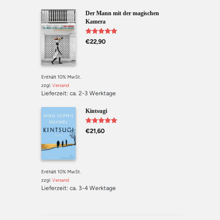
Der Mann mit der magischen
Kamera
Bewertet mit
€
22,90
5.00
von 5
Enthält 10% MwSt.
zzgl.
Versand
Lieferzeit: ca. 2-3 Werktage
Kintsugi
Bewertet mit
€
21,60
5.00
von 5
Enthält 10% MwSt.
zzgl.
Versand
Lieferzeit: ca. 3-4 Werktage