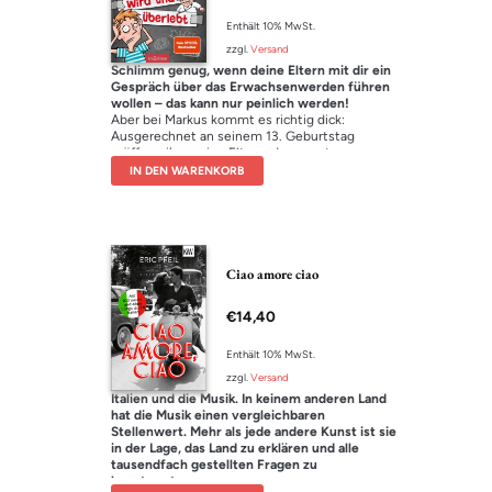
Enthält 10% MwSt.
zzgl.
Versand
Schlimm genug, wenn deine Eltern mit dir ein
Gespräch über das Erwachsenwerden führen
wollen – das kann nur peinlich werden!
Aber bei Markus kommt es richtig dick:
Ausgerechnet an seinem 13. Geburtstag
eröffnen ihm seine Eltern, dass er etwas „ganz
besonderes“ ist. Sie behaupten ernsthaft, er
IN DEN WARENKORB
sei ein Halbvampir! Als wäre es nicht schon
schwierig genug, ein ganz normaler Teenager
zu sein, muss sich Markus jetzt mit
wachsenden Eckzähnen, plötzlichem Blutdurst
und einer Allergie gegen Pizza mit Knoblauch
herumschlagen. Wie soll man es da schaffen, in
Ciao amore ciao
der Schule und bei den Mädchen beliebt zu
sein?
€
14,40
Lustig und spannend:
Idealer Lesestoff für Jungs und Mädchen
Enthält 10% MwSt.
Witzige Kapitel im Blog-Stil:
zzgl.
Versand
Kurze Lesehappen auch für ungeübte Leser
Italien und die Musik. In keinem anderen Land
hat die Musik einen vergleichbaren
geeignet
Stellenwert. Mehr als jede andere Kunst ist sie
in der Lage, das Land zu erklären und alle
Das perfekte Geschenk:
tausendfach gestellten Fragen zu
Nicht nur zum 13. Geburtstag
beantworten.