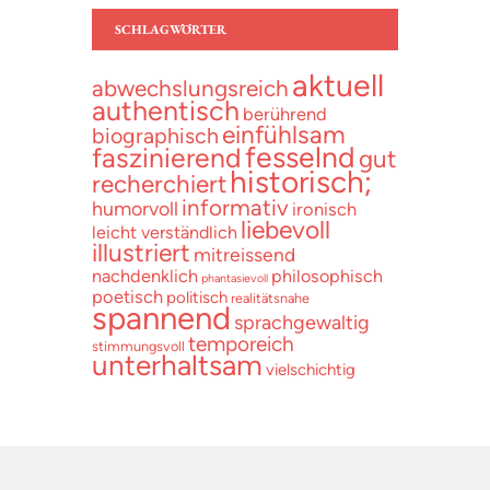
SCHLAGWÖRTER
aktuell
abwechslungsreich
authentisch
berührend
einfühlsam
biographisch
fesselnd
faszinierend
gut
historisch;
recherchiert
informativ
humorvoll
ironisch
liebevoll
leicht verständlich
illustriert
mitreissend
nachdenklich
philosophisch
phantasievoll
poetisch
politisch
realitätsnahe
spannend
sprachgewaltig
temporeich
stimmungsvoll
unterhaltsam
vielschichtig