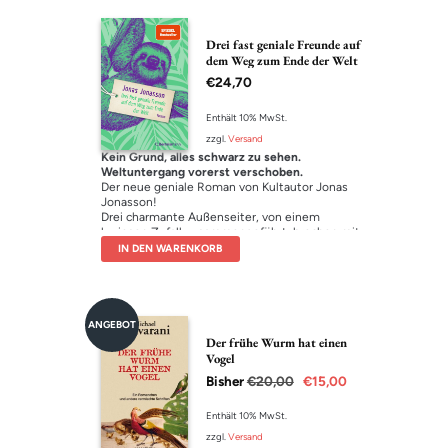
Drei fast geniale Freunde auf
dem Weg zum Ende der Welt
€
24,70
Enthält 10% MwSt.
zzgl.
Versand
Kein Grund, alles schwarz zu sehen.
Weltuntergang vorerst verschoben.
Der neue geniale Roman von Kultautor Jonas
Jonasson!
Drei charmante Außenseiter, von einem
kuriosen Zufall zusammengeführt, brechen mit
einem bunt angestrichenen
Wohnmobil
auf,
IN DEN WARENKORB
um die Welt ein bisschen gerechter zu machen.
Dabei lassen sie sich weder vor arroganten
Diplomaten-Brüdern noch von einem
eigenwilligen Herrscher auf einer Insel im
Indischen Ozean aufhalten. Mit Witz und
ANGEBOT
Phantasie verwandeln sie ihr Wohnmobil in ein
Der frühe Wurm hat einen
Gourmet-Restaurant und schlagen sogar aus
Vogel
dem vermeintlichen Ende der Welt noch ein
Bisher
€
20,00
€
15,00
bisschen Glück für sich heraus. Ein echter
Jonasson mit einem Feuerwerk an genialen
Pointen, rasantem Erzähltempo und
Enthält 10% MwSt.
einzigartigen Wendungen.
zzgl.
Versand