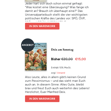
Minischwein Moppel
Jeder hart sich doch schon einmal gefragt:
. Eigentlich sind die “Risottos”, so der
“Was kostet eine Überzeugung? Was fange ich
selbstgewählte Name, wie eine große Familie,
damit an? Brauch ich überhaupt eine?” Das
denn
Universalparteibuch stellt die vier wichtigsten
alle sind füreinander da und unterstützen sich
politischen Kräfte des Landes vor: SPÖ, ÖVP,
gegenseitig
FPÖ und GRÜN-ALTERNATIVE.
.
Mit Hilfe dieses unentbehrlichen Ratgebers
In der Risottostraße gibt es jede Menge
IN DEN WARENKORB
kann nun der Laie, wie aus dem Versandkatalog,
kleine Abenteuer
in Ruhe seine Lieblingspartei aussuchen und
zu erleben. Zum Beispiel das große
seinem Leben so einen neuen Sinn geben.
gemeinsame Frühstück, bei dem die Kinder
plötzlich zu einer
Ermittlungsgruppe
ANGEBOT
werden müssen, als ein Schokobrötchen
Deix am Sonntag
verschwindet. Oder der ungeplante
Balkonien-Urlaub
Bisher
€
20,00
€
15,00
. Außerdem bauen die Kinder mit Bruno ein
Eichhörnchen-Haus
, feiern eine
Enthält 10% MwSt.
Monster-Party
zzgl.
Versand
oder wühlen sich
Also Leute, alles in allem gibt’s keinen Grund
für den guten Zweck
zum Pessimismus – und das sieht man Euch
durch die Kartons auf dem Dachboden. Beim
auch an. In diesem Sinne: Alles Gute, bleibt
Lesen wird man Teil der kleinen Risotto-Welt
brav und freut Euch auch weiterhin des Lebens!
und fühlt sich dort selbst
Herzlichst, Euer Manfred Deix.
ganz wie zu Hause!
IN DEN WARENKORB