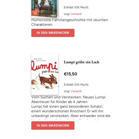
Enthält 10% MwSt.
zzgl.
Versand
Humorvolle Familiengeschichte mit skurrilen
Charakteren
IN DEN WARENKORB
Lumpi gräbt ein Loch
€
15,50
Enthält 10% MwSt.
zzgl.
Versand
Vom Suchen und Verstecken: Neues Lumpi
Abenteuer für Kinder ab 4 Jahren
Lumpi hat einen ganz besonderen Schatz:
einen wunderschönen Knochen! Er will ihn
unbedingt verstecken. Aber entweder sind die
Verstecke zu klein oder der Knochen ist zu
groß. Da
hat
Lumpi eine geniale Idee: Er wird
IN DEN WARENKORB
den Knochen vergraben! Lumpi buddelt also
drauf los – bis er endlich das perfekte Loch für