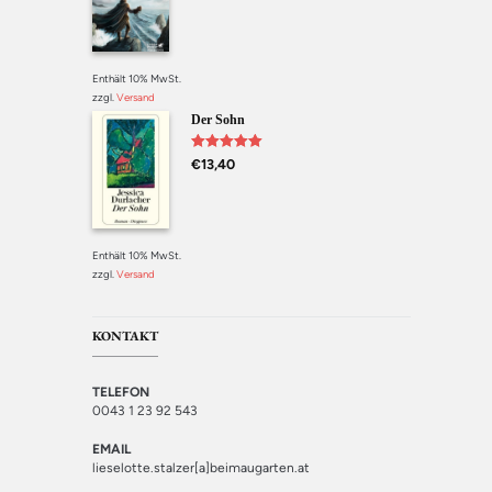
Enthält 10% MwSt.
zzgl.
Versand
Der Sohn
Bewertet mit
€
13,40
5.00
von 5
Enthält 10% MwSt.
zzgl.
Versand
KONTAKT
TELEFON
0043 1 23 92 543
EMAIL
lieselotte.stalzer[a]beimaugarten.at