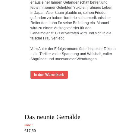
er aus einer langen Gefangenschaft befreit und
lebte mit seiner Geliebten Yūko ein ruhiges Leben
in Japan. Aber kaum glaubte er, seinen Frieden
gefunden zu haben, forderte sein amerikanischer
Retter den Lohn für seine Befreiung ein. Manuel
wird zu einem Auftragsmörder für den
Geheimdienst. Bis er verraten wird und sich in die
falsche Frau verliebt.
Vom Autor der Erfolgsromane über Inspektor Takeda
– ein Thriller voller Spannung und Weisheit, voller
Abgründe und unerwarteter Wendungen.
In den Warenkorb
Das neunte Gemälde
Bewertet
€
17,50
mit