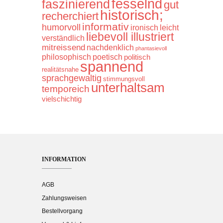
fesselnd
faszinierend
gut
historisch;
recherchiert
informativ
humorvoll
ironisch
leicht
liebevoll illustriert
verständlich
mitreissend
nachdenklich
phantasievoll
philosophisch
poetisch
politisch
spannend
realitätsnahe
sprachgewaltig
stimmungsvoll
unterhaltsam
temporeich
vielschichtig
INFORMATION
AGB
Zahlungsweisen
Bestellvorgang