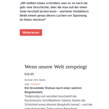
„Wir wollten etwas schreiben, was es so noch nie
gab: eine Geschichte, über die man auf der einen
Seite herzhaft lachen kann – und beim Umblättern
bleibt einem genau dieses Lachen vor Spannung
im Halse stecken!“
Weiterlesen
Wenn unsere Welt zerspringt
€
20,95
Enthält 20% MwSt.
zzgl.
Versand
Ein fesselnder Roman nach einer wahren
Begebenheit:
Tiefgründig und sensibel beschwört die
französische Schriftstellerin Samira Sedira die
Schönheit eines kleinen Bergdorfs herauf – und die
schockierenden Taten seiner Bewohner.