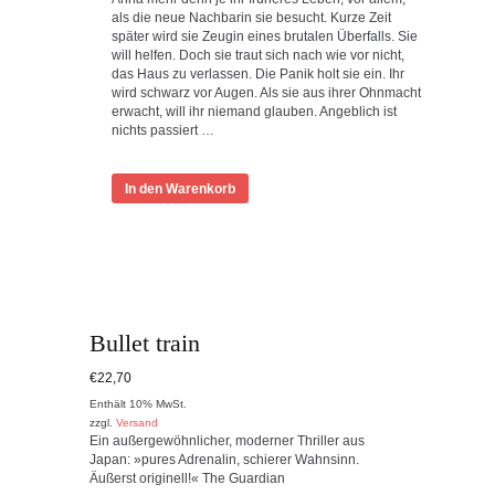
als die neue Nachbarin sie besucht. Kurze Zeit
später wird sie Zeugin eines brutalen Überfalls. Sie
will helfen. Doch sie traut sich nach wie vor nicht,
das Haus zu verlassen. Die Panik holt sie ein. Ihr
wird schwarz vor Augen. Als sie aus ihrer Ohnmacht
erwacht, will ihr niemand glauben. Angeblich ist
nichts passiert …
In den Warenkorb
Bullet train
€
22,70
Enthält 10% MwSt.
zzgl.
Versand
Ein außergewöhnlicher, moderner Thriller aus
Japan: »pures Adrenalin, schierer Wahnsinn.
Äußerst originell!« The Guardian