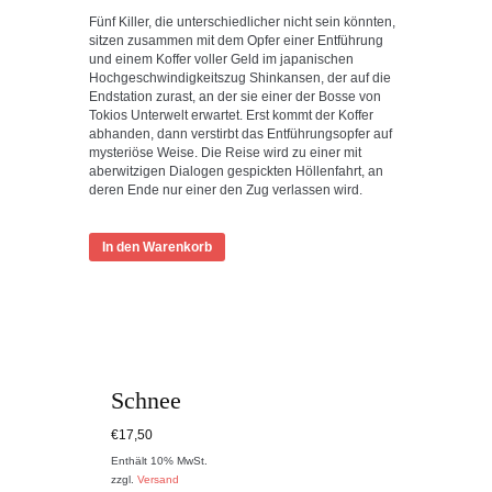
Fünf Killer, die unterschiedlicher nicht sein könnten,
sitzen zusammen mit dem Opfer einer Entführung
und einem Koffer voller Geld im japanischen
Hochgeschwindigkeitszug Shinkansen, der auf die
Endstation zurast, an der sie einer der Bosse von
Tokios Unterwelt erwartet. Erst kommt der Koffer
abhanden, dann verstirbt das Entführungsopfer auf
mysteriöse Weise. Die Reise wird zu einer mit
aberwitzigen Dialogen gespickten Höllenfahrt, an
deren Ende nur einer den Zug verlassen wird.
In den Warenkorb
Schnee
€
17,50
Enthält 10% MwSt.
zzgl.
Versand