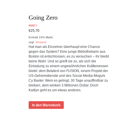
Going Zero
Bewertet mit
€
25,70
5.00
von 5
Enthält 10% MwSt.
zzgl.
Versand
Hat man als Einzelner überhaupt eine Chance
gegen das System? Eine junge Bibliothekarin aus
Boston ist entschlossen, es zu versuchen – ihr bleibt
keine Wahl. Und so greift sie zu, als sich die
Einladung zu einem ungewöhnlichen Kräftemessen
bietet:
dem
Betatest von FUSION, einem Projekt der
US-Geheimdienste und des Social-Media-Moguls
Cy Baxter. Wem es gelingt, 30 Tage unauffindbar zu
bleiben, dem winken 3 Millionen Dollar. Doch
Kaitlyn geht es um etwas anderes.
In den Warenkorb