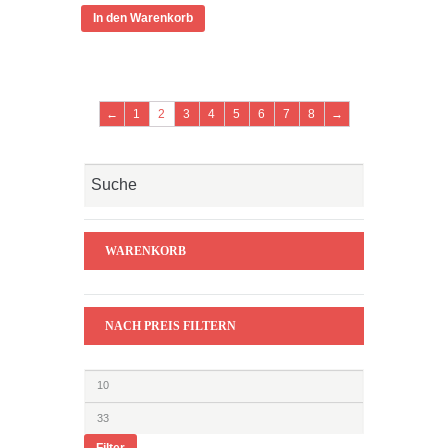
In den Warenkorb
←
1
2
3
4
5
6
7
8
→
WARENKORB
NACH PREIS FILTERN
Filter