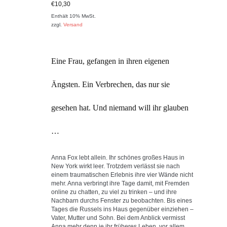
Bewerte
€
10,30
t mit
3.00
Enthält 10% MwSt.
von 5
zzgl.
Versand
Eine Frau, gefangen in ihren eigenen
Ängsten. Ein Verbrechen, das nur sie
gesehen hat. Und niemand will ihr glauben
…
Anna Fox lebt allein. Ihr schönes großes Haus in
New York wirkt leer. Trotzdem verlässt sie nach
einem traumatischen Erlebnis ihre vier Wände nicht
mehr. Anna verbringt ihre Tage damit, mit Fremden
online zu chatten, zu viel zu trinken – und ihre
Nachbarn durchs Fenster zu beobachten. Bis eines
Tages die Russels ins Haus gegenüber einziehen –
Vater, Mutter und Sohn. Bei dem Anblick vermisst
Anna mehr denn je ihr früheres Leben, vor allem,