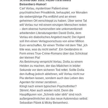
Schreib oder stirb: Fitzek-Thrill meets
Beisenherz-Humor!
Carl Vorlau, mysteriöser Patient einer
psychiatrischen Privatklinik, behauptet, vor Monaten
die siebenjährige Pia entführt und an einen
geheimen Ort verschleppt zu haben. Über seine Tat
will Vorlau nur mit einem einzigen Menschen reden
– dem ebenso humorvollen wie unkonventionell
arbeitenden Literaturagenten David Dolla, dem
Vorlau ein diabolisches Angebot macht: Der Agent
soll ihm einen Verlagsvorschuss von einer Million
Euro verschaffen, für einen Thriller mit dem Titel „Ich
töte was, was du nicht siehst“. Ein Geständnis in
Form eines True-Crime-Romans über das Schicksal
der kleinen Pia!
Als Belohnung verspricht Vorlau, Dolla zu einem
Helden zu machen, der das Mädchen in letzter
Sekunde vor dem sicheren Tod rettet. Sollte Dolla
den Auftrag jedoch ablehnen, will Vorlau nicht nur
Pia sterben lassen, sondern auch das Leben des
Agenten für immer zerstören …
Klingt nach einem typischen Psychothriller?
Stimmt. Aber auch wieder nicht. Denn die
Hauptfiguren von „Schreib oder stirb“ sind noch
außergewöhnlicher als das neue Autorenduo selbst:
Sebastian Fitzek & Micky Beisenherz.