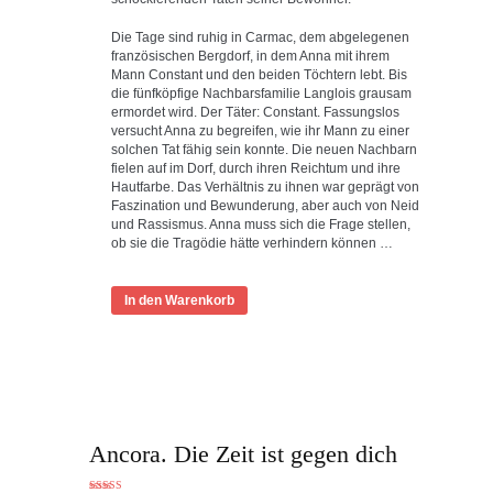
Die Tage sind ruhig in Carmac, dem abgelegenen
französischen Bergdorf, in dem Anna mit ihrem
Mann Constant und den beiden Töchtern lebt. Bis
die fünfköpfige Nachbarsfamilie Langlois grausam
ermordet wird. Der Täter: Constant. Fassungslos
versucht Anna zu begreifen, wie ihr Mann zu einer
solchen Tat fähig sein konnte. Die neuen Nachbarn
fielen auf im Dorf, durch ihren Reichtum und ihre
Hautfarbe. Das Verhältnis zu ihnen war geprägt von
Faszination und Bewunderung, aber auch von Neid
und Rassismus. Anna muss sich die Frage stellen,
ob sie die Tragödie hätte verhindern können …
In den Warenkorb
Ancora. Die Zeit ist gegen dich