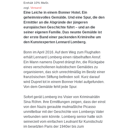
4.00
Enthält 10% MwSt.
von 5
zzgl.
Versand
Eine Leiche in einem Bonner Hotel. Ein
geheimnisvolles Gemälde. Und eine Spur, die den
Ermittler an die Abgründe der jüngeren
europäischen Geschichte führt – und an die
seiner eigenen Familie. Das neunte Gemälde ist
der erste Band einer packenden Krimireihe um
den Kunstexperten Lennard Lomberg.
Bonn im April 2016. Auf dem Weg zum Flughafen
erhält Lennard Lomberg einen rätselhaften Anruf.
Ein Mann namens Dupret drängt ihn, die Rückgabe
eines verschollenen kubistischen Gemäldes zu
organisieren, das sich unrechtmäßig im Besitz einer
französischen Stiftung befinden soll. Kurz darauf
wird Dupret tot in einem Bonner Hotel aufgefunden.
Von dem Gemälde fehlt jede Spur.
Sofort gerät Lomberg ins Visier von Kriminalrätin
Sina Röhm. Ihre Ermittlungen zeigen, dass der einst
von den Nazis geraubte mutmaßliche Picasso
unmittelbar mit der Geschichte von Lombergs Vater
verbunden sein könnte. Lomberg senior hatte sich
seinerzeit vom einfachen Leutnant für Kunstschutz
im besetzten Paris der 1940er bis zum