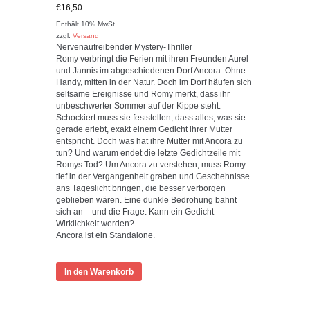
Bewertet mit
€
16,50
5.00
von 5
Enthält 10% MwSt.
zzgl.
Versand
Nervenaufreibender Mystery-Thriller
Romy verbringt die Ferien mit ihren Freunden Aurel
und Jannis im abgeschiedenen Dorf Ancora. Ohne
Handy, mitten in der Natur. Doch im Dorf häufen sich
seltsame Ereignisse und Romy merkt, dass ihr
unbeschwerter Sommer auf der Kippe steht.
Schockiert muss sie feststellen, dass alles, was sie
gerade erlebt, exakt einem Gedicht ihrer Mutter
entspricht. Doch was hat ihre Mutter mit Ancora zu
tun? Und warum endet die letzte Gedichtzeile mit
Romys Tod? Um Ancora zu verstehen, muss Romy
tief in der Vergangenheit graben und Geschehnisse
ans Tageslicht bringen, die besser verborgen
geblieben wären. Eine dunkle Bedrohung bahnt
sich an – und die Frage: Kann ein Gedicht
Wirklichkeit werden?
Ancora ist ein Standalone.
In den Warenkorb