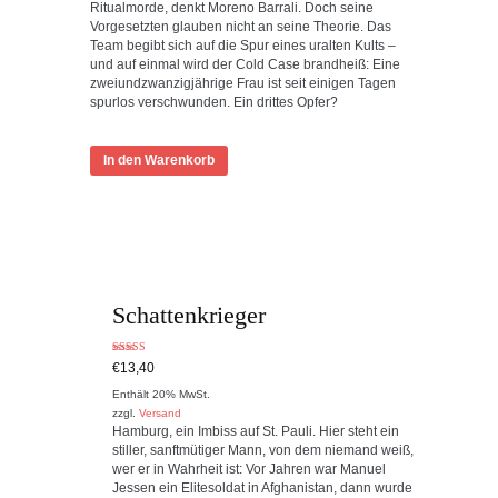
Ritualmorde, denkt Moreno Barrali. Doch seine
Vorgesetzten glauben nicht an seine Theorie. Das
Team begibt sich auf die Spur eines uralten Kults –
und auf einmal wird der Cold Case brandheiß: Eine
zweiundzwanzigjährige Frau ist seit einigen Tagen
spurlos verschwunden. Ein drittes Opfer?
In den Warenkorb
Schattenkrieger
Bewertet mit
€
13,40
5.00
von 5
Enthält 20% MwSt.
zzgl.
Versand
Hamburg, ein Imbiss auf St. Pauli. Hier steht ein
stiller, sanftmütiger Mann, von dem niemand weiß,
wer er in Wahrheit ist: Vor Jahren war Manuel
Jessen ein Elitesoldat in Afghanistan, dann wurde