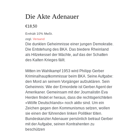
Die Akte Adenauer
€
18,50
Enthält 10% MwSt.
zzgl.
Versand
Die dunklen Geheimnisse einer jungen Demokratie.
Die Entstehung des BKA. Das biedere Rheinland
als Hitzekessel der Mächte, auf das der Schatten
des Kalten Krieges fällt.
Mitten im Wahlkampf 1953 wird Philipp Gerber
Kriminalhauptkommissar beim BKA. Seine Aufgabe:
den Mord an seinem Vorgänger aufzuklären. Sein
Geheimnis: Wie der Ermordete ist Gerber Agent der
Amerikaner. Gemeinsam mit der Journalistin Eva
Herden findet er heraus, dass die rechtsgerichteten
«Wölfe Deutschlands» noch aktiv sind. Um ein
Zeichen gegen den Kommunismus setzen, wollen
sie einen der führenden linken Politiker töten.
Bundeskanzler Adenauer persönlich betraut Gerber
mit der Aufgabe, seinen Kontrahenten zu
beschützen