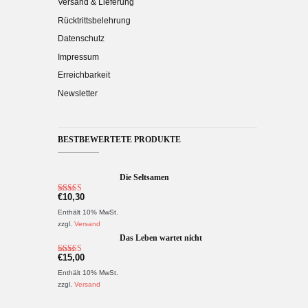
Versand & Lieferung
Rücktrittsbelehrung
Datenschutz
Impressum
Erreichbarkeit
Newsletter
BESTBEWERTETE PRODUKTE
Die Seltsamen
€
10,30
Bewertet mit
5.00
von 5
Enthält 10% MwSt.
zzgl.
Versand
Das Leben wartet nicht
€
15,00
Bewertet mit
5.00
von 5
Enthält 10% MwSt.
zzgl.
Versand