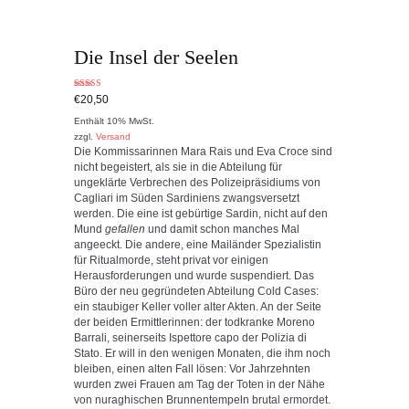
Die Insel der Seelen
Bewertet
€
20,50
mit
4.00
Enthält 10% MwSt.
von 5
zzgl.
Versand
Die Kommissarinnen Mara Rais und Eva Croce sind
nicht begeistert, als sie in die Abteilung für
ungeklärte Verbrechen des Polizeipräsidiums von
Cagliari im Süden Sardiniens zwangsversetzt
werden. Die eine ist gebürtige Sardin, nicht auf den
Mund
gefallen
und damit schon manches Mal
angeeckt. Die andere, eine Mailänder Spezialistin
für Ritualmorde, steht privat vor einigen
Herausforderungen und wurde suspendiert. Das
Büro der neu gegründeten Abteilung Cold Cases:
ein staubiger Keller voller alter Akten. An der Seite
der beiden Ermittlerinnen: der todkranke Moreno
Barrali, seinerseits Ispettore capo der Polizia di
Stato. Er will in den wenigen Monaten, die ihm noch
bleiben, einen alten Fall lösen: Vor Jahrzehnten
wurden zwei Frauen am Tag der Toten in der Nähe
von nuraghischen Brunnentempeln brutal ermordet.