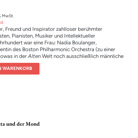
% MwSt.
nd
r, Freund und Inspirator zahlloser berühmter
en, Pianisten, Musiker und Intellektueller
hrhundert war eine Frau: Nadia Boulanger,
entin des Boston Philharmonic Orchestra (zu einer
 sowas in der
Alten
Welt noch ausschließlich männliche
ar), hat das musikalische Geschehen ihrer Zeit
EN WARENKORB
 wie niemand sonst. Selbst eine bedeutende
tin,
ie sich als Lehrerin. Die Liste ihrer Schüler ist lang und
: Leonard Bernstein blieb ihr
n lang ergeben, Strawinsky war ihr bester Freund, mit
Ravel machte sie Hausaufgaben,
tti verehrte sie, und viele später berühmt gewordene
stler hatten ihr alles zu verdanken.
ta und der Mond
 nur Musiker lagen ihr zu Füßen.
 Paul Valéry sagte über seine Freundin:
t, was wir hören.«