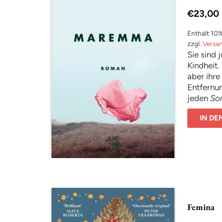
€
23,00
Enthält 10
zzgl.
Versa
Sie sind 
Kindheit
aber ihre
Entfernu
jeden
So
einem Ca
IN D
Küstenstr
Wildnis z
verändern
nach in B
Erdbebenk
Augen, in
Boden der
verschieb
Femina
Unentwir
Farben, 