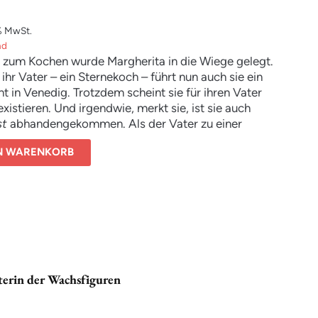
’s zur
Leseprobe
% MwSt.
nd
e zum Kochen wurde Margherita in die Wiege gelegt.
 ihr Vater – ein Sternekoch – führt nun auch sie ein
t in Venedig. Trotzdem scheint sie für ihren Vater
xistieren. Und irgendwie, merkt sie, ist sie auch
st
abhandengekommen. Als der Vater zu einer
Kochshow eingeladen wird, begleitet ihn Margherita –
EN WARENKORB
t sich damit auf eine Reise, die ihr Leben verändern
terin der Wachsfiguren