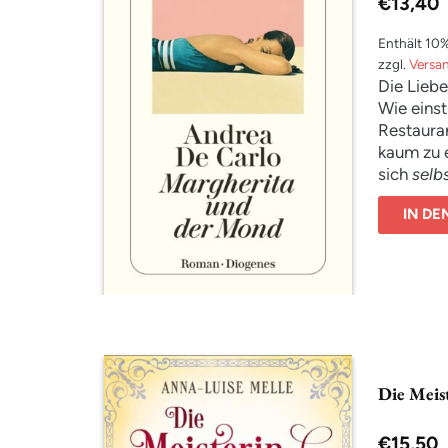
€
13,40
Hier geht
Enthält 10
zzgl.
Versa
Die Lieb
Wie einst
Restauran
kaum zu e
sich
selb
Fernseh-
IN D
und begib
wird.
Die Meis
€
15,50