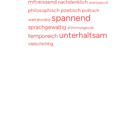
mitreissend
nachdenklich
phantasievoll
poetisch
philosophisch
politisch
spannend
realitätsnahe
sprachgewaltig
stimmungsvoll
unterhaltsam
temporeich
vielschichtig