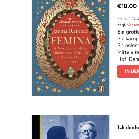
emotiona
€
18,00
Lebensge
Enthält 10
zzgl.
Versa
Ein große
Sie kämpf
Spioninn
Mittelalt
Hof. Denn
Gesellsch
IN D
vom Mitte
schrieben
kollektiv
Frauen ih
erzählt v
wilden K
Hildegard
Kaleidosk
Ich denk
die die g