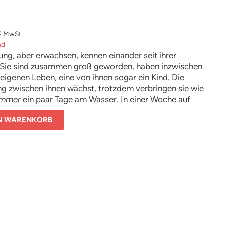
% MwSt.
nd
jung, aber erwachsen, kennen einander seit ihrer
. Sie sind zusammen groß geworden, haben inzwischen
 eigenen Leben, eine von ihnen sogar ein Kind. Die
ng zwischen ihnen wächst, trotzdem verbringen sie wie
mmer
ein paar Tage am Wasser. In einer Woche auf
mpingplatz in der Maremma, einem sumpfigen
EN WARENKORB
eifen in Mittelitalien, einer Landschaft am Rand der
wischen Meer und Land, in der alles sich ständig zu
 scheint, beobachtet Esther, wie die Dinge nach und
ewegung geraten. Im Hinterland sind die Spuren der
atastrophe noch sichtbar, aber auch hier, vor ihren
 einer Gegenwart der Zeitenwende, wird der feste
 Gewissheiten brüchig, lösen sich Bindungen,
en sich Ordnungen, sinkt alles langsam zurück in
rbares. Mit feinem Sensorium für kleinste Bewegungen,
Gerüche und Stimmungen macht dieser Roman mit