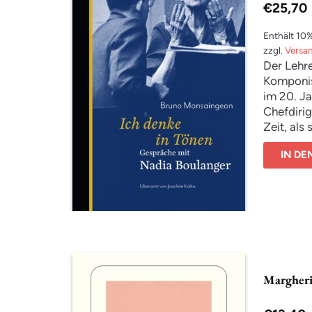
€
25,70
Enthält 10
zzgl.
Versa
Der Lehre
Komponist
im 20. Ja
Chefdirig
Zeit, als
Domäne w
IN D
bestimmt
Komponis
verstand s
prominent
sein Lebe
Maurice 
Dinu Lipa
junge Kün
Margheri
Und nicht
Der große
»Sie atme