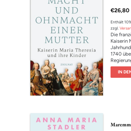
€
26,80
Enthält 10
zzgl.
Versa
Die franz
Kaiserin 
Jahrhund
1740 übe
Regierun
sich nich
IN D
sondern i
ausgespr
Mutterlie
ist ein K
Buch führ
Theresias
Kinder ei
selbstver
Maremm
zwischen
Wohlergeh