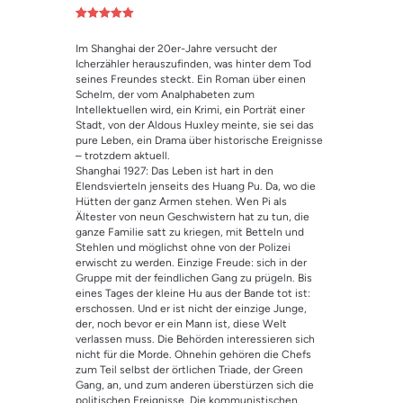
Bewertet mit
1
5.00
von 5,
Im Shanghai der 20er-Jahre versucht der
basierend
auf
Icherzähler herauszufinden, was hinter dem Tod
Kundenbewe
seines Freundes steckt. Ein Roman über einen
rtung
Schelm, der vom Analphabeten zum
Intellektuellen wird, ein Krimi, ein Porträt einer
Stadt, von der Aldous Huxley meinte, sie sei das
pure Leben, ein Drama über historische Ereignisse
– trotzdem aktuell.
Shanghai 1927: Das Leben ist hart in den
Elendsvierteln jenseits des Huang Pu. Da, wo die
Hütten der ganz Armen stehen. Wen Pi als
Ältester von neun Geschwistern hat zu tun, die
ganze Familie satt zu kriegen, mit Betteln und
Stehlen und möglichst ohne von der Polizei
erwischt zu werden. Einzige Freude: sich in der
Gruppe mit der feindlichen Gang zu prügeln. Bis
eines Tages der kleine Hu aus der Bande tot ist:
erschossen. Und er ist nicht der einzige Junge,
der, noch bevor er ein Mann ist, diese Welt
verlassen muss. Die Behörden interessieren sich
nicht für die Morde. Ohnehin gehören die Chefs
zum Teil selbst der örtlichen Triade, der Green
Gang, an, und zum anderen überstürzen sich die
politischen Ereignisse. Die kommunistischen