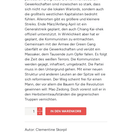
Gewerkschaften sind inzwischen so stark, dass
sich nicht nur die lokalen Warlords, sondern auch
die großteils westlichen Kapitalisten bedroht
fühlen. Allerorten gibt es größere und kleinere
Streiks. Ende März/Anfang April ist ein
Generalstreik geplant, den auch Chiang Kai-shek
offiziell unterstützt. In Wirklichkeit aber hat er
geplant, die Kommunisten zu entmachten.
Gemeinsam mit der Armee der Green Gang
überfällt er die Gewerkschaften und verübt ein
Massaker, dem Tausende zum Opfer fallen. Es folgt
die Zeit des weißen Terrors. Die Kommunisten
werden gejagt, inhaftiert, umgebracht. Die Partei
muss in den Untergrund gehen. Mit einer neuen
Struktur und anderen Leuten an der Spitze will sie
sich reformieren. Der Weg scheint frei für einen
Mann, der vor allem die Bauern für die Revolution
gewinnen will: Mao Zedong. Doch vorerst soll er in
den Herbsternteaufständen die gegnerischen
Truppen vernichten.
Anzahl
IN DEN WARENKORB
Autor: Clementine Skorpil