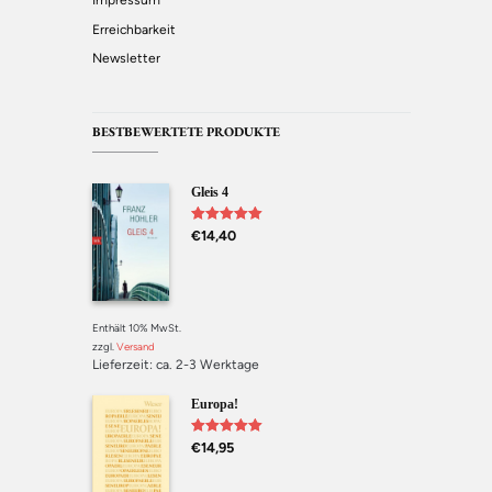
Impressum
Erreichbarkeit
Newsletter
BESTBEWERTETE PRODUKTE
Gleis 4
Bewertet mit
€
14,40
5.00
von 5
Enthält 10% MwSt.
zzgl.
Versand
Lieferzeit: ca. 2-3 Werktage
Europa!
Bewertet mit
€
14,95
5.00
von 5