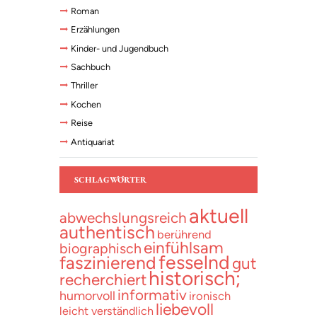
Roman
Erzählungen
Kinder- und Jugendbuch
Sachbuch
Thriller
Kochen
Reise
Antiquariat
SCHLAGWÖRTER
aktuell
abwechslungsreich
authentisch
berührend
einfühlsam
biographisch
fesselnd
faszinierend
gut
historisch;
recherchiert
informativ
humorvoll
ironisch
liebevoll
leicht verständlich