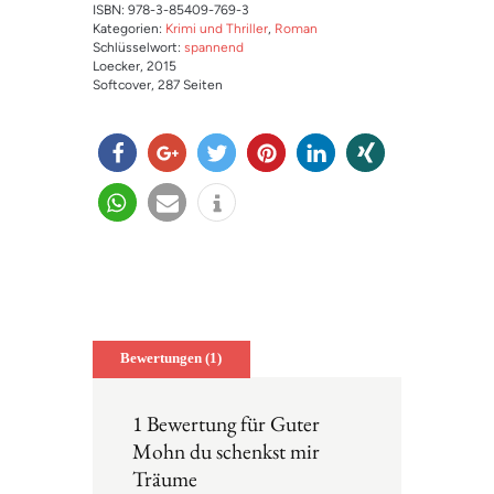
ISBN: 978-3-85409-769-3
Kategorien:
Krimi und Thriller
,
Roman
Schlüsselwort:
spannend
Loecker
, 2015
Softcover
, 287 Seiten
teilen
teilen
twitter
merk
mitteil
teilen
n
en
en
teilen
e-
info
mail
Bewertungen (1)
1 Bewertung für
Guter
Mohn du schenkst mir
Träume