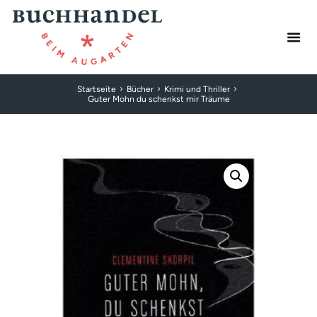
Startseite
Bücher
Krimi und Thriller
Guter Mohn du schenkst mir Träume