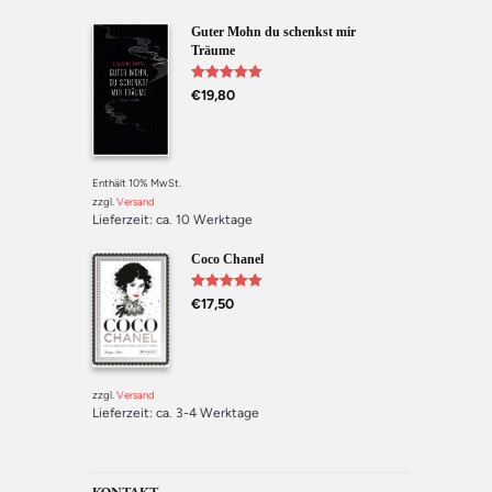
Guter Mohn du schenkst mir
Träume
Bewertet mit
€
19,80
5.00
von 5
Enthält 10% MwSt.
zzgl.
Versand
Lieferzeit: ca. 10 Werktage
Coco Chanel
Bewertet mit
€
17,50
5.00
von 5
zzgl.
Versand
Lieferzeit: ca. 3-4 Werktage