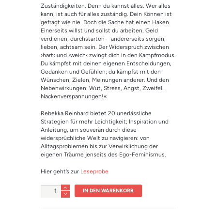
auf
Zuständigkeiten. Denn du kannst alles. Wer alles
Kundenbewe
kann, ist auch für alles zuständig. Dein Können ist
rtung
gefragt wie nie. Doch die Sache hat einen Haken.
Einerseits willst und sollst du arbeiten, Geld
verdienen, durchstarten – andererseits sorgen,
lieben, achtsam sein. Der Widerspruch zwischen
›hart‹ und ›weich‹ zwingt dich in den Kampfmodus.
Du kämpfst mit deinen eigenen Entscheidungen,
Gedanken und Gefühlen; du kämpfst mit den
Wünschen, Zielen, Meinungen anderer. Und den
Nebenwirkungen: Wut, Stress, Angst, Zweifel.
Nackenverspannungen!«
Rebekka Reinhard bietet 20 unerlässliche
Strategien für mehr Leichtigkeit; Inspiration und
Anleitung, um souverän durch diese
widersprüchliche Welt zu navigieren: von
Alltagsproblemen bis zur Verwirklichung der
eigenen Träume jenseits des Ego-Feminismus.
Hier geht’s zur
Leseprobe
Anzahl
IN DEN WARENKORB