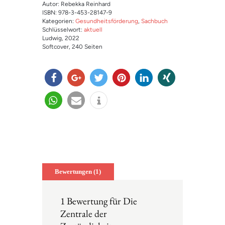
Autor: Rebekka Reinhard
ISBN: 978-3-453-28147-9
Kategorien:
Gesundheitsförderung
,
Sachbuch
Schlüsselwort:
aktuell
Ludwig
, 2022
Softcover
, 240 Seiten
teilen
teilen
twitter
merk
mitteil
teilen
n
en
en
teilen
e-
info
mail
Bewertungen (1)
1 Bewertung für
Die
Zentrale der