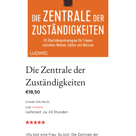
Die Zentrale der
Zuständigkeiten
€
18,50
Enthält 10% MwSt.
zzgl.
Versand
Lieferzeit: ca. 24 Stunden
Bewertet mit
1
5.00
von 5,
»Du bist eine Frau. Du bist: Die Zentrale der
basierend