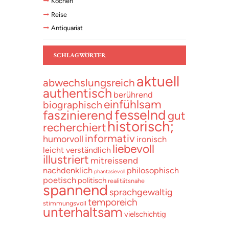
Kochen
Reise
Antiquariat
SCHLAGWÖRTER
aktuell
abwechslungsreich
authentisch
berührend
einfühlsam
biographisch
fesselnd
faszinierend
gut
historisch;
recherchiert
informativ
humorvoll
ironisch
liebevoll
leicht verständlich
illustriert
mitreissend
nachdenklich
philosophisch
phantasievoll
poetisch
politisch
realitätsnahe
spannend
sprachgewaltig
temporeich
stimmungsvoll
unterhaltsam
vielschichtig