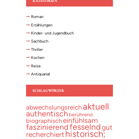
KATEGORIEN
Roman
Erzählungen
Kinder- und Jugendbuch
Sachbuch
Thriller
Kochen
Reise
Antiquariat
SCHLAGWÖRTER
aktuell
abwechslungsreich
authentisch
berührend
einfühlsam
biographisch
fesselnd
faszinierend
gut
historisch;
recherchiert