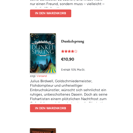
nur einen Freund, sondern muss – vielleicht –
auch die Welt retten.
IN DEN WARENKORB
Dunkelsprung
Bewertet
€
10,90
mit
4.00
von 5
Enthält 10% MwSt.
zzgl.
Versand
Julius Birdwell, Goldschmiedemeister,
Flohdompteur und unfreiwilliger
Einbruchskünstler, wünscht sich sehnlichst ein
ruhiges, unbescholtenes Dasein. Doch als seine
Flohartisten einem plötzlichen Nachtfrost zum
Opfer fallen und die geheimnisvolle Elizabeth
Thorn in sein Leben tritt, ist es mit der Ruhe
IN DEN WARENKORB
endgültig vorbei. Stattdessen steht er plötzlich
vor rätselhaften Fragen: Wie befreit man eine
Meerjungfrau? Wie viele Flöhe passen auf eine
Nadelspitze? Und warum ist das Leben trotz
allem kein Märchen? Julius wagt den Sprung ins