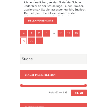
ich verinnerlichen, sei das Elixier der Schule.
Jeder hier an der Schule lüge. Er, der Direktor,
zuallererst.« Studienassessor Kranich, Englisch,
Deutsch, lernt bereits an seinem ersten
Schultag, auf welche vier Säulen sich das
gesamte Schulsystem stützt: Angst, Jammer,
IN DEN WARENKORB
Schein und Lüge. Leider wohnt Kranich am
falschen Ort, das gibt ein dickes Minus in der
Leistungsbeurteilung – die wirklich wahren
…
←
1
2
3
16
17
18
Kompetenzen eines jeden Lehrers, erfährt er,
seien die Schlüsselkompetenzen. Für jeden
19
20
→
gefundenen, vielmehr erbeuteten Schlüssel,
den er Direktor Höllinger beibringt, kommt er
weiter nach oben …
NACH PREIS FILTERN
Preis:
€2
—
€35
FILTER