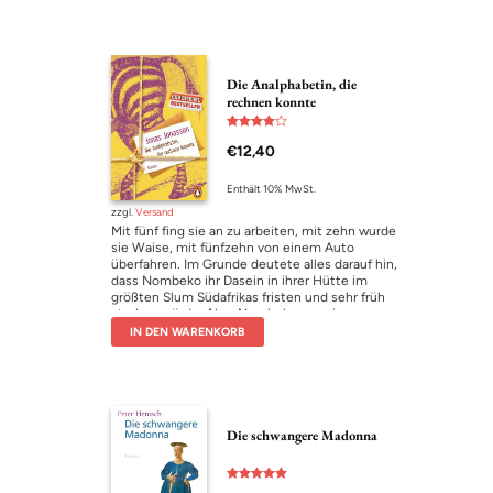
scheinbar glücklichen Familie, in der zwar jeder
seine Geheimnisse hat, aber alle mehr oder
weniger gut damit leben. Bis in einer nebligen
Julinacht eine junge Frau verschwindet und
nach und nach alles Versteckte und
Die Analphabetin, die
Verschwiegene an die Oberfläche drängt …
rechnen konnte
Bewertet
€
12,40
mit
4.00
von 5
Enthält 10% MwSt.
zzgl.
Versand
Mit fünf fing sie an zu arbeiten, mit zehn wurde
sie Waise, mit fünfzehn von einem Auto
überfahren. Im Grunde deutete alles darauf hin,
dass Nombeko ihr Dasein in ihrer Hütte im
größten Slum Südafrikas fristen und sehr früh
sterben würde. Aber Nombeko war ein
Rechengenie – und schon bald lag das Schicksal
IN DEN WARENKORB
der Welt in ihren Händen …
Die schwangere Madonna
Bewertet mit