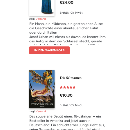
€
24,00
5.00
von 5
Enthält 10% MwSt.
zzgl.
Versand
Ein Mann, ein Mädchen, ein gestohlenes Auto:
die Geschichte einer abenteuerlichen Fahrt
quer durch Italien
Josef Urban will nichts als davon, da kommt ihm
das Auto, in dem der Schlüssel steckt, gerade
recht. Auf dem Rücksitz allerdings schläft ein
Mädchen. Sie schließt sich jedoch Urbans
IN DEN WARENKORB
Flucht an und bald erreichen sie zusammen
Italien. Josef ?ndet immer mehr Gefallen an der
Fahrt und seiner jungen Begleiterin. Aber er
kann nicht umhin, sich auch für sie
verantwortlich zu fühlen; eine im Prinzip
undankbare Rolle, zumal sie nicht leicht von der
Die Seltsamen
des absurd Liebenden zu trennen ist.Peter
Henisch erzählt die Geschichte einer
unerwarteten Begegnung, die zur Obsession
Bewertet mit
wird. Ein Roadmovie, das sich kreuz und quer
€
10,30
5.00
durch die Literaturlandschaft bewegt und mit
von 5
tragikomischer Konsequenz auf sein Ziel
Enthält 10% MwSt.
zusteuert: dem Finale vor dem Fresko der
Madonna del Parto, der schwangeren Madonna.
zzgl.
Versand
Das souveräne Debüt eines 18-Jährigen – ein
Bestseller in Amerika und jetzt auch in
Deutschland: Ein schüchterner Junge zieht aus,
seine Schwester zu suchen, und findet nicht