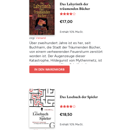
Kochkünsten zu betören. Aber Krieg und
Das Labyrinth der
Standesunterschiede lassen kaum Platz für die
träumenden Bücher
Liebe zwischen dem Koch und der Lady.
Bewertet
€
17,00
mit
4.00
von 5
Enthält 10% MwSt.
zzgl.
Versand
Über zweihundert Jahre ist es her, seit
Buchhaim, die Stadt der Träumenden Bücher,
von einem verheerenden Feuersturm zerstört
worden ist. Der Augenzeuge dieser
Katastrophe, Hildegunst von Mythenmetz, ist
inzwischen zum größten Schriftsteller
Zamoniens avanciert und erholt sich auf der
IN DEN WARENKORB
Lindwurmfeste von seinem monumentalen
Erfolg. Er gefällt sich im täglichen
Belobhudeltwerden, als ihn eine verstörende
Botschaft erreicht, die seinem Dasein endlich
wieder einen Sinn gibt.
Das Lesebuch der Spieler
Bewertet
€
18,50
mit
4.00
von 5
Enthält 10% MwSt.