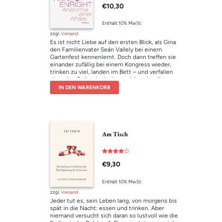
€
10,30
t mit
3.00
von 5
Enthält 10% MwSt.
zzgl.
Versand
Es ist nicht Liebe auf den ersten Blick, als Gina
den Familienvater Seán Vallely bei einem
Gartenfest kennenlernt. Doch dann treffen sie
einander zufällig bei einem Kongress wieder,
trinken zu viel, landen im Bett – und verfallen
einander. So beginnt eine verhängnisvolle
Affäre, die lange Zeit vor den Ehepartnern
IN DEN WARENKORB
geheim gehalten wird. Bis etwas geschieht, das
beide vor eine schwierige Entscheidung stellt …
Am Tisch
Bewertet
€
9,30
mit
4.00
von 5
Enthält 10% MwSt.
zzgl.
Versand
Jeder tut es, sein Leben lang, von morgens bis
spät in die Nacht: essen und trinken. Aber
niemand versucht sich daran so lustvoll wie die