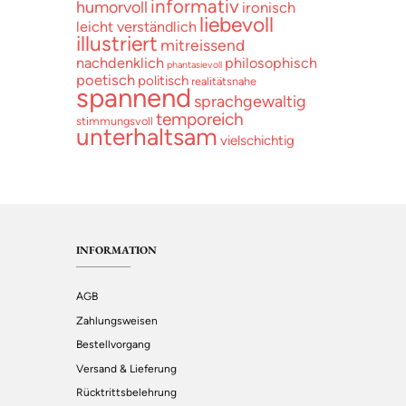
informativ
humorvoll
ironisch
liebevoll
leicht verständlich
illustriert
mitreissend
nachdenklich
philosophisch
phantasievoll
poetisch
politisch
realitätsnahe
spannend
sprachgewaltig
temporeich
stimmungsvoll
unterhaltsam
vielschichtig
INFORMATION
AGB
Zahlungsweisen
Bestellvorgang
Versand & Lieferung
Rücktrittsbelehrung