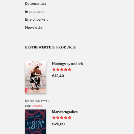
Datenschutz
Impressum
Erreichbarkeit
Newsletter
BESTBEWERTETE PRODUKTE
Hemingway und ich
Bewertet mit
€
12,40
5.00
von 5
Enthält 10% MwSt.
zzgl.
Versand
Marianengraben
Bewertet mit
€
20,60
5.00
von 5