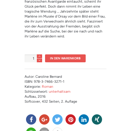
französischen Avantgarde eintaucht, scheint ihr
Glück perfekt. Doch dann nimmt ihr Leben eine
tragische Wendung … Jahrzehnte später steht
Marlène im Musée d´Orsay vor dem Bild einer Frau,
die ihr zum Verwechseln ähnlich sieht. Fasziniert
von der Ausstrahlung der Fremden, begibt sich
Marlène auf die Suche, bei der sie nach und nach
ihr Leben verändern wird.
Anzahl
IN DEN WARENKORB
Autor: Caroline Bernard
ISBN: 978-3-7466-3271-1
Kategorie:
Roman
Schlüsselwort:
unterhaltsam
Aufbau
, 2016
Softcover
, 432 Seiten
, 2. Auflage
teilen
teilen
twitter
merk
mitteil
teilen