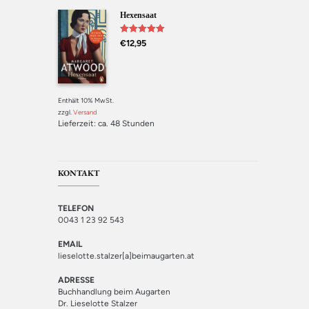
Hexensaat
Bewertet mit
€
12,95
5.00
von 5
Enthält 10% MwSt.
zzgl.
Versand
Lieferzeit: ca. 48 Stunden
KONTAKT
TELEFON
0043 1 23 92 543
EMAIL
lieselotte.stalzer[a]beimaugarten.at
ADRESSE
Buchhandlung beim Augarten
Dr. Lieselotte Stalzer