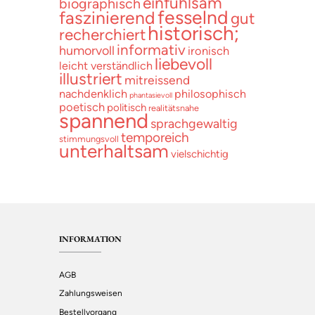
einfühlsam
biographisch
fesselnd
faszinierend
gut
historisch;
recherchiert
informativ
humorvoll
ironisch
liebevoll
leicht verständlich
illustriert
mitreissend
nachdenklich
philosophisch
phantasievoll
poetisch
politisch
realitätsnahe
spannend
sprachgewaltig
temporeich
stimmungsvoll
unterhaltsam
vielschichtig
INFORMATION
AGB
Zahlungsweisen
Bestellvorgang