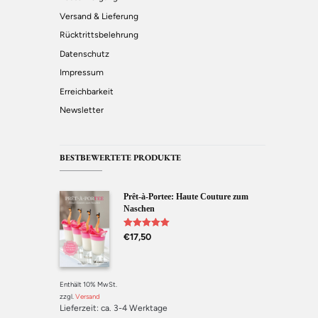
Versand & Lieferung
Rücktrittsbelehrung
Datenschutz
Impressum
Erreichbarkeit
Newsletter
BESTBEWERTETE PRODUKTE
Prêt-à-Portee: Haute Couture zum
Naschen
Bewertet mit
€
17,50
5.00
von 5
Enthält 10% MwSt.
zzgl.
Versand
Lieferzeit: ca. 3-4 Werktage