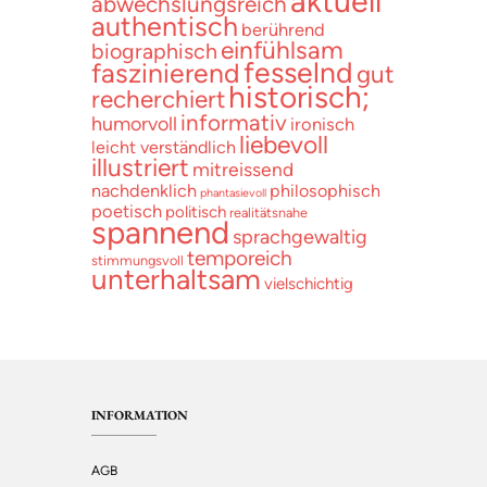
aktuell
abwechslungsreich
authentisch
berührend
einfühlsam
biographisch
fesselnd
faszinierend
gut
historisch;
recherchiert
informativ
humorvoll
ironisch
liebevoll
leicht verständlich
illustriert
mitreissend
nachdenklich
philosophisch
phantasievoll
poetisch
politisch
realitätsnahe
spannend
sprachgewaltig
temporeich
stimmungsvoll
unterhaltsam
vielschichtig
INFORMATION
AGB