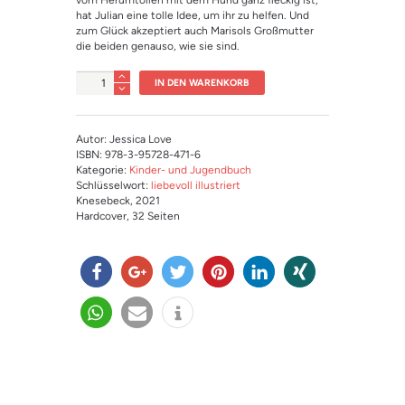
vom Herumtollen mit dem Hund ganz fleckig ist,
hat Julian eine tolle Idee, um ihr zu helfen. Und
zum Glück akzeptiert auch Marisols Großmutter
die beiden genauso, wie sie sind.
Anzahl
IN DEN WARENKORB
Autor: Jessica Love
ISBN: 978-3-95728-471-6
Kategorie:
Kinder- und Jugendbuch
Schlüsselwort:
liebevoll illustriert
Knesebeck
, 2021
Hardcover
, 32 Seiten
teilen
teilen
twitter
merk
mitteil
teilen
n
en
en
teilen
e-
info
mail