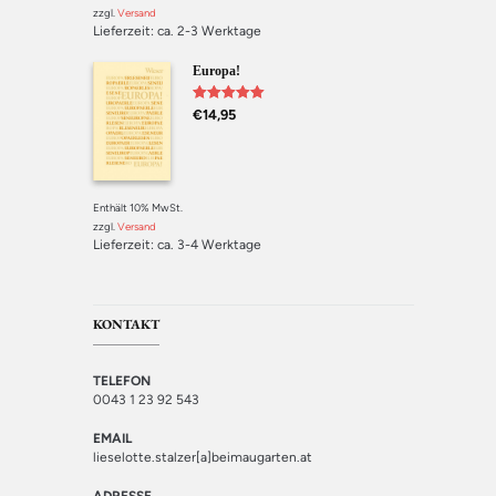
zzgl.
Versand
Lieferzeit: ca. 2-3 Werktage
Europa!
Bewertet mit
€
14,95
5.00
von 5
Enthält 10% MwSt.
zzgl.
Versand
Lieferzeit: ca. 3-4 Werktage
KONTAKT
TELEFON
0043 1 23 92 543
EMAIL
lieselotte.stalzer[a]beimaugarten.at