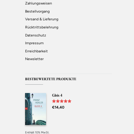
Zahlungsweisen
Bestellvorgang
Versand & Lieferung
Rücktrittsbelehrung
Datenschutz
Impressum
Erreichbarkeit
Newsletter
BESTBEWERTETE PRODUKTE
Gleis 4
Bewertet mit
€
14,40
5.00
von 5
Enthält 10% MwSt.