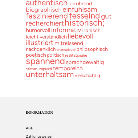
authentisch
berührend
einfühlsam
biographisch
fesselnd
faszinierend
gut
historisch;
recherchiert
informativ
humorvoll
ironisch
liebevoll
leicht verständlich
illustriert
mitreissend
nachdenklich
philosophisch
phantasievoll
poetisch
politisch
realitätsnahe
spannend
sprachgewaltig
temporeich
stimmungsvoll
unterhaltsam
vielschichtig
INFORMATION
AGB
Zahlungsweisen