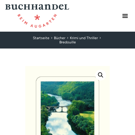
Startseite
Bücher
Krimi und Thriller
Bredouille