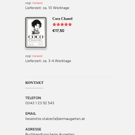
zzgl.
Versand
Lieferzeit: ca. 10 Werktage
Coco Chanel
Bewertet mit
€
17,50
5.00
von 5
zzgl.
Versand
Lieferzeit: ca. 3-4 Werktage
KONTAKT
TELEFON
0043 1 23 92 543
EMAIL
lieselotte.stalzer[a]beimaugarten.at
ADRESSE
Buchhandlung beim Augarten