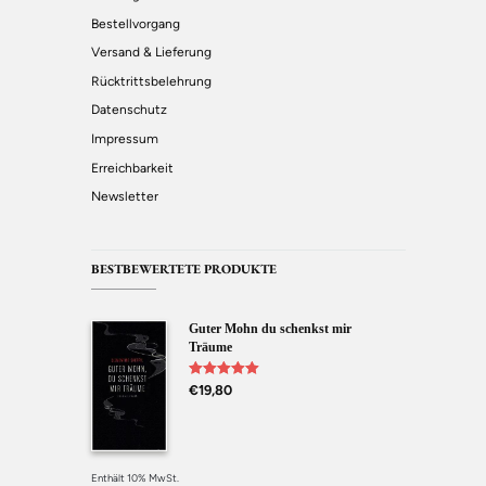
Bestellvorgang
Versand & Lieferung
Rücktrittsbelehrung
Datenschutz
Impressum
Erreichbarkeit
Newsletter
BESTBEWERTETE PRODUKTE
Guter Mohn du schenkst mir
Träume
Bewertet mit
€
19,80
5.00
von 5
Enthält 10% MwSt.