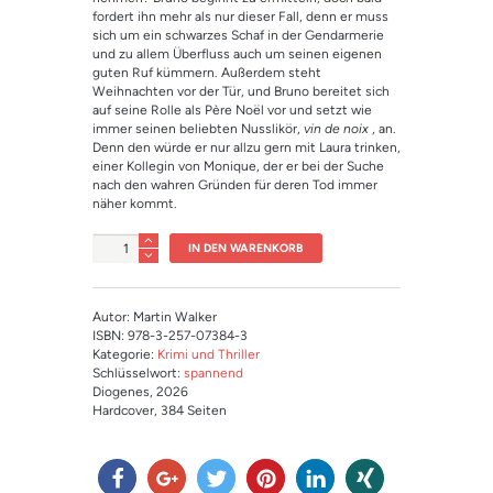
fordert ihn mehr als nur dieser Fall, denn er muss
sich um ein schwarzes Schaf in der Gendarmerie
und zu allem Überfluss auch um seinen eigenen
guten Ruf kümmern. Außerdem steht
Weihnachten vor der Tür, und Bruno bereitet sich
auf seine Rolle als Père Noël vor und setzt wie
immer seinen beliebten Nusslikör,
vin de noix
, an.
Denn den würde er nur allzu gern mit Laura trinken,
einer Kollegin von Monique, der er bei der Suche
nach den wahren Gründen für deren Tod immer
näher kommt.
Anzahl
IN DEN WARENKORB
Autor: Martin Walker
ISBN: 978-3-257-07384-3
Kategorie:
Krimi und Thriller
Schlüsselwort:
spannend
Diogenes
, 2026
Hardcover
, 384 Seiten