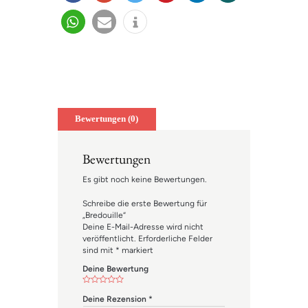
teilen
teilen
twitter
merk
mitteil
teilen
n
en
en
teilen
e-
info
mail
Bewertungen (0)
Bewertungen
Es gibt noch keine Bewertungen.
Schreibe die erste Bewertung für
„Bredouille“
Deine E-Mail-Adresse wird nicht
veröffentlicht.
Erforderliche Felder
sind mit
*
markiert
Deine Bewertung
Deine Rezension
*