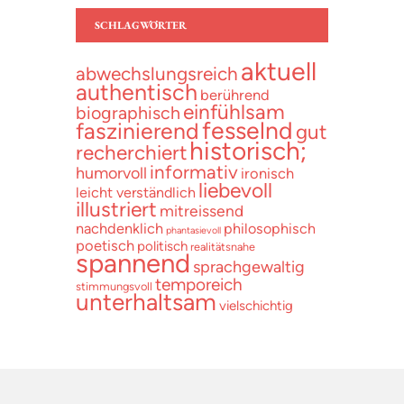
SCHLAGWÖRTER
aktuell
abwechslungsreich
authentisch
berührend
einfühlsam
biographisch
fesselnd
faszinierend
gut
historisch;
recherchiert
informativ
humorvoll
ironisch
liebevoll
leicht verständlich
illustriert
mitreissend
nachdenklich
philosophisch
phantasievoll
poetisch
politisch
realitätsnahe
spannend
sprachgewaltig
temporeich
stimmungsvoll
unterhaltsam
vielschichtig