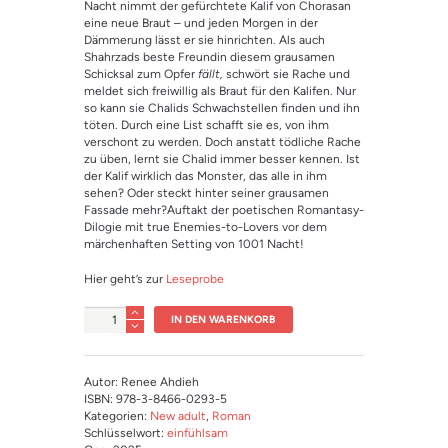
Nacht nimmt der gefürchtete Kalif von Chorasan
eine neue Braut – und jeden Morgen in der
Dämmerung lässt er sie hinrichten. Als auch
Shahrzads beste Freundin diesem grausamen
Schicksal zum Opfer
fällt,
schwört sie Rache und
meldet sich freiwillig als Braut für den Kalifen. Nur
so kann sie Chalids Schwachstellen finden und ihn
töten. Durch eine List schafft sie es, von ihm
verschont zu werden. Doch anstatt tödliche Rache
zu üben, lernt sie Chalid immer besser kennen. Ist
der Kalif wirklich das Monster, das alle in ihm
sehen? Oder steckt hinter seiner grausamen
Fassade mehr?Auftakt der poetischen Romantasy-
Dilogie mit true Enemies-to-Lovers vor dem
märchenhaften Setting von 1001 Nacht!
Hier geht’s zur
Leseprobe
Anzahl
IN DEN WARENKORB
Autor: Renee Ahdieh
ISBN: 978-3-8466-0293-5
Kategorien:
New adult
,
Roman
Schlüsselwort:
einfühlsam