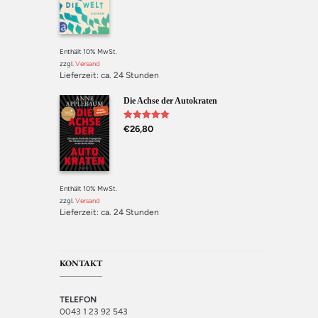
Enthält 10% MwSt.
zzgl.
Versand
Lieferzeit: ca. 24 Stunden
Die Achse der Autokraten
Bewertet mit
€
26,80
5.00
von 5
Enthält 10% MwSt.
zzgl.
Versand
Lieferzeit: ca. 24 Stunden
KONTAKT
TELEFON
0043 1 23 92 543