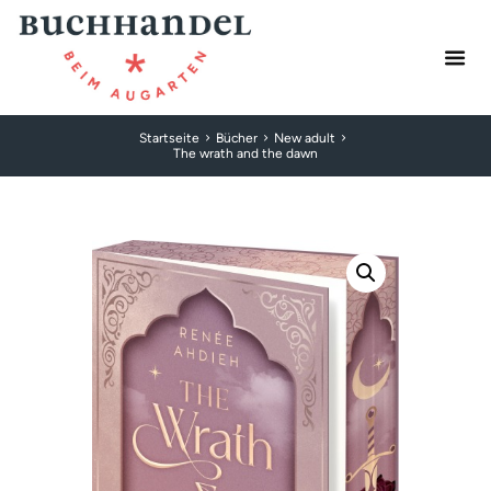
Startseite
Bücher
New adult
The wrath and the dawn