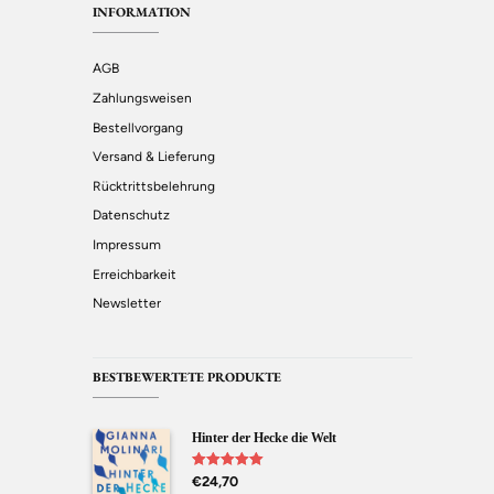
INFORMATION
AGB
Zahlungsweisen
Bestellvorgang
Versand & Lieferung
Rücktrittsbelehrung
Datenschutz
Impressum
Erreichbarkeit
Newsletter
BESTBEWERTETE PRODUKTE
Hinter der Hecke die Welt
Bewertet mit
€
24,70
5.00
von 5