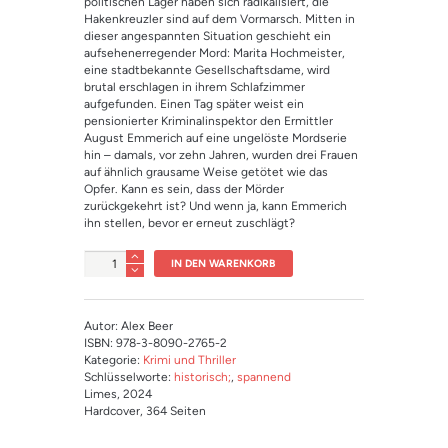
politischen Lager haben sich radikalisiert, die
Hakenkreuzler sind auf dem Vormarsch. Mitten in
dieser angespannten Situation geschieht ein
aufsehenerregender Mord: Marita Hochmeister,
eine stadtbekannte Gesellschaftsdame, wird
brutal erschlagen in ihrem Schlafzimmer
aufgefunden. Einen Tag später weist ein
pensionierter Kriminalinspektor den Ermittler
August Emmerich auf eine ungelöste Mordserie
hin – damals, vor zehn Jahren, wurden drei Frauen
auf ähnlich grausame Weise getötet wie das
Opfer. Kann es sein, dass der Mörder
zurückgekehrt ist? Und wenn ja, kann Emmerich
ihn stellen, bevor er erneut zuschlägt?
Anzahl
IN DEN WARENKORB
Autor: Alex Beer
ISBN: 978-3-8090-2765-2
Kategorie:
Krimi und Thriller
Schlüsselworte:
historisch;
,
spannend
Limes
, 2024
Hardcover
, 364 Seiten