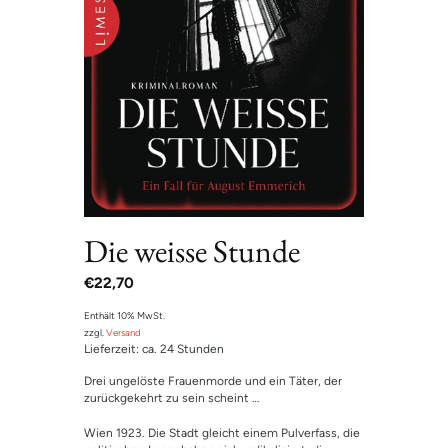
Die weisse Stunde
€
22,70
Enthält 10% MwSt.
zzgl.
Versand
Lieferzeit: ca. 24 Stunden
Drei ungelöste Frauenmorde und ein Täter, der
zurückgekehrt zu sein scheint …
Wien 1923. Die Stadt gleicht einem Pulverfass, die