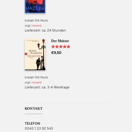
Enthält 10% MwSt.
zzgl.
Versand
Lieferzeit: ca. 24 Stunden
Der Meister
Bewertet mit
€
9,50
5.00
von 5
Enthält 10% MwSt.
zzgl.
Versand
Lieferzeit: ca. 3-4 Werktage
KONTAKT
TELEFON
0043 1 23 92 543