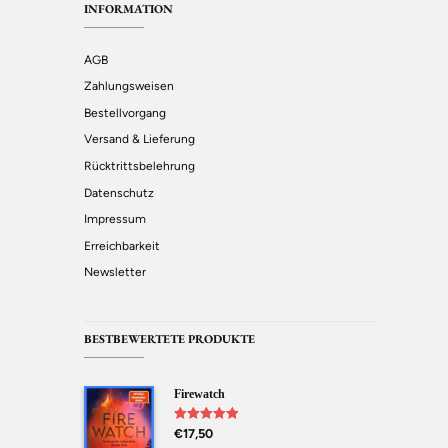
INFORMATION
AGB
Zahlungsweisen
Bestellvorgang
Versand & Lieferung
Rücktrittsbelehrung
Datenschutz
Impressum
Erreichbarkeit
Newsletter
BESTBEWERTETE PRODUKTE
Firewatch
Bewertet mit
€
17,50
5.00
von 5