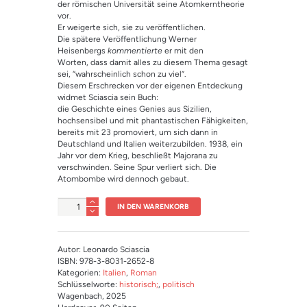
der römischen Universität seine Atomkerntheorie
vor.
Er weigerte sich, sie zu veröffentlichen.
Die spätere Veröffentlichung Werner
Heisenbergs
kommentierte
er mit den
Worten, dass damit alles zu diesem Thema gesagt
sei, “wahrscheinlich schon zu viel”.
Diesem Erschrecken vor der eigenen Entdeckung
widmet Sciascia sein Buch:
die Geschichte eines Genies aus Sizilien,
hochsensibel und mit phantastischen Fähigkeiten,
bereits mit 23 promoviert, um sich dann in
Deutschland und Italien weiterzubilden. 1938, ein
Jahr vor dem Krieg, beschließt Majorana zu
verschwinden. Seine Spur verliert sich. Die
Atombombe wird dennoch gebaut.
Anzahl
IN DEN WARENKORB
Autor: Leonardo Sciascia
ISBN: 978-3-8031-2652-8
Kategorien:
Italien
,
Roman
Schlüsselworte:
historisch;
,
politisch
Wagenbach
, 2025