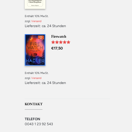
Enthält 10% MwSt.
zzgl.
Versand
Lieferzeit: ca. 24 Stunden
Firewatch
Bewertet mit
€
17,50
5.00
von 5
Enthält 10% MwSt.
zzgl.
Versand
Lieferzeit: ca. 24 Stunden
KONTAKT
TELEFON
0043 1 23 92 543