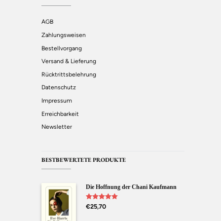
AGB
Zahlungsweisen
Bestellvorgang
Versand & Lieferung
Rücktrittsbelehrung
Datenschutz
Impressum
Erreichbarkeit
Newsletter
BESTBEWERTETE PRODUKTE
Die Hoffnung der Chani Kaufmann
Bewertet mit
€
25,70
5.00
von 5