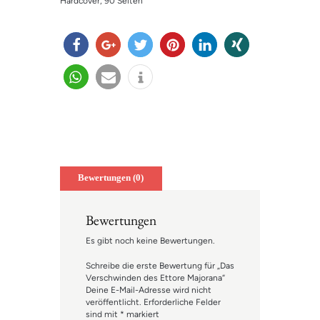
Hardcover
, 90 Seiten
teilen
teilen
twitter
merk
mitteil
teilen
n
en
en
teilen
e-
info
mail
Bewertungen (0)
Bewertungen
Es gibt noch keine Bewertungen.
Schreibe die erste Bewertung für „Das
Verschwinden des Ettore Majorana“
Deine E-Mail-Adresse wird nicht
veröffentlicht.
Erforderliche Felder
sind mit
*
markiert