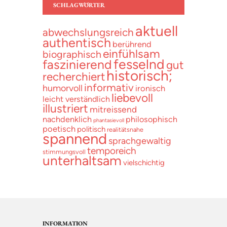
SCHLAGWÖRTER
aktuell
abwechslungsreich
authentisch
berührend
einfühlsam
biographisch
fesselnd
faszinierend
gut
historisch;
recherchiert
informativ
humorvoll
ironisch
liebevoll
leicht verständlich
illustriert
mitreissend
nachdenklich
philosophisch
phantasievoll
poetisch
politisch
realitätsnahe
spannend
sprachgewaltig
temporeich
stimmungsvoll
unterhaltsam
vielschichtig
INFORMATION