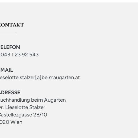
KONTAKT
TELEFON
043 1 23 92 543
EMAIL
ieselotte.stalzer[a]beimaugarten.at
ADRESSE
uchhandlung beim Augarten
r. Lieselotte Stalzer
astellezgasse 28/10
020 Wien