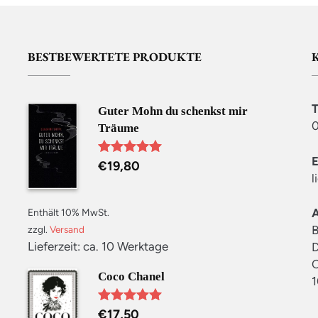
BESTBEWERTETE PRODUKTE
Guter Mohn du schenkst mir
0
Träume
€
19,80
Bewertet mit
5.00
von 5
l
Enthält 10% MwSt.
B
zzgl.
Versand
Lieferzeit: ca. 10 Werktage
D
C
Coco Chanel
1
€
17,50
Bewertet mit