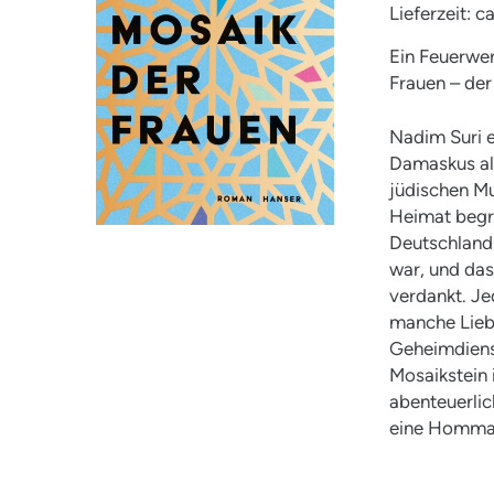
Lieferzeit: 
Ein Feuerwer
Frauen – der
Nadim Suri e
Damaskus als
jüdischen Mu
Heimat begr
Deutschland 
war, und das
verdankt. Je
manche Lieb
Geheimdienst
Mosaikstein 
abenteuerlic
eine Hommag