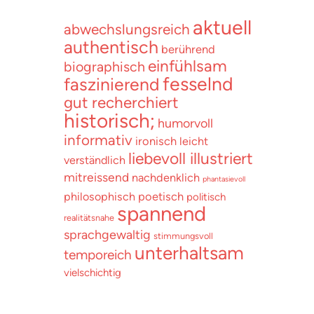
aktuell
abwechslungsreich
authentisch
berührend
einfühlsam
biographisch
fesselnd
faszinierend
gut recherchiert
historisch;
humorvoll
informativ
ironisch
leicht
liebevoll illustriert
verständlich
mitreissend
nachdenklich
phantasievoll
poetisch
philosophisch
politisch
spannend
realitätsnahe
sprachgewaltig
stimmungsvoll
unterhaltsam
temporeich
vielschichtig