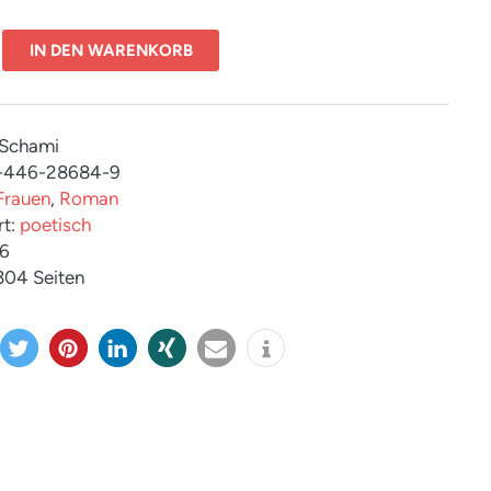
IN DEN WARENKORB
 Schami
3-446-28684-9
Frauen
,
Roman
rt:
poetisch
26
 304 Seiten
twitter
merk
mitteil
teilen
e-
info
n
en
en
mail