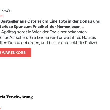
und einflussreiche Kontakte nicht mehr in den Griff
 können. Teddy muss ihr Schicksal selbst in die Hand
% MwSt.
nd
be
-Bestseller aus Österreich! Eine Tote in der Donau und
teriöse Spur zum Friedhof der Namenlosen …
Apriltag sorgt in Wien der Tod einer bekannten
 für Aufsehen: Ihre Leiche wird unweit ihres Hauses
lten Donau geborgen, und bei ihr entdeckt die Polizei
elhafte Halskette. Sarah Pauli, Journalistin beim Wiener
EN WARENKORB
 einem Faible für Aberglauben, wird auf den Fall
am und stößt auf eine Spur zum Friedhof der
sen. An dem sagenumwobenen, nebelverhangenen
em seit langer Zeit niemand mehr bestattet wird, hat
n neues Kreuz abgelegt. Die mysteriöse Inschrift gibt
sel auf – und dann wird eine weitere Tote aus der
ezogen …
oria Verschwörung