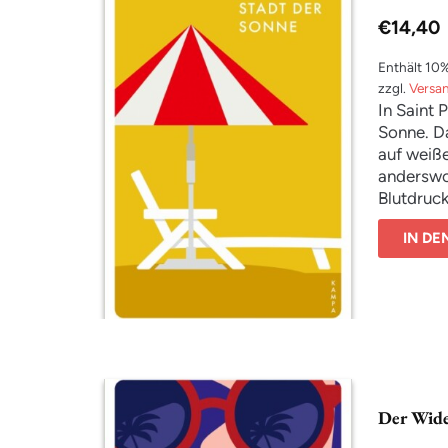
€
14,40
Enthält 10
zzgl.
Versa
In Saint 
Sonne. Da
auf weiße
anderswo
Blutdruc
Infoblät
IN D
verbringe
sind weni
Menschen
unterschi
Peabody, 
und die n
eine Ziga
Schaukels
Der Wide
nebenein