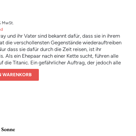
% MwSt.
nd
ray und ihr Vater sind bekannt dafür, dass sie in ihrem
iat die verschollensten Gegenstände wiederauftreiben
ur dass sie dafür durch die Zeit reisen, ist ihr
. Als ein Ehepaar nach einer Kette sucht, führen alle
f die Titanic. Ein gefährlicher Auftrag, der jedoch alle
n der Familie lösen könnte. Also reist Lilly ins Jahr
EN WARENKORB
ck und gibt sich als Dienstmädchen einer Gräfin aus.
ft sie auf Ray, einen Passagier der ersten Klasse, der
te Gefühle in ihr auslöst. Mit dem drohenden
 der Titanic muss Lilly plötzlich eine Entscheidung
Hält sie sich an den Kodex der Zeitreisenden – oder
e Rays Leben?
r Sonne