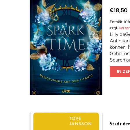
€
18,50
Enthält 10
zzgl.
Versa
Lilly deG
Antiquar
können. N
Geheimnis
Spuren au
Geldsorge
IN D
1912 zurü
Dort trif
unerwarte
Untergang
treffen: 
rettet si
Stadt de