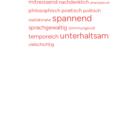
mitreissend
nachdenklich
phantasievoll
poetisch
philosophisch
politisch
spannend
realitätsnahe
sprachgewaltig
stimmungsvoll
unterhaltsam
temporeich
vielschichtig