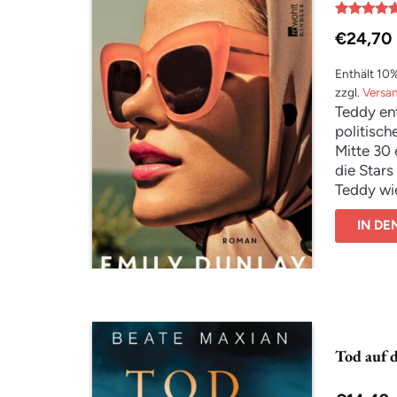
gestoßen 
dass er 
Bewertet
€
24,70
mit
5.00
von 5
Enthält 10
zzgl.
Versa
Teddy en
politisch
Mitte 30 
die Stars
Teddy wie
unruhige 
IN D
Diplomate
höflich. 
niemand 
ihr Vorha
auf Party
Tätigkeit
Doch nach
Tod auf 
Leben zu
sich Tedd