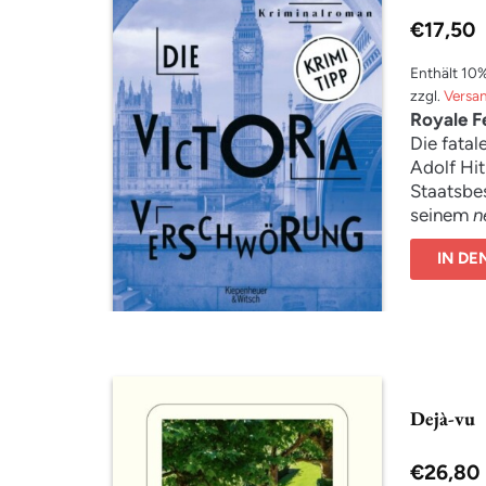
Bewertet
€
17,50
mit
4.00
von 5
Enthält 10
zzgl.
Versa
Royale F
Die fata
Adolf Hit
Staatsbe
seinem
n
Druck, er
IN D
auch in e
Septembe
London. S
Trust, is
sich bei
handle un
Außerdem 
Dejà-vu
Komplott
erschütt
€
26,80
Lomberg 