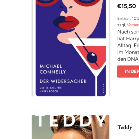
€
15,50
Enthält 10
zzgl.
Versa
Nach sei
hat Harry
Alltag. F
im Monat
den DNA-
die norma
IN D
ist. Aber
Leiche de
von Clay
1981 gebo
ungescho
davongek
gefährden
werden Bo
Teddy
Todesfall
einem Fe