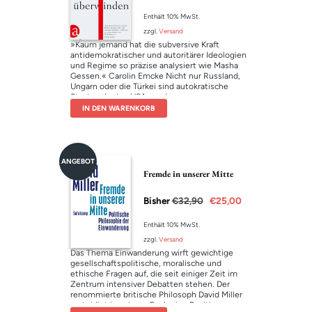
Enthält 10% MwSt.
zzgl.
Versand
»Kaum jemand hat die subversive Kraft
antidemokratischer und autoritärer Ideologien
und Regime so präzise analysiert wie Masha
Gessen.« Carolin Emcke Nicht nur Russland,
Ungarn oder die Türkei sind autokratische
Staaten. In den USA werden
täglich
demokratische
Prozesse missachtet,
IN DEN WARENKORB
korrodieren Rechtsystem und kulturelle
Normen, verfallen Bürger dem Versprechen
radikaler Einfachheit, der Aufteilung der Welt in
»Us« und »Them«. Vor dem Hintergrund einer
im postsowjetischen Russland verbrachten
ANGEBOT
Jugend beschreibt Masha Gessen das Versagen
Fremde in unserer Mitte
von Institutionen, Medien und Opposition und
das Ende der Würde in der US-amerikanischen
Bisher
€
32,90
€
25,00
Politik. Das Buch ist eine messerscharfe und
schonungslose Analyse, wie Autokratien
entstehen, eine Anleitung zum Widerstand –
Enthält 10% MwSt.
und ein Handbuch für den Wiederaufbau der
zzgl.
Versand
Zivilgesellschaft in einem Land, das auch nach
Das Thema Einwanderung wirft gewichtige
einer Abwahl Trumps nicht zur Tagesordnung
gesellschaftspolitische, moralische und
übergehen kann. »Das platonische Ideal eines
ethische Fragen auf, die seit einiger Zeit im
Anti-Trump-Buchs.« The Washington Post
Zentrum intensiver Debatten stehen. Der
»Eine unverzichtbare Stimme in der heutigen
renommierte britische Philosoph David Miller
Zeit.« Timothy Snyder, Autor von »Über
verteidigt in seinem Buch eine Position
Tyrannei. 20 Lektionen für den Widerstand«