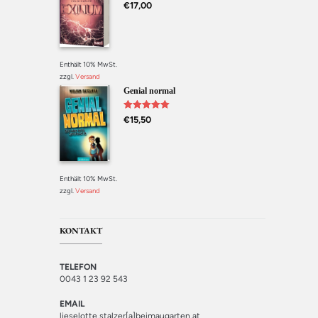
Bewertet mit
€
17,00
5.00
von 5
Enthält 10% MwSt.
zzgl.
Versand
Genial normal
Bewertet mit
€
15,50
5.00
von 5
Enthält 10% MwSt.
zzgl.
Versand
KONTAKT
TELEFON
0043 1 23 92 543
EMAIL
lieselotte.stalzer[a]beimaugarten.at