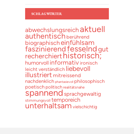
SCHLAGWÖRTER
aktuell
abwechslungsreich
authentisch
berührend
einfühlsam
biographisch
fesselnd
faszinierend
gut
historisch;
recherchiert
informativ
humorvoll
ironisch
liebevoll
leicht verständlich
illustriert
mitreissend
nachdenklich
philosophisch
phantasievoll
poetisch
politisch
realitätsnahe
spannend
sprachgewaltig
temporeich
stimmungsvoll
unterhaltsam
vielschichtig