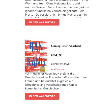
Wohnung fest. Ohne Heizung, Licht und
warmes Wasser. Vater Lars hat die Energiekrise
ignoriert und keine Vorräte eingekauft. Sein
Motto: `Da passiert nix!´ bringt Mutter Jasmin
auf die Palme. Und wie
sollen
Lisa und Niklas
ohne Internet und Smartphone überleben?
IN DEN WARENKORB
Aber Vater Lars will keine Hilfe. Schon gar nicht
von den chinesischen Nachbarn aus dem 3.
Stock. Lisa reicht es. Es wird Zeit, dass was
passiert! Ein brisantes, urkomisches “Was wäre
wenn”-Szenario – auch für Kinder, denen das
Lesen noch nicht leichtfällt.
Unmöglicher Abschied
Hier geht’s zu
Zappenduster
€
24,70
Enthält 10% MwSt.
zzgl.
Versand
»Unmöglicher Abschied« erzählt die
Geschichte einer Freundschaft zwischen zwei
Frauen und beleuchtet zugleich ein
jahrzehntelang verschwiegenes Kapitel
koreanischer Geschichte
Eines Morgens ruft Inseon ihre Freundin
Gyeongha zu sich ins Krankenhaus von Seoul.
IN DEN WARENKORB
Sie hatte einen Unfall und bittet Gyeongha, ihr
Zuhause auf der Insel Jeju aufzusuchen, weil ihr
kleiner weißer Vogel sterben wird, wenn ihn
niemand füttert. Als Gyeongha auf der Insel