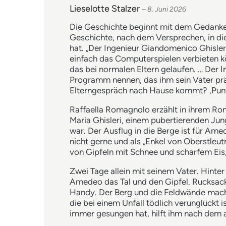
Lieselotte Stalzer
–
8. Juni 2026
Die Geschichte beginnt mit dem Gedanke
Geschichte, nach dem Versprechen, in d
hat. „Der Ingenieur Giandomenico Ghisleri,
einfach das Computerspielen verbieten k
das bei normalen Eltern gelaufen. … Der In
Programm nennen, das ihm sein Vater prä
Elterngespräch nach Hause kommt? ‚Punta
Raffaella Romagnolo erzählt in ihrem R
Maria Ghisleri, einem pubertierenden Jung
war. Der Ausflug in die Berge ist für Am
nicht gerne und als „Enkel von Oberstleut
von Gipfeln mit Schnee und scharfem Eis,
Zwei Tage allein mit seinem Vater. Hint
Amedeo das Tal und den Gipfel. Rucksack,
Handy. Der Berg und die Feldwände mache
die bei einem Unfall tödlich verunglückt is
immer gesungen hat, hilft ihm nach dem 