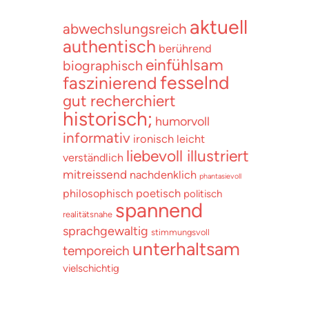
aktuell
abwechslungsreich
authentisch
berührend
einfühlsam
biographisch
fesselnd
faszinierend
gut recherchiert
historisch;
humorvoll
informativ
ironisch
leicht
liebevoll illustriert
verständlich
mitreissend
nachdenklich
phantasievoll
poetisch
philosophisch
politisch
spannend
realitätsnahe
sprachgewaltig
stimmungsvoll
unterhaltsam
temporeich
vielschichtig