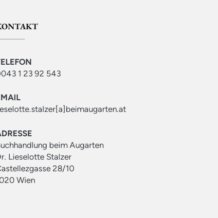
KONTAKT
TELEFON
043 1 23 92 543
EMAIL
ieselotte.stalzer[a]beimaugarten.at
ADRESSE
uchhandlung beim Augarten
r. Lieselotte Stalzer
astellezgasse 28/10
020 Wien