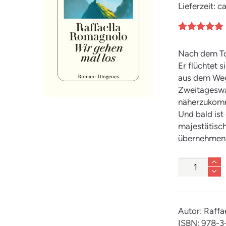
Lieferzeit: 
Bewertet mit
1
5.00
von 5,
Nach dem To
basierend
auf
Er flüchtet s
Kundenbew
aus dem Weg
ertung
Zweitageswa
näherzukomm
Und bald ist
majestätisch
übernehmen
Anzahl
Autor: Raff
ISBN: 978-