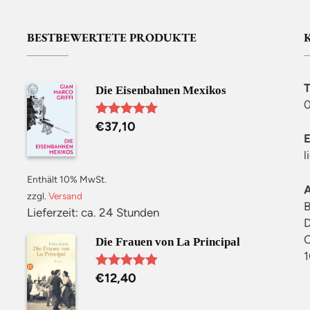
BESTBEWERTETE PRODUKTE
Die Eisenbahnen Mexikos
0
€
37,10
Bewertet mit
5.00
von 5
l
Enthält 10% MwSt.
zzgl.
Versand
B
Lieferzeit: ca. 24 Stunden
D
C
Die Frauen von La Principal
1
€
12,40
Bewertet mit
5.00
von 5