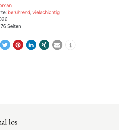
oman
rte:
berührend
,
vielschichtig
2026
 176 Seiten
twitter
merk
mitteil
teilen
e-
info
n
en
en
mail
al los