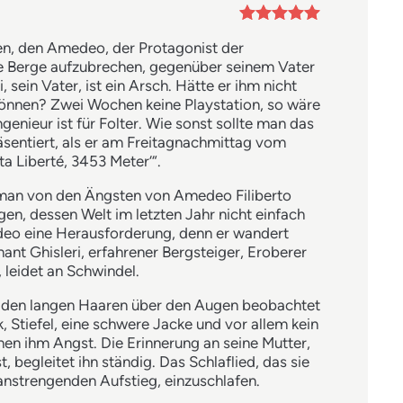
Bewertet mit
n, den Amedeo, der Protagonist der
5
von 5
ie Berge aufzubrechen, gegenüber seinem Vater
 sein Vater, ist ein Arsch. Hätte er ihm nicht
önnen? Zwei Wochen keine Playstation, so wäre
genieur ist für Folter. Wie sonst sollte man das
sentiert, als er am Freitagnachmittag vom
 Liberté, 3453 Meter‘“.
oman von den Ängsten von Amedeo Filiberto
en, dessen Welt im letzten Jahr nicht einfach
edeo eine Herausforderung, denn er wandert
nant Ghisleri, erfahrener Bergsteiger, Eroberer
 leidet an Schwindel.
er den langen Haaren über den Augen beobachtet
 Stiefel, eine schwere Jacke und vor allem kein
n ihm Angst. Die Erinnerung an seine Mutter,
t, begleitet ihn ständig. Das Schlaflied, das sie
anstrengenden Aufstieg, einzuschlafen.