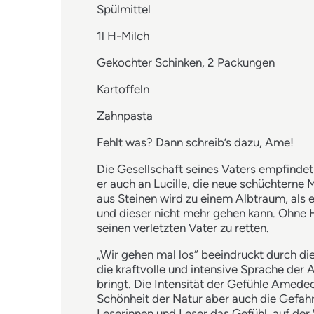
Spülmittel
1l H-Milch
Gekochter Schinken, 2 Packungen
Kartoffeln
Zahnpasta
Fehlt was? Dann schreib’s dazu, Ame!
Die Gesellschaft seines Vaters empfinde
er auch an Lucille, die neue schüchterne
aus Steinen wird zu einem Albtraum, als 
und dieser nicht mehr gehen kann. Ohne H
seinen verletzten Vater zu retten.
„Wir gehen mal los“ beeindruckt durch di
die kraftvolle und intensive Sprache de
bringt. Die Intensität der Gefühle Amede
Schönheit der Natur aber auch die Gefahr
Leserinnen und Leser das Gefühl, auf der