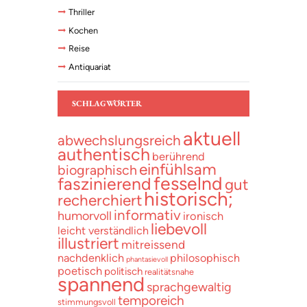
Thriller
Kochen
Reise
Antiquariat
SCHLAGWÖRTER
aktuell
abwechslungsreich
authentisch
berührend
einfühlsam
biographisch
fesselnd
faszinierend
gut
historisch;
recherchiert
informativ
humorvoll
ironisch
liebevoll
leicht verständlich
illustriert
mitreissend
nachdenklich
philosophisch
phantasievoll
poetisch
politisch
realitätsnahe
spannend
sprachgewaltig
temporeich
stimmungsvoll