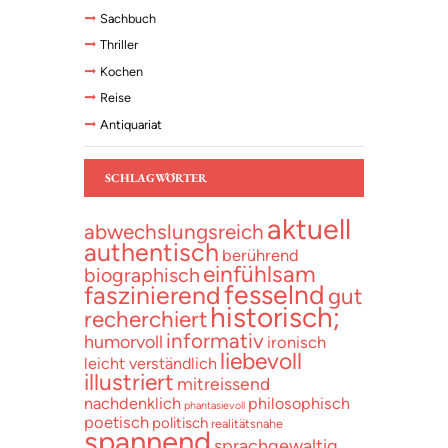
Sachbuch
Thriller
Kochen
Reise
Antiquariat
SCHLAGWÖRTER
aktuell
abwechslungsreich
authentisch
berührend
einfühlsam
biographisch
fesselnd
faszinierend
gut
historisch;
recherchiert
informativ
humorvoll
ironisch
liebevoll
leicht verständlich
illustriert
mitreissend
nachdenklich
philosophisch
phantasievoll
poetisch
politisch
realitätsnahe
spannend
sprachgewaltig