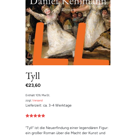
Tyll
€
23,60
Enthält 10% MwSt.
zzgl.
Versand
Lieferzeit: ca. 3-4 Werktage
Bewertet mit
1
5.00
von 5,
“Tyll” ist die Neuerfindung einer legendären Figur:
basierend
auf
ein großer Roman über die Macht der Kunst und
Kundenbewe