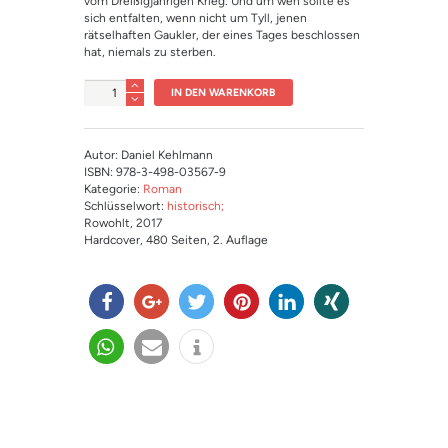
vom Dreißigjährigen Krieg. Und um wen sollte es
sich entfalten, wenn nicht um Tyll, jenen
rätselhaften Gaukler, der eines Tages beschlossen
hat, niemals zu sterben.
Anzahl
IN DEN WARENKORB
Autor: Daniel Kehlmann
ISBN: 978-3-498-03567-9
Kategorie:
Roman
Schlüsselwort:
historisch;
Rowohlt
, 2017
Hardcover
, 480 Seiten
, 2. Auflage
teilen
teilen
twitter
merk
mitteil
teilen
n
en
en
teilen
e-
info
mail