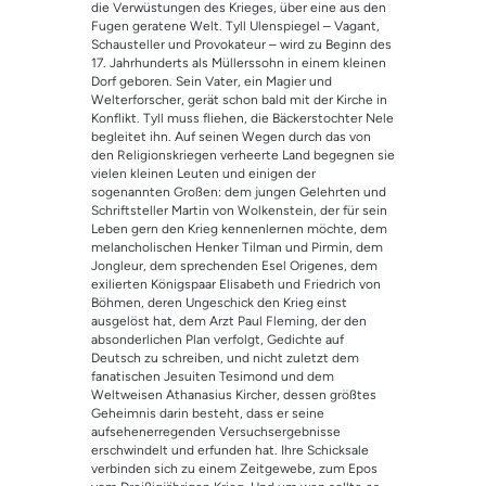
die Verwüstungen des Krieges, über eine aus den
rtung
Fugen geratene Welt. Tyll Ulenspiegel – Vagant,
Schausteller und Provokateur – wird zu Beginn des
17. Jahrhunderts als Müllerssohn in einem kleinen
Dorf geboren. Sein Vater, ein Magier und
Welterforscher, gerät schon bald mit der Kirche in
Konflikt. Tyll muss fliehen, die Bäckerstochter Nele
begleitet ihn. Auf seinen Wegen durch das von
den Religionskriegen verheerte Land begegnen sie
vielen kleinen Leuten und einigen der
sogenannten Großen: dem jungen Gelehrten und
Schriftsteller Martin von Wolkenstein, der für sein
Leben gern den Krieg kennenlernen möchte, dem
melancholischen Henker Tilman und Pirmin, dem
Jongleur, dem sprechenden Esel Origenes, dem
exilierten Königspaar Elisabeth und Friedrich von
Böhmen, deren Ungeschick den Krieg einst
ausgelöst hat, dem Arzt Paul Fleming, der den
absonderlichen Plan verfolgt, Gedichte auf
Deutsch zu schreiben, und nicht zuletzt dem
fanatischen Jesuiten Tesimond und dem
Weltweisen Athanasius Kircher, dessen größtes
Geheimnis darin besteht, dass er seine
aufsehenerregenden Versuchsergebnisse
erschwindelt und erfunden hat. Ihre Schicksale
verbinden sich zu einem Zeitgewebe, zum Epos