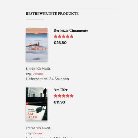
BESTBEWERTETE PRODUKTE
Der letzte Cimamonte
Bewertet mit
€
26,80
5.00
von 5
Enthält 10% MwSt.
zzgl.
Versand
Lieferzeit: ca. 24 Stunden
Am Ufer
Bewertet mit
€
11,90
5.00
von 5
Enthält 10% MwSt.
zzgl.
Versand