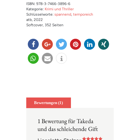
ISBN: 978-3-7466-3896-6
Kategorie:
Krimi und Thriller
Schlüsselworte:
spannend
,
temporeich
atb
, 2022
Softcover
, 352 Seiten
teilen
teilen
twitter
merk
mitteil
teilen
n
en
en
teilen
e-
info
mail
Bewertungen (1)
1 Bewertung für
Takeda
und das schleichende Gift