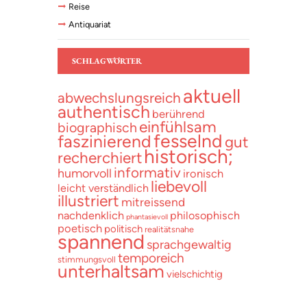
Reise
Antiquariat
SCHLAGWÖRTER
aktuell
abwechslungsreich
authentisch
berührend
einfühlsam
biographisch
fesselnd
faszinierend
gut
historisch;
recherchiert
informativ
humorvoll
ironisch
liebevoll
leicht verständlich
illustriert
mitreissend
nachdenklich
philosophisch
phantasievoll
poetisch
politisch
realitätsnahe
spannend
sprachgewaltig
temporeich
stimmungsvoll
unterhaltsam
vielschichtig