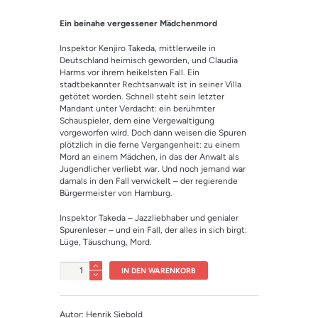
Bewertet mit
1
5.00
von 5,
Ein beinahe vergessener Mädchenmord
basierend
auf
Kundenbewe
Inspektor Kenjiro Takeda, mittlerweile in
rtung
Deutschland heimisch geworden, und Claudia
Harms vor ihrem heikelsten Fall. Ein
stadtbekannter Rechtsanwalt ist in seiner Villa
getötet worden. Schnell steht sein letzter
Mandant unter Verdacht: ein berühmter
Schauspieler, dem eine Vergewaltigung
vorgeworfen wird. Doch dann weisen die Spuren
plötzlich in die ferne Vergangenheit: zu einem
Mord an einem Mädchen, in das der Anwalt als
Jugendlicher verliebt war. Und noch jemand war
damals in den Fall verwickelt – der regierende
Bürgermeister von Hamburg.
Inspektor Takeda – Jazzliebhaber und genialer
Spurenleser – und ein Fall, der alles in sich birgt:
Lüge, Täuschung, Mord.
Anzahl
IN DEN WARENKORB
Autor: Henrik Siebold