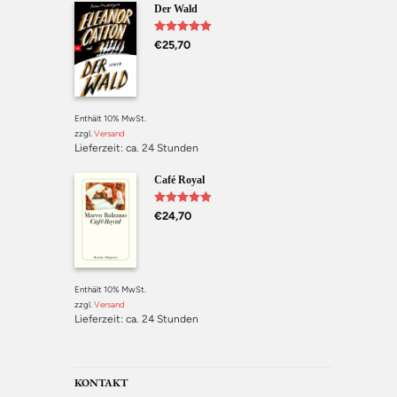
Der Wald
Bewertet mit
€
25,70
5.00
von 5
Enthält 10% MwSt.
zzgl.
Versand
Lieferzeit: ca. 24 Stunden
Café Royal
Bewertet mit
€
24,70
5.00
von 5
Enthält 10% MwSt.
zzgl.
Versand
Lieferzeit: ca. 24 Stunden
KONTAKT