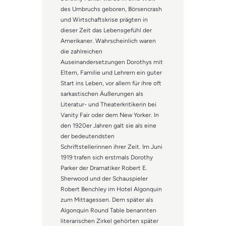
des Umbruchs geboren, Börsencrash
und Wirtschaftskrise prägten in
dieser Zeit das Lebensgefühl der
Amerikaner. Wahrscheinlich waren
die zahlreichen
Auseinandersetzungen Dorothys mit
Eltern, Familie und Lehrern ein guter
Start ins Leben, vor allem für ihre oft
sarkastischen Äußerungen als
Literatur- und Theaterkritikerin bei
Vanity Fair oder dem New Yorker. In
den 1920er Jahren galt sie als eine
der bedeutendsten
Schriftstellerinnen ihrer Zeit. Im Juni
1919 trafen sich erstmals Dorothy
Parker der Dramatiker Robert E.
Sherwood und der Schauspieler
Robert Benchley im Hotel Algonquin
zum Mittagessen. Dem später als
Algonquin Round Table benannten
literarischen Zirkel gehörten später