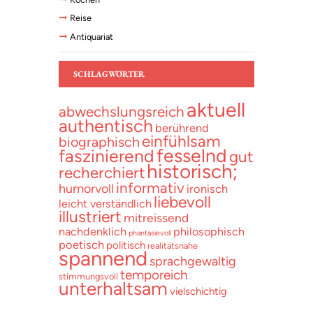
Reise
Antiquariat
SCHLAGWÖRTER
aktuell
abwechslungsreich
authentisch
berührend
einfühlsam
biographisch
fesselnd
faszinierend
gut
historisch;
recherchiert
informativ
humorvoll
ironisch
liebevoll
leicht verständlich
illustriert
mitreissend
nachdenklich
philosophisch
phantasievoll
poetisch
politisch
realitätsnahe
spannend
sprachgewaltig
temporeich
stimmungsvoll
unterhaltsam
vielschichtig