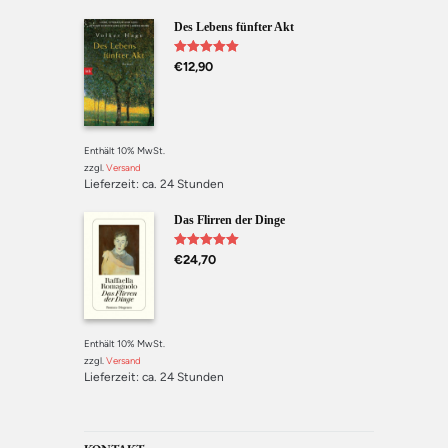
Des Lebens fünfter Akt
Bewertet mit
€
12,90
5.00
von 5
Enthält 10% MwSt.
zzgl.
Versand
Lieferzeit: ca. 24 Stunden
Das Flirren der Dinge
Bewertet mit
€
24,70
5.00
von 5
Enthält 10% MwSt.
zzgl.
Versand
Lieferzeit: ca. 24 Stunden