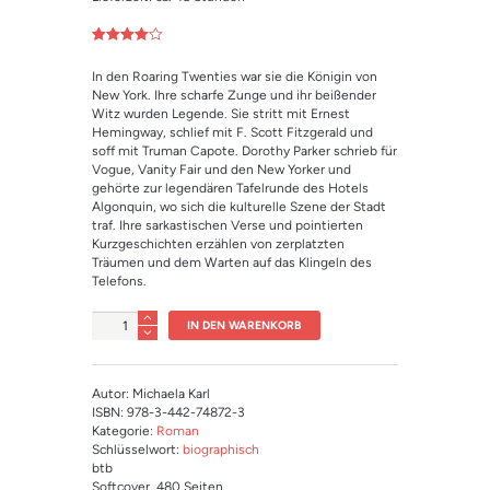
Bewertet
1
mit
4.00
In den Roaring Twenties war sie die Königin von
von 5,
basieren
New York. Ihre scharfe Zunge und ihr beißender
d auf
Witz wurden Legende. Sie stritt mit Ernest
Kundenbe
Hemingway, schlief mit F. Scott Fitzgerald und
wertung
soff mit Truman Capote. Dorothy Parker schrieb für
Vogue, Vanity Fair und den New Yorker und
gehörte zur legendären Tafelrunde des Hotels
Algonquin, wo sich die kulturelle Szene der Stadt
traf. Ihre sarkastischen Verse und pointierten
Kurzgeschichten erzählen von zerplatzten
Träumen und dem Warten auf das Klingeln des
Telefons.
Anzahl
IN DEN WARENKORB
Autor: Michaela Karl
ISBN: 978-3-442-74872-3
Kategorie:
Roman
Schlüsselwort:
biographisch
btb
Softcover
, 480 Seiten