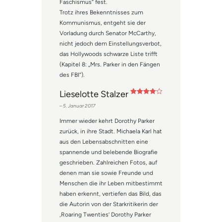
Faschismus“ fest.
Trotz ihres Bekenntnisses zum
Kommunismus, entgeht sie der
Vorladung durch Senator McCarthy,
nicht jedoch dem Einstellungsverbot,
das Hollywoods schwarze Liste trifft
(Kapitel 8: „Mrs. Parker in den Fängen
des FBI“).
Lieselotte Stalzer
Bewertet
–
5. Januar 2017
mit
4
von
5
Immer wieder kehrt Dorothy Parker
zurück, in ihre Stadt. Michaela Karl hat
aus den Lebensabschnitten eine
spannende und belebende Biografie
geschrieben. Zahlreichen Fotos, auf
denen man sie sowie Freunde und
Menschen die ihr Leben mitbestimmt
haben erkennt, vertiefen das Bild, das
die Autorin von der Starkritikerin der
‚Roaring Twenties’ Dorothy Parker