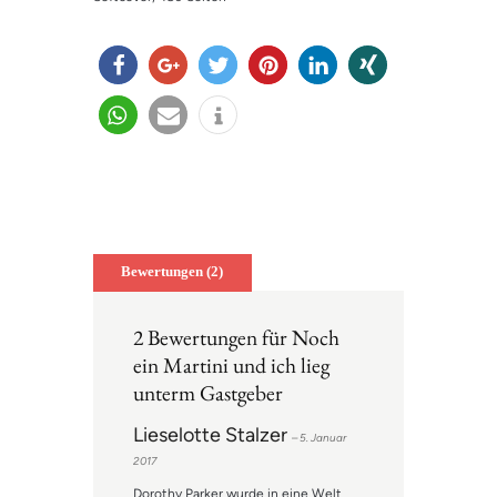
teilen
teilen
twitter
merk
mitteil
teilen
n
en
en
teilen
e-
info
mail
Bewertungen (2)
2 Bewertungen für
Noch
ein Martini und ich lieg
unterm Gastgeber
Lieselotte Stalzer
–
5. Januar
2017
Dorothy Parker wurde in eine Welt