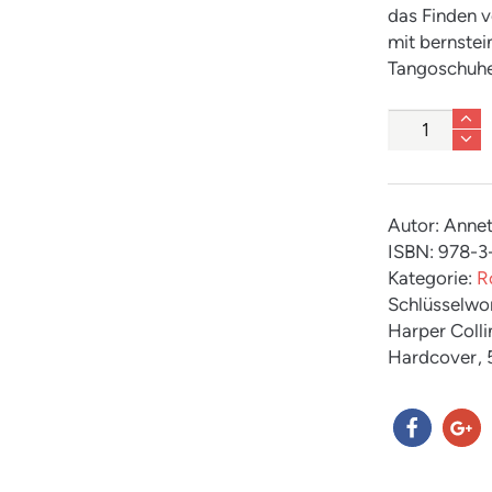
das Finden v
mit bernstei
Tangoschuhe 
Anzahl
Autor: Annet
ISBN: 978-
Kategorie:
R
Schlüsselwo
Harper Colli
Hardcover
,
teilen
teilen