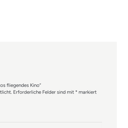
n
en
en
mail
tos fliegendes Kino“
licht.
Erforderliche Felder sind mit
*
markiert