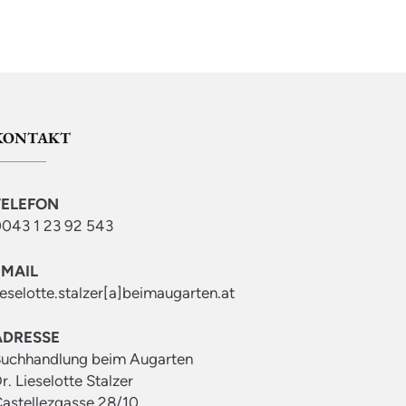
KONTAKT
TELEFON
043 1 23 92 543
EMAIL
ieselotte.stalzer[a]beimaugarten.at
ADRESSE
uchhandlung beim Augarten
r. Lieselotte Stalzer
astellezgasse 28/10