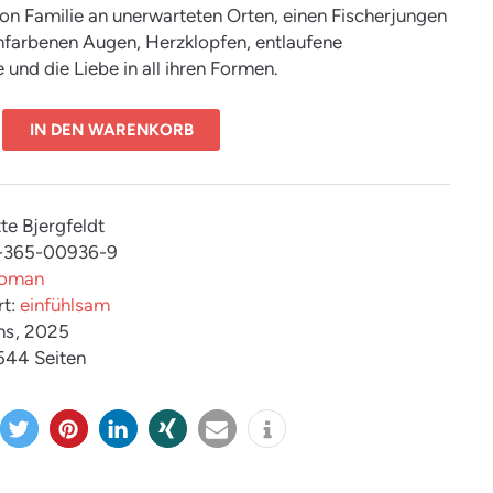
on Familie an unerwarteten Orten, einen Fischerjungen
nfarbenen Augen, Herzklopfen, entlaufene
und die Liebe in all ihren Formen.
IN DEN WARENKORB
te Bjergfeldt
3-365-00936-9
oman
rt:
einfühlsam
ns
, 2025
 544 Seiten
twitter
merk
mitteil
teilen
e-
info