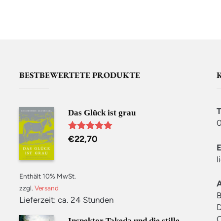
BESTBEWERTETE PRODUKTE
Das Glück ist grau
0
€
22,70
Bewertet mit
5.00
von 5
l
Enthält 10% MwSt.
zzgl.
Versand
B
Lieferzeit: ca. 24 Stunden
D
C
Inspektor Takeda und die stille