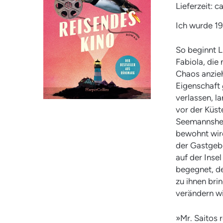
Lieferzeit: 
Ich wurde 19
So beginnt L
Fabiola, die
Chaos anzieh
Eigenschaft
verlassen, l
vor der Küst
Seemannsheim
bewohnt wird
der Gastgebe
auf der Inse
begegnet, de
zu ihnen brin
verändern wi
»Mr. Saitos 