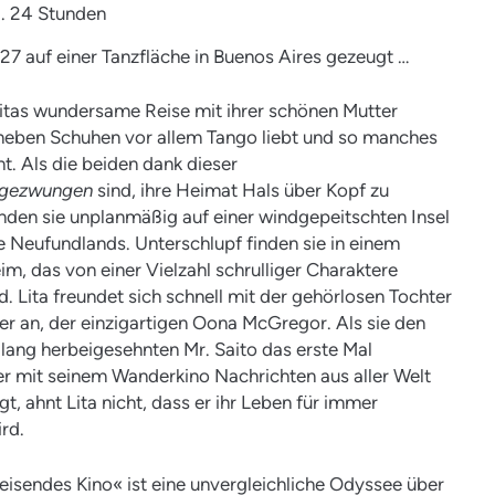
ca. 24 Stunden
27 auf einer Tanzfläche in Buenos Aires gezeugt …
itas wundersame Reise mit ihrer schönen Mutter
 neben Schuhen vor allem Tango liebt und so manches
t. Als die beiden dank dieser
gezwungen
sind, ihre Heimat Hals über Kopf zu
anden sie unplanmäßig auf einer windgepeitschten Insel
e Neufundlands. Unterschlupf finden sie in einem
, das von einer Vielzahl schrulliger Charaktere
. Lita freundet sich schnell mit der gehörlosen Tochter
r an, der einzigartigen Oona McGregor. Als sie den
l lang herbeigesehnten Mr. Saito das erste Mal
r mit seinem Wanderkino Nachrichten aus aller Welt
gt, ahnt Lita nicht, dass er ihr Leben für immer
rd.
reisendes Kino« ist eine unvergleichliche Odyssee über