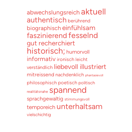
aktuell
abwechslungsreich
authentisch
berührend
einfühlsam
biographisch
fesselnd
faszinierend
gut recherchiert
historisch;
humorvoll
informativ
ironisch
leicht
liebevoll illustriert
verständlich
mitreissend
nachdenklich
phantasievoll
poetisch
philosophisch
politisch
spannend
realitätsnahe
sprachgewaltig
stimmungsvoll
unterhaltsam
temporeich
vielschichtig