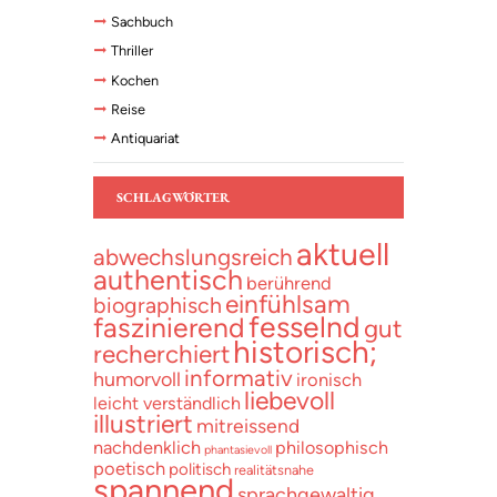
Sachbuch
Thriller
Kochen
Reise
Antiquariat
SCHLAGWÖRTER
aktuell
abwechslungsreich
authentisch
berührend
einfühlsam
biographisch
fesselnd
faszinierend
gut
historisch;
recherchiert
informativ
humorvoll
ironisch
liebevoll
leicht verständlich
illustriert
mitreissend
nachdenklich
philosophisch
phantasievoll
poetisch
politisch
realitätsnahe
spannend
sprachgewaltig