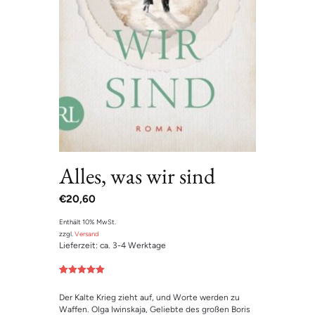
Alles, was wir sind
€
20,60
Enthält 10% MwSt.
zzgl.
Versand
Lieferzeit: ca. 3-4 Werktage
Bewertet mit
1
5.00
von 5,
Der Kalte Krieg zieht auf, und Worte werden zu
basierend
auf
Waffen. Olga Iwinskaja, Geliebte des großen Boris