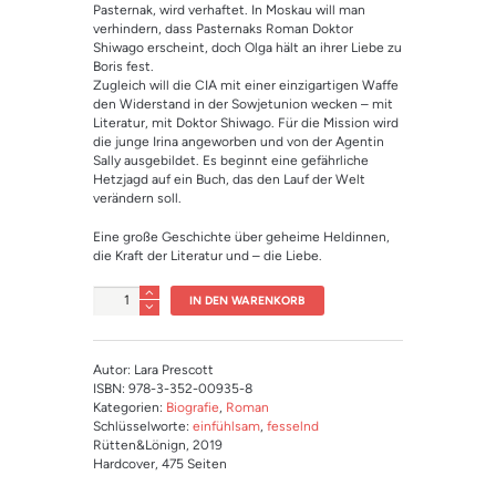
Kundenbewe
Pasternak, wird verhaftet. In Moskau will man
rtung
verhindern, dass Pasternaks Roman Doktor
Shiwago erscheint, doch Olga hält an ihrer Liebe zu
Boris fest.
Zugleich will die CIA mit einer einzigartigen Waffe
den Widerstand in der Sowjetunion wecken – mit
Literatur, mit Doktor Shiwago. Für die Mission wird
die junge Irina angeworben und von der Agentin
Sally ausgebildet. Es beginnt eine gefährliche
Hetzjagd auf ein Buch, das den Lauf der Welt
verändern soll.
Eine große Geschichte über geheime Heldinnen,
die Kraft der Literatur und – die Liebe.
Anzahl
IN DEN WARENKORB
Autor: Lara Prescott
ISBN: 978-3-352-00935-8
Kategorien:
Biografie
,
Roman
Schlüsselworte:
einfühlsam
,
fesselnd
Rütten&Lönign
, 2019
Hardcover
, 475 Seiten