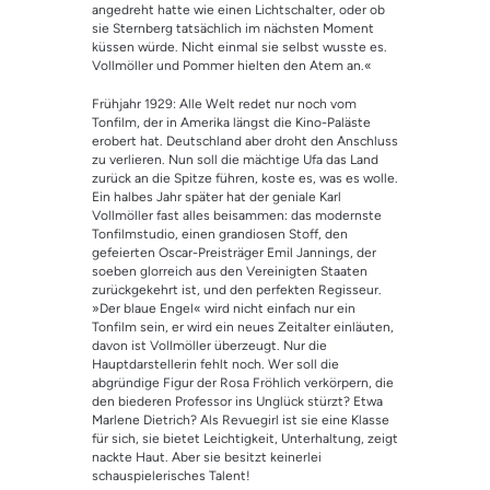
Kundenbewe
angedreht hatte wie einen Lichtschalter, oder ob
rtungen
sie Sternberg tatsächlich im nächsten Moment
küssen würde. Nicht einmal sie selbst wusste es.
Vollmöller und Pommer hielten den Atem an.«
Frühjahr 1929: Alle Welt redet nur noch vom
Tonfilm, der in Amerika längst die Kino-Paläste
erobert hat. Deutschland aber droht den Anschluss
zu verlieren. Nun soll die mächtige Ufa das Land
zurück an die Spitze führen, koste es, was es wolle.
Ein halbes Jahr später hat der geniale Karl
Vollmöller fast alles beisammen: das modernste
Tonfilmstudio, einen grandiosen Stoff, den
gefeierten Oscar-Preisträger Emil Jannings, der
soeben glorreich aus den Vereinigten Staaten
zurückgekehrt ist, und den perfekten Regisseur.
»Der blaue Engel« wird nicht einfach nur ein
Tonfilm sein, er wird ein neues Zeitalter einläuten,
davon ist Vollmöller überzeugt. Nur die
Hauptdarstellerin fehlt noch. Wer soll die
abgründige Figur der Rosa Fröhlich verkörpern, die
den biederen Professor ins Unglück stürzt? Etwa
Marlene Dietrich? Als Revuegirl ist sie eine Klasse
für sich, sie bietet Leichtigkeit, Unterhaltung, zeigt
nackte Haut. Aber sie besitzt keinerlei
schauspielerisches Talent!