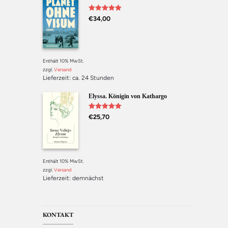
Bewertet mit
€
34,00
5.00
von 5
Enthält 10% MwSt.
zzgl.
Versand
Lieferzeit: ca. 24 Stunden
Elyssa. Königin von Kathargo
Bewertet mit
€
25,70
5.00
von 5
Enthält 10% MwSt.
zzgl.
Versand
Lieferzeit: demnächst
KONTAKT