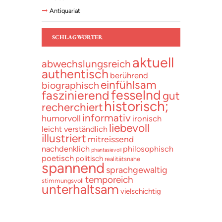
Antiquariat
SCHLAGWÖRTER
aktuell
abwechslungsreich
authentisch
berührend
einfühlsam
biographisch
fesselnd
faszinierend
gut
historisch;
recherchiert
informativ
humorvoll
ironisch
liebevoll
leicht verständlich
illustriert
mitreissend
nachdenklich
philosophisch
phantasievoll
poetisch
politisch
realitätsnahe
spannend
sprachgewaltig
temporeich
stimmungsvoll
unterhaltsam
vielschichtig