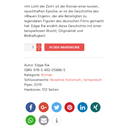
»Im Licht der Zeit« ist der Roman einer kurzen,
rauschhaften Epoche, er ist die Geschichte des
»Blauen Engels«, der alle Beteiligten zu
legendären Figuren des deutschen Films gemacht
hat: Edgar Rai erzählt diese Geschichte mit einer
beispiellosen Wucht, Originalität und
Bildhaftigkeit.
Anzahl
IN DEN WARENKORB
Autor: Edgar Rai
ISBN: 978-3-492-05886-5
Kategorie:
Roman
Schlüsselworte:
fesselnd
,
historisch;
,
temporeich
Piper
, 2019
Hardcover
, 512 Seiten
teilen
teilen
twitter
merk
mitteil
teilen
n
en
en