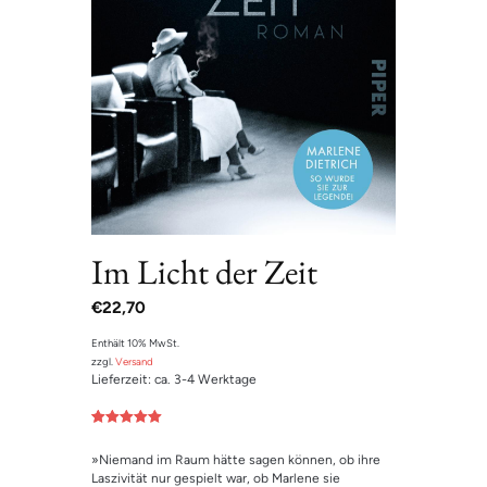
Im Licht der Zeit
€
22,70
Enthält 10% MwSt.
zzgl.
Versand
Lieferzeit: ca. 3-4 Werktage
Bewertet mit
2
5.00
von 5,
»Niemand im Raum hätte sagen können, ob ihre
basierend
auf
Laszivität nur gespielt war, ob Marlene sie