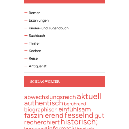
Roman
Erzählungen
Kinder- und Jugendbuch
Sachbuch
Thriller
Kochen
Reise
Antiquariat
SCHLAGWÖRTER
aktuell
abwechslungsreich
authentisch
berührend
einfühlsam
biographisch
fesselnd
faszinierend
gut
historisch;
recherchiert
informativ
humorvoll
ironisch