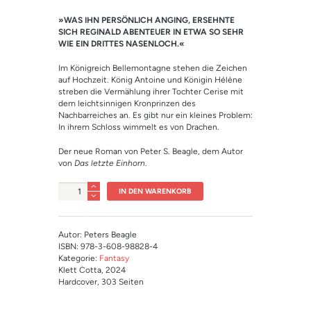
Bewertet mit
1
5.00
von 5,
»WAS IHN PERSÖNLICH ANGING, ERSEHNTE
basierend
auf
SICH REGINALD ABENTEUER IN ETWA SO SEHR
Kundenbewe
WIE EIN DRITTES NASENLOCH.«
rtung
Im Königreich Bellemontagne stehen die Zeichen
auf Hochzeit. König Antoine und Königin Hélène
streben die Vermählung ihrer Tochter Cerise mit
dem leichtsinnigen Kronprinzen des
Nachbarreiches an. Es gibt nur ein kleines Problem:
In ihrem Schloss wimmelt es von Drachen.
Der neue Roman von Peter S. Beagle, dem Autor
von
Das letzte Einhorn
.
Anzahl
IN DEN WARENKORB
Autor: Peters Beagle
ISBN: 978-3-608-98828-4
Kategorie:
Fantasy
Klett Cotta
, 2024
Hardcover
, 303 Seiten