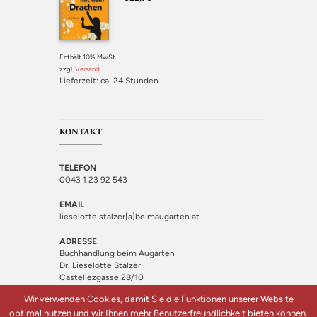
5.00
von 5
Enthält 10% MwSt.
zzgl.
Versand
Lieferzeit: ca. 24 Stunden
KONTAKT
TELEFON
0043 1 23 92 543
EMAIL
lieselotte.stalzer[a]beimaugarten.at
ADRESSE
Buchhandlung beim Augarten
Dr. Lieselotte Stalzer
Castellezgasse 28/10
1020 Wien
Wir verwenden Cookies, damit Sie die Funktionen unserer Website
optimal nutzen und wir Ihnen mehr Benutzerfreundlichkeit bieten können.