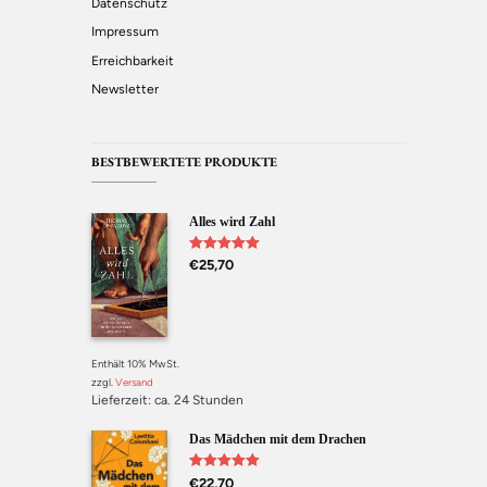
Datenschutz
Impressum
Erreichbarkeit
Newsletter
BESTBEWERTETE PRODUKTE
Alles wird Zahl
Bewertet mit
€
25,70
5.00
von 5
Enthält 10% MwSt.
zzgl.
Versand
Lieferzeit: ca. 24 Stunden
Das Mädchen mit dem Drachen
Bewertet mit
€
22,70