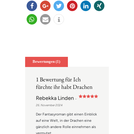
teilen
teilen
twitter
merk
mitteil
teilen
n
en
en
teilen
e-
info
mail
Bewertungen (1)
1 Bewertung für
Ich
fürchte ihr habt Drachen
Rebekka Linden
–
Bewertet mit
26. November 2024
5
von 5
Der Fantasyroman gibt einen Einblick
auf eine Welt, in der Drachen eine
gänzlich andere Rolle einnehmen als
vermutet.