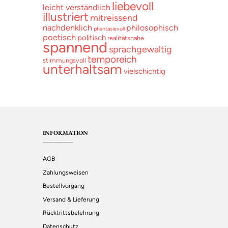
liebevoll
leicht verständlich
illustriert
mitreissend
nachdenklich
philosophisch
phantasievoll
poetisch
politisch
realitätsnahe
spannend
sprachgewaltig
temporeich
stimmungsvoll
unterhaltsam
vielschichtig
INFORMATION
AGB
Zahlungsweisen
Bestellvorgang
Versand & Lieferung
Rücktrittsbelehrung
Datenschutz