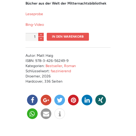
Bücher aus der Welt der Mitternachtsbibliothek
Leseprobe
Bing-Video
Anzahl
IN DEN WARENKORB
Autor: Matt Haig
ISBN: 978-3-426-56249-9
Kategorien:
Bestseller
,
Roman
Schlüsselwort:
faszinierend
Droemer
, 2026
Hardcover
, 336 Seiten
teilen
teilen
twitter
merk
mitteil
teilen
n
en
en
teilen
e-
info
mail