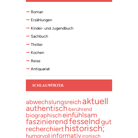
Roman
Erzählungen
Kinder- und Jugendbuch
Sachbuch
Thriller
Kochen
Reise
Antiquariat
SCHLAGWÖRTER
aktuell
abwechslungsreich
authentisch
berührend
einfühlsam
biographisch
fesselnd
faszinierend
gut
historisch;
recherchiert
informativ
humorvoll
ironisch