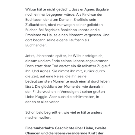
Wilbur hätte nicht gedacht, dass er Agnes Bagdale
noch einmal begegnen würde. Als Kind war der
Buchladen der alten Dame in Sheffield sein
Zufluchtsort, nicht nur wegen seiner geliebten
Bücher. Bei Bagdale’s Bookshop konnte er die
Probleme zu Hause einen Moment vergessen. Und
dort begann seine eigene Laufbahn als
Buchhändler.
Jetzt, Jahrzehnte später, ist Wilbur erfolgreich,
einsam und am Ende seines Lebens angekommen.
Doch statt dem Tod wartet ein rätselhafter Zug auf
ihn. Und Agnes. Sie nimmt ihn mit, zurück durch
die Zeit, auf eine Reise, die ihn seine
bedeutsamsten Momente noch einmal durchleben
lässt. Die glücklichsten Momente, wie damals in
den Flitterwochen in Venedig mit seiner großen
Liebe Maggie. Aber auch die schlimmsten, in
denen er alles verlor.
Schon bald begreift er, wie viel er hätte anders
machen wollen.
Eine zauberhafte Geschichte über Liebe, zweite
Chancen und die lebensverändernde Kraft der