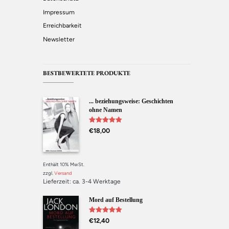
Impressum
Erreichbarkeit
Newsletter
BESTBEWERTETE PRODUKTE
... beziehungsweise: Geschichten
ohne Namen
Bewertet mit
€
18,00
5.00
von 5
Enthält 10% MwSt.
zzgl.
Versand
Lieferzeit: ca. 3-4 Werktage
Mord auf Bestellung
Bewertet mit
€
12,40
5.00
von 5