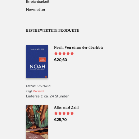
Erreichbarkeit
Newsletter
BESTBEWERTETE PRODUKTE
Noah. Von einem der überlebte
Bewertet mit
€
20,60
5.00
von 5
Enthält 10% MwSt.
zzgl.
Versand
Lieferzeit: ca. 24 Stunden
Alles wird Zahl
Bewertet mit
€
25,70
5.00
von 5