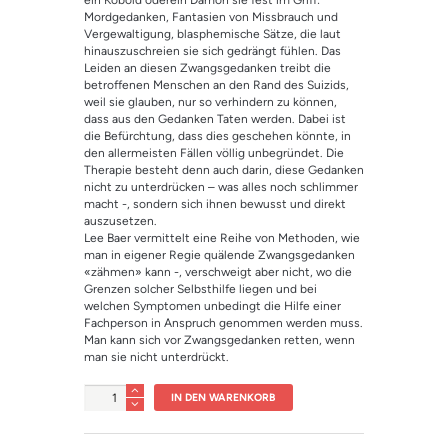
ein Kobold oderein Dämon sie fest im Griff:
rtung
Mordgedanken, Fantasien von Missbrauch und
Vergewaltigung, blasphemische Sätze, die laut
hinauszuschreien sie sich gedrängt fühlen. Das
Leiden an diesen Zwangsgedanken treibt die
betroffenen Menschen an den Rand des Suizids,
weil sie glauben, nur so verhindern zu können,
dass aus den Gedanken Taten werden. Dabei ist
die Befürchtung, dass dies geschehen könnte, in
den allermeisten Fällen völlig unbegründet. Die
Therapie besteht denn auch darin, diese Gedanken
nicht zu unterdrücken – was alles noch schlimmer
macht -, sondern sich ihnen bewusst und direkt
auszusetzen.
Lee Baer vermittelt eine Reihe von Methoden, wie
man in eigener Regie quälende Zwangsgedanken
«zähmen» kann -, verschweigt aber nicht, wo die
Grenzen solcher Selbsthilfe liegen und bei
welchen Symptomen unbedingt die Hilfe einer
Fachperson in Anspruch genommen werden muss.
Man kann sich vor Zwangsgedanken retten, wenn
man sie nicht unterdrückt.
Anzahl
IN DEN WARENKORB