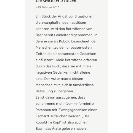
Lieselotte Stalzer
Bewertet mit
–
10. Februar 2017
5
von 5
Ein Stück der Angst vor Situationen,
die zwanghafte Ideen auslösen
könnten, wird den Betroffenen von
Baer bereits einleitend genommen, in
dem er sie als Kobold bezeichnet, der
Menschen „zu den unpassendsten
Zeiten die unpassendsten Gedanken
einflüstert“. Viele Betroffene erfahren
durch das Buch, dass sie mit ihren
negativen Gedanken nicht alleine
sind. Der Autor macht diesen
Menschen Mut, sich in fachärztliche
Betreuung zu begeben.
Es ist davon auszugehen, dass
zunehmend mehr (vor-) informierte
Personen mit Zwangsgedanken einen
Facharzt aufsuchen werden. „Der
Kobold im Kopf“ ist also auch ein
Buch, das Ärzte gelesen haben