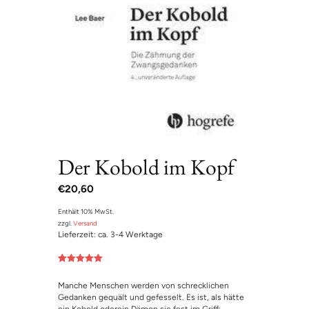
Der Kobold im Kopf
€
20,60
Enthält 10% MwSt.
zzgl.
Versand
Lieferzeit: ca. 3-4 Werktage
Bewertet mit
1
5.00
von 5,
Manche Menschen werden von schrecklichen
basierend
auf
Gedanken gequält und gefesselt. Es ist, als hätte
Kundenbewe