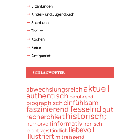
Erzählungen
Kinder- und Jugendbuch
Sachbuch
Thriller
Kochen
Reise
Antiquariat
SCHLAGWÖRTER
aktuell
abwechslungsreich
authentisch
berührend
einfühlsam
biographisch
fesselnd
faszinierend
gut
historisch;
recherchiert
informativ
humorvoll
ironisch
liebevoll
leicht verständlich
illustriert
mitreissend