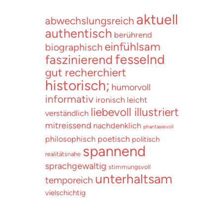
aktuell
abwechslungsreich
authentisch
berührend
einfühlsam
biographisch
fesselnd
faszinierend
gut recherchiert
historisch;
humorvoll
informativ
ironisch
leicht
liebevoll illustriert
verständlich
mitreissend
nachdenklich
phantasievoll
poetisch
philosophisch
politisch
spannend
realitätsnahe
sprachgewaltig
stimmungsvoll
unterhaltsam
temporeich
vielschichtig