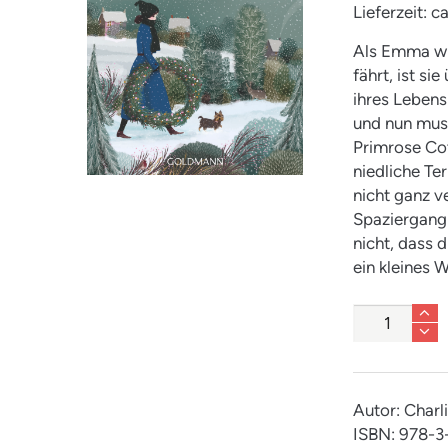
Lieferzeit: 
Als Emma wi
fährt, ist si
ihres Lebens
und nun mus
Primrose Cot
niedliche Te
nicht ganz v
Spaziergang
nicht, dass 
ein kleines 
Anzahl
Autor: Charl
ISBN: 978-