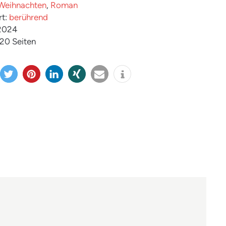
Weihnachten
,
Roman
rt:
berührend
 2024
220 Seiten
twitter
merk
mitteil
teilen
e-
info
n
en
en
mail