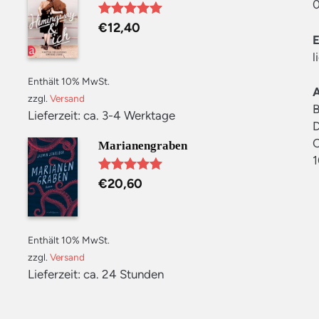
0
€
12,40
Bewertet mit
5.00
von 5
l
Enthält 10% MwSt.
zzgl.
Versand
B
Lieferzeit: ca. 3-4 Werktage
D
C
Marianengraben
1
€
20,60
Bewertet mit
5.00
von 5
Enthält 10% MwSt.
zzgl.
Versand
Lieferzeit: ca. 24 Stunden