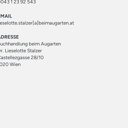
043 1 23 92 543
EMAIL
ieselotte.stalzer[a]beimaugarten.at
ADRESSE
uchhandlung beim Augarten
r. Lieselotte Stalzer
astellezgasse 28/10
020 Wien