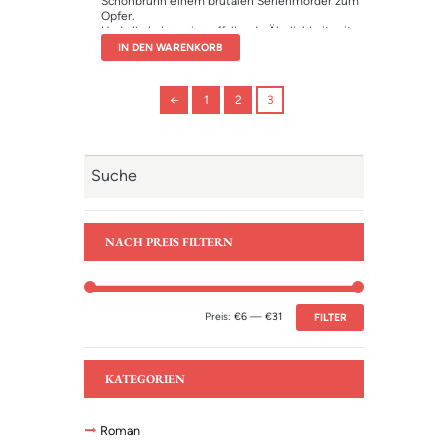
Schönbrunn einem brutalen Serienmörder zum
Opfer.
Und alle haben sie auffallende Ähnlichkeit mit
der jungen Kaiserin. Eindeutig ein Fall für den
IN DEN WARENKORB
Privatdetektiv Gustav von Karoly. Aber ist er
dem Frauenmörder von Schönbrunn
gewachsen?
←
1
2
3
Mit Karolys zweitem Fall entführt Edith Kneifl
noch tiefer ins Herz der Donaumonarchie.
NACH PREIS FILTERN
Preis:
€6
—
€31
FILTER
KATEGORIEN
Roman