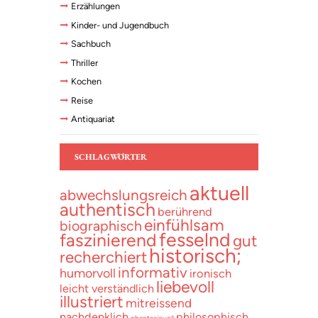
Erzählungen
Kinder- und Jugendbuch
Sachbuch
Thriller
Kochen
Reise
Antiquariat
SCHLAGWÖRTER
aktuell
abwechslungsreich
authentisch
berührend
einfühlsam
biographisch
fesselnd
faszinierend
gut
historisch;
recherchiert
informativ
humorvoll
ironisch
liebevoll
leicht verständlich
illustriert
mitreissend
nachdenklich
philosophisch