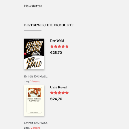
Newsletter
BESTBEWERTETE PRODUKTE
Der Wald
Bewertet mit
€
25,70
5.00
von 5
Enthält 10% MwSt.
zzgl.
Versand
Café Royal
Bewertet mit
€
24,70
5.00
von 5
Enthält 10% MwSt.
zzgl.
Versand