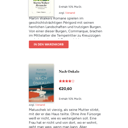
Enthält 10% MwSt.
zzgl.
Versand
Martin Walkers Romane spielen im
geschichtsträchtigen Périgord mit seinen
herrlichen Landschaften und trutzigen Burgen.
Von einer dieser Burgen, Commarque, brachen
im Mittelalter die Tempelritter zu Kreuz­zügen
nach Jerusalem auf. Tausend Jahre später
nimmt das einstige Morgenland eine späte
IN DEN WARENKORB
Revanche in der Person einer jungen
Archäologin, die wild entschlossen scheint, bei
den damaligen Eroberern einen
sagenumwobenen geraubten Schatz sowie ein
politisch höchst explosives altes Dokument
zutage zu fördern.
Nach Onkalo
Bewertet
€
20,60
mit
4.00
von 5
Enthält 10% MwSt.
zzgl.
Versand
Matuschek ist vierzig, als seine Mutter stirbt,
mit der er das Haus teilte. Ohne ihre Fürsorge
weiß er nicht, wie es weitergehen soll. Eine
Frau hat er nicht und von dort, wo er wohnt,
geht man weg, wenn man kann. Aber