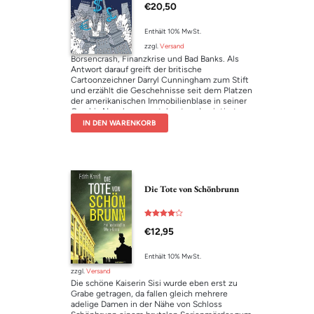
€
20,50
Enthält 10% MwSt.
zzgl.
Versand
Börsencrash, Finanzkrise und Bad Banks. Als
Antwort darauf greift der britische
Cartoonzeichner Darryl Cunningham zum Stift
und erzählt die Geschehnisse seit dem Platzen
der amerikanischen Immobilienblase in seiner
Graphic Novel so rasant, bunt und pointiert,
dass man die Absurditäten des globalen
IN DEN WARENKORB
Kapitalismus wirklich versteht. Dabei dringt er
zum Kern neoliberaler Politik vor: der
Selbstsucht und Gier. In dramatischen Szenen
lässt Cunningham Alan Greenspan, Rick Rubin
und andere Anhänger des Finanzkapitalismus
die globale Ökonomie noch einmal an den Rand
Die Tote von Schönbrunn
des Abgrunds führen und zeigt, wie die Jünger
des Neoliberalismus die Finanzpolitik noch
heute bestimmen. Es ist höchste Zeit zu
Bewertet
handeln!
€
12,95
mit
4.00
von 5
Enthält 10% MwSt.
zzgl.
Versand
Die schöne Kaiserin Sisi wurde eben erst zu
Grabe getragen, da fallen gleich mehrere
adelige Damen in der Nähe von Schloss