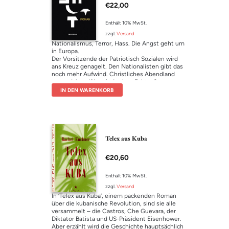
€
22,00
akzeptiert. Gleichzeitig ist die Stadt Impuls für
ihr Schreiben und für die Schöpfung ihrer
fiktiven Doppelgängerin Ö. – die beiden
Enthält 10% MwSt.
Erzählebenen, auf mannigfache Weise
zzgl.
Versand
miteinander verflochten, spiegeln sich
Nationalismus, Terror, Hass. Die Angst geht um
ineinander. Passagen, die aus einem
in Europa.
Reiseführer stammen könnten, folgen
Der Vorsitzende der Patriotisch Sozialen wird
surrealen Szenen, satirische Momente
ans Kreuz genagelt. Den Nationalisten gibt das
wechseln sich mit Zeitungsmeldungen ab. Die
noch mehr Aufwind. Christliches Abendland
Reise in die Straßen Rio de Janeiros, immer
gegen Islam. Was sind schon Fakten?
begleitet von brasilianischen Rhythmen, führt
Hautnah erleben sie es mit: Frau Klein, die im
mitten hinein in die Tiefen der Stadt mit ihren
IN DEN WARENKORB
Zweiten Weltkrieg ein Kind war. Herr Pribil,
aufmüpfigen Favelas. Atemberaubend ist die
immer im Widerstand und plötzlich verliebt. Die
nuancierte Feinzeichnung der Menschen, die in
Syrerin Sina, deren Mann verschwunden ist.
Liebe und Leid auf oftmals tödliche Weise
Wech, David, Jennifer … ES hetzt in den
miteinander verschmelzen.
sozialen Medien. Kann uns nur mehr ein neuer
Führer retten?
Telex aus Kuba
Freude, schöner Götterfunken …
€
20,60
Enthält 10% MwSt.
zzgl.
Versand
In ‘Telex aus Kuba’, einem packenden Roman
über die kubanische Revolution, sind sie alle
versammelt – die Castros, Che Guevara, der
Diktator Batista und US-Präsident Eisenhower.
Aber erzählt wird die Geschichte hauptsächlich