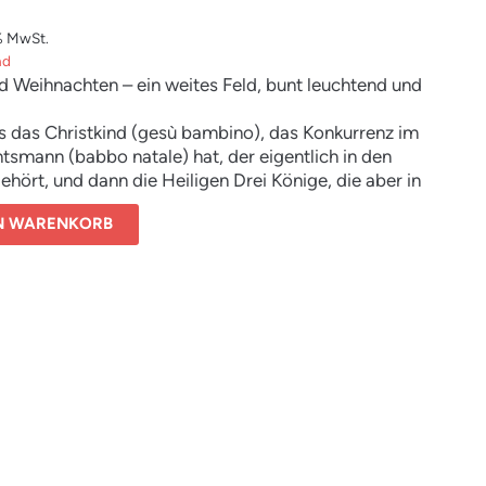
% MwSt.
nd
nd Weihnachten – ein weites Feld, bunt leuchtend und
s das Christkind (gesù bambino), das Konkurrenz im
smann (babbo natale) hat, der eigentlich in den
hört, und dann die Heiligen Drei Könige, die aber in
iner Hexe (befana) auftreten.
EN WARENKORB
prechend erfindungs- und phantasiereich sind die
en. Eine der schönsten handelt von einem Bettler, der
gesprochen hat: Mit dem Paradies sei es vorbei. Das
r schon befürchtet.
n von Stefano Benni, Dino Buzzati, Italo Calvino,
milleri, -Ermanno Cavazzoni, Gianni Celati, Luciano
nzo, Natalia Ginzburg, -Luigi Malerba, Laura
i, Giorgio Manganelli, Alberto Moravia, Leonardo
 Mario Soldati, Franco Stelzer und Sebastiano Vassalli.