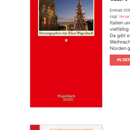
Enthält 10
zzgl.
Versa
Italien u
vielfältig:
Da gibt e
Weihnacht
Norden ge
Gestalt e
IN D
Und ents
Geschicht
mit Gott 
hatten wi
Mit Texte
Andrea Ca
De Cresce
Mancinell
Sciascia,