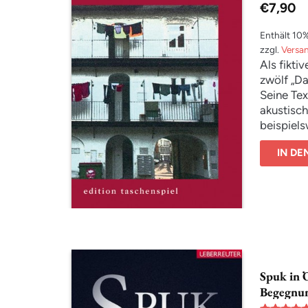
€
7,90
Enthält 10
zzgl.
Versa
Als fikti
zwölf „Da
Seine Tex
akustisch
beispiels
Supermark
IN D
Freundes
Geschich
passiert,
Literaris
und fühl
einmal me
Schreibk
darstellt.
Spuk in 
Begegnu