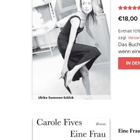
Bewertet
€
18,00
mit
5.00
von 5
Enthält 10
zzgl.
Versa
Das Buch 
wenn eine
IN D
Eine Fra