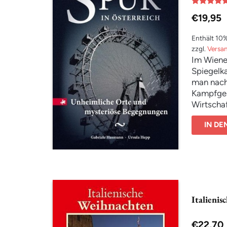
Bewertet
€
19,95
mit
5.00
von 5
Enthält 10
zzgl.
Versa
Im Wiene
Spiegelk
man nach
Kampfges
Wirtschaf
Geistern
IN D
Italieni
€
22,70