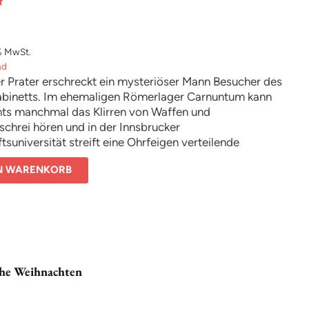
% MwSt.
nd
r Prater erschreckt ein mysteriöser Mann Besucher des
abinetts. Im ehemaligen Römerlager Carnuntum kann
ts manchmal das Klirren von Waffen und
chrei hören und in der Innsbrucker
tsuniversität streift eine Ohrfeigen verteilende
onne durch die Gänge.
EN WARENKORB
sche Weihnachten