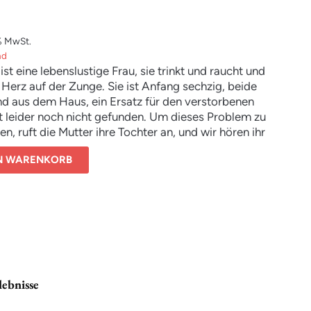
% MwSt.
nd
ist eine lebenslustige Frau, sie trinkt und raucht und
 Herz auf der Zunge. Sie ist Anfang sechzig, beide
nd aus dem Haus, ein Ersatz für den verstorbenen
t leider noch nicht gefunden. Um dieses Problem zu
n, ruft die Mutter ihre Tochter an, und wir hören ihr
 Dating, Fernsehserien, der Hund. Aber es geht auch
EN WARENKORB
re Dinge – die Leere etwa, die sie manchmal umgibt,
 schwere Krankheit. Trotzdem bringen einen die Anrufe
r zum Lachen. Charlène ist selbstsüchtig, politisch
, unhöflich, vorwurfsvoll und widersprüchlich. Dann
ist sie besorgt, zärtlich, zerbrechlich. Unmöglich, ihr
e zu sein.
lebnisse