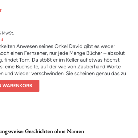
% MwSt.
nd
nkelten Anwesen seines Onkel David gibt es weder
noch einen Fernseher, nur jede Menge Bücher – absolut
g, findet Tom. Da stößt er im Keller auf etwas höchst
s: eine Buchseite, auf der wie von Zauberhand Worte
en und wieder verschwinden. Sie scheinen genau das zu
 was er gerade sieht, denkt oder tut – und warnen ihn,
EN WARENKORB
h zu verstecken. Tatsächlich: Im selben Moment
 ein Fremder und entführt Toms Onkel.
ch’s versieht, steckt Tom in einem Abenteuer, in dem
r Geheimbund, die Statuen berühmter Autoren und ein
iges Mädchen eine große Rolle spielen. Vier Rätsel
ösen und an weit verstreuten Orten vier Teile einer
n goldenen Feder finden, um großes Unheil zu
ungsweise: Geschichten ohne Namen
n und Onkel David zu retten …