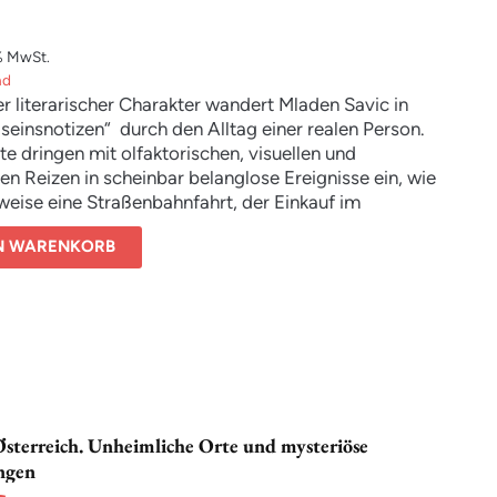
% MwSt.
nd
ver literarischer Charakter wandert Mladen Savic in
seinsnotizen“ durch den Alltag einer realen Person.
te dringen mit olfaktorischen, visuellen und
en Reizen in scheinbar belanglose Ereignisse ein, wie
weise eine Straßenbahnfahrt, der Einkauf im
t, ein Tankstellenstopp oder der Besuch eines
EN WARENKORB
. Eine, etwas erzählende, Handlung sucht man in den
ten vergebens. Vielmehr animiert Savic, das, was
 als Realität und/oder Fiktion zu verorten.
ch zielt der Autor „auf das Reanimieren des denkenden
enden Subjekts ab“ und erweist sich mit dem Buch
hr als großartiger Schriftsteller, für den traditionelle
unst eine Plattform philosophischer Betrachtungen
Österreich. Unheimliche Orte und mysteriöse
ngen