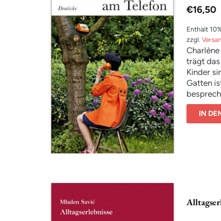
€
16,50
Enthält 10
zzgl.
Versa
Charlène 
trägt das
Kinder si
Gatten is
bespreche
dabei zu.
IN D
um ernste
oder ihre
fast imme
unkorrekt
wiederum 
lange bös
Alltagser