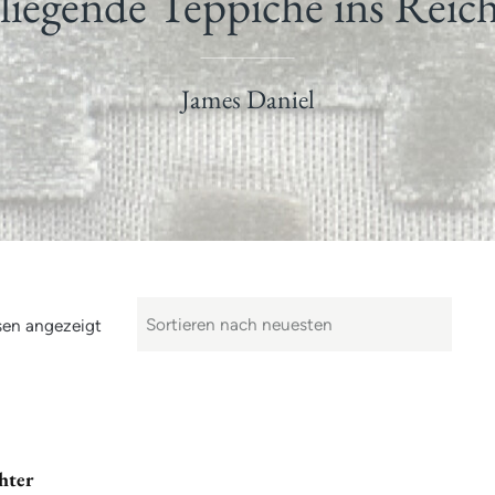
liegende Teppiche ins Reich
James Daniel
sen angezeigt
hter