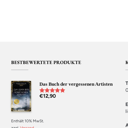
BESTBEWERTETE PRODUKTE
Das Buch der vergessenen Artisten
0
€
12,90
Bewertet mit
5.00
von 5
l
Enthält 10% MwSt.
zzgl.
Versand