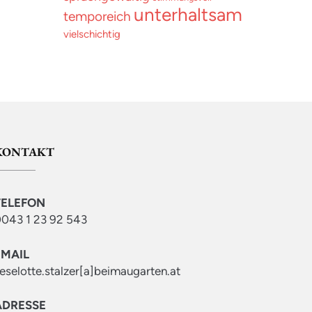
unterhaltsam
temporeich
vielschichtig
KONTAKT
TELEFON
043 1 23 92 543
EMAIL
ieselotte.stalzer[a]beimaugarten.at
ADRESSE