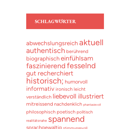
SCHLAGWÖRTER
aktuell
abwechslungsreich
authentisch
berührend
einfühlsam
biographisch
fesselnd
faszinierend
gut recherchiert
historisch;
humorvoll
informativ
ironisch
leicht
liebevoll illustriert
verständlich
mitreissend
nachdenklich
phantasievoll
poetisch
philosophisch
politisch
spannend
realitätsnahe
sprachgewaltig
stimmungsvoll