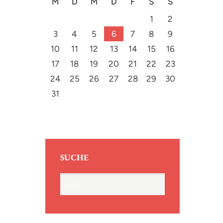
M
D
M
D
F
S
S
1
2
3
4
5
6
7
8
9
10
11
12
13
14
15
16
17
18
19
20
21
22
23
24
25
26
27
28
29
30
31
SUCHE