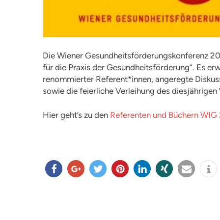
Die Wiener Gesundheitsförderungskonferenz 202
für die Praxis der Gesundheitsförderung”. Es er
renommierter Referent*innen, angeregte Diskus
sowie die feierliche Verleihung des diesjährige
Hier geht’s zu den
Referenten und Büchern WIG
teilen
teilen
twitter
merk
mitteil
teilen
e-
info
n
en
en
mail