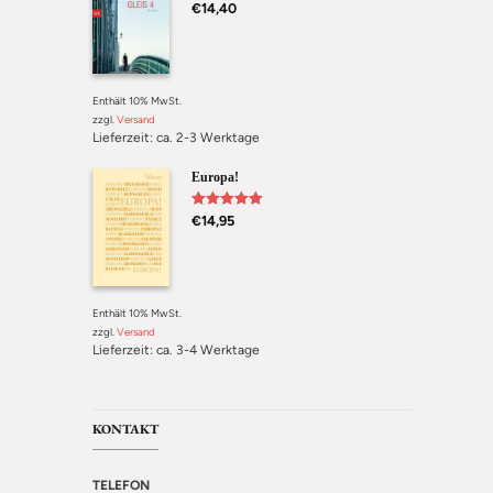
Bewertet mit
€
14,40
5.00
von 5
Enthält 10% MwSt.
zzgl.
Versand
Lieferzeit: ca. 2-3 Werktage
Europa!
Bewertet mit
€
14,95
5.00
von 5
Enthält 10% MwSt.
zzgl.
Versand
Lieferzeit: ca. 3-4 Werktage
KONTAKT
TELEFON