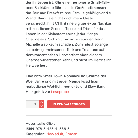
der ihr Leben ist. Ohne nennenswerte Small-Talk-
oder Backkünste fährt sie als Großstadtmensch
das Bed and Breakfast ihrer Familie gehörig vor die
Wand. Damit sie nicht noch mehr Gäste
verschreckt, hilft Cliff, ihr nervig perfekter Nachbar,
mit köstlichen Scones, Tipps und Tricks für das
Leben in der Kleinstadt sowie jeder Menge
Charme aus. Sich mit ihm anzufreunden, kann
Michelle also kaum schaden. Zumindest solange
sie beim gemeinsamen Trick and Treat und auf
dem romantischen Harvestfest eben diesem
Charme widerstehen kann und nicht im Herbst ihr
Herz verliert.
Eine cozy Small-Town-Romance im Charme der
90er Jahre und mit jeder Menge kuschliger,
herbstlicher Wohlfühlmomente und Slow Burn.
Hier geht’s zur
Leseprobe
Anzahl
IN DEN WARENKORB
Autor: Julie Olivia
ISBN: 978-3-453-44356-3
Kategorien:
New adult
,
Roman