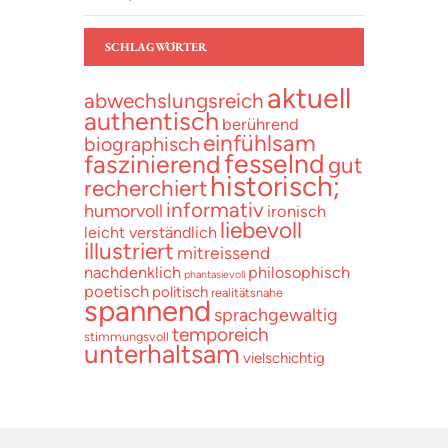
SCHLAGWÖRTER
aktuell
abwechslungsreich
authentisch
berührend
einfühlsam
biographisch
fesselnd
faszinierend
gut
historisch;
recherchiert
informativ
humorvoll
ironisch
liebevoll
leicht verständlich
illustriert
mitreissend
nachdenklich
philosophisch
phantasievoll
poetisch
politisch
realitätsnahe
spannend
sprachgewaltig
temporeich
stimmungsvoll
unterhaltsam
vielschichtig