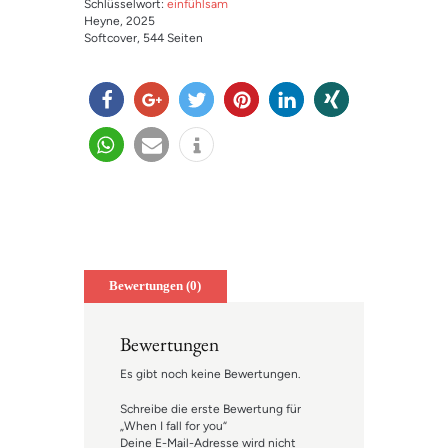
Schlüsselwort:
einfühlsam
Heyne
, 2025
Softcover
, 544 Seiten
teilen
teilen
twitter
merk
mitteil
teilen
n
en
en
teilen
e-
info
mail
Bewertungen (0)
Bewertungen
Es gibt noch keine Bewertungen.
Schreibe die erste Bewertung für
„When I fall for you“
Deine E-Mail-Adresse wird nicht