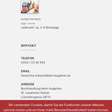
5.00
von 5
Enthält 10% MwSt.
zzgl.
Versand
Lieferzeit: ca. 3-4 Werktage
KONTAKT
TELEFON
0043 1 23 92 543
EMAIL
lieselotte.stalzer[a]beimaugarten.at
ADRESSE
Buchhandlung beim Augarten
Dr. Lieselotte Stalzer
Castellezgasse 28/10
1020 Wien
Wir verwenden Cookies, damit Sie die Funktionen unserer Website
optimal nutzen und wir Ihnen mehr Benutzerfreundlichkeit bieten können.