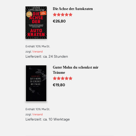
Die Achse der Autokraten
Bewertet mit
€
26,80
5.00
von 5
Enthält 10% MwSt.
zzgl.
Versand
Lieferzeit: ca. 24 Stunden
Guter Mohn du schenkst mir
Träume
Bewertet mit
€
19,80
5.00
von 5
Enthält 10% MwSt.
zzgl.
Versand
Lieferzeit: ca. 10 Werktage