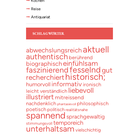
Kochen
Reise
Antiquariat
SCHLAGWÖRTER
aktuell
abwechslungsreich
authentisch
berührend
einfühlsam
biographisch
fesselnd
faszinierend
gut
historisch;
recherchiert
informativ
humorvoll
ironisch
liebevoll
leicht verständlich
illustriert
mitreissend
nachdenklich
philosophisch
phantasievoll
poetisch
politisch
realitätsnahe
spannend
sprachgewaltig
temporeich
stimmungsvoll
unterhaltsam
vielschichtig