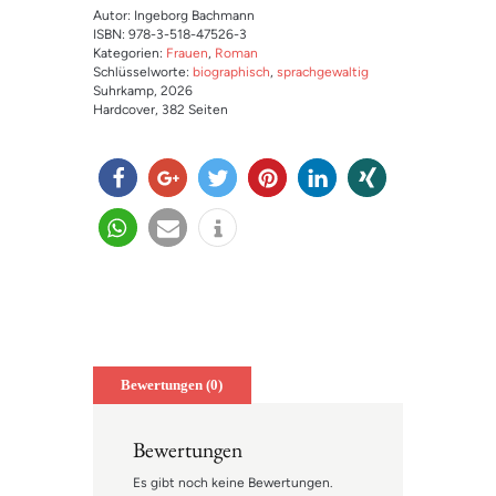
Autor: Ingeborg Bachmann
ISBN: 978-3-518-47526-3
Kategorien:
Frauen
,
Roman
Schlüsselworte:
biographisch
,
sprachgewaltig
Suhrkamp
, 2026
Hardcover
, 382 Seiten
teilen
teilen
twitter
merk
mitteil
teilen
n
en
en
teilen
e-
info
mail
Bewertungen (0)
Bewertungen
Es gibt noch keine Bewertungen.