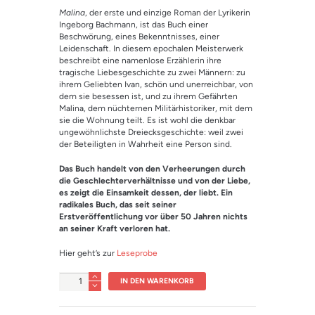
Malina
, der erste und einzige Roman der Lyrikerin
Ingeborg Bachmann, ist das Buch einer
Beschwörung, eines Bekenntnisses, einer
Leidenschaft. In diesem epochalen Meisterwerk
beschreibt eine namenlose Erzählerin ihre
tragische Liebesgeschichte zu zwei Männern: zu
ihrem Geliebten Ivan, schön und unerreichbar, von
dem sie besessen ist, und zu ihrem Gefährten
Malina, dem nüchternen Militärhistoriker, mit dem
sie die Wohnung teilt. Es ist wohl die denkbar
ungewöhnlichste Dreiecksgeschichte: weil zwei
der Beteiligten in Wahrheit eine Person sind.
Das Buch handelt von den Verheerungen durch
die Geschlechterverhältnisse und von der Liebe,
es zeigt die Einsamkeit dessen, der liebt. Ein
radikales Buch, das seit seiner
Erstveröffentlichung vor über 50 Jahren nichts
an seiner Kraft verloren hat.
Hier geht’s zur
Leseprobe
Anzahl
IN DEN WARENKORB