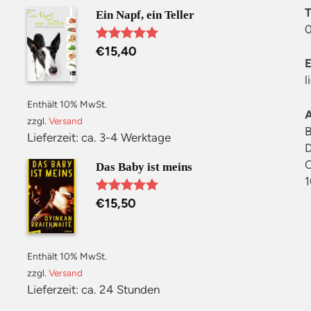
Ein Napf, ein Teller
0
€
15,40
Bewertet mit
5.00
von 5
l
Enthält 10% MwSt.
zzgl.
Versand
B
Lieferzeit: ca. 3-4 Werktage
D
C
Das Baby ist meins
1
€
15,50
Bewertet mit
5.00
von 5
Enthält 10% MwSt.
zzgl.
Versand
Lieferzeit: ca. 24 Stunden