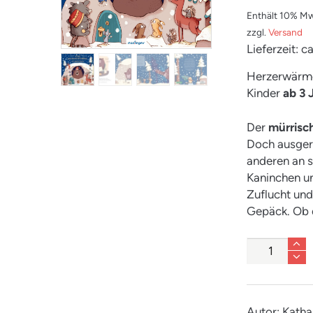
Enthält 10% Mw
zzgl.
Versand
Lieferzeit: 
Herzerwär
Kinder
ab 3 
Der
mürrisc
Doch ausgere
anderen an s
Kaninchen u
Zuflucht un
Gepäck. Ob d
Anzahl
Autor: Kath