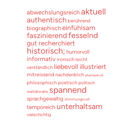
aktuell
abwechslungsreich
authentisch
berührend
einfühlsam
biographisch
fesselnd
faszinierend
gut recherchiert
historisch;
humorvoll
informativ
ironisch
leicht
liebevoll illustriert
verständlich
mitreissend
nachdenklich
phantasievoll
poetisch
philosophisch
politisch
spannend
realitätsnahe
sprachgewaltig
stimmungsvoll
unterhaltsam
temporeich
vielschichtig