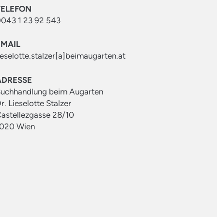
TELEFON
043 1 23 92 543
EMAIL
ieselotte.stalzer[a]beimaugarten.at
ADRESSE
uchhandlung beim Augarten
r. Lieselotte Stalzer
astellezgasse 28/10
020 Wien