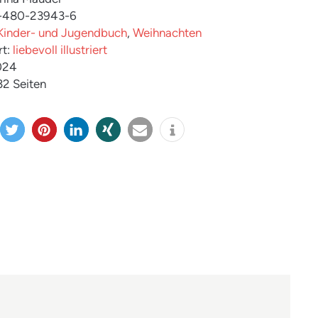
3-480-23943-6
Kinder- und Jugendbuch
,
Weihnachten
rt:
liebevoll illustriert
024
 32 Seiten
twitter
merk
mitteil
teilen
e-
info
n
en
en
mail