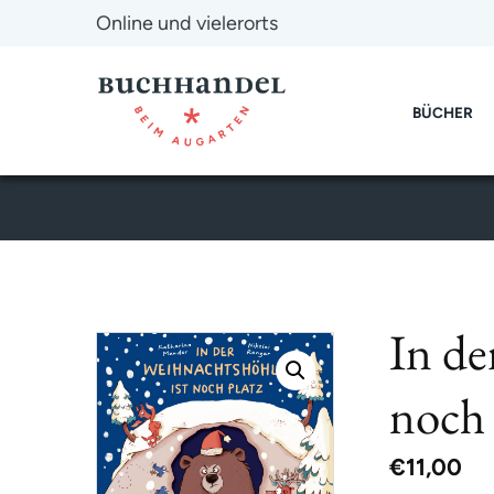
Online und vielerorts
BÜCHER
In de
noch 
€
11,00