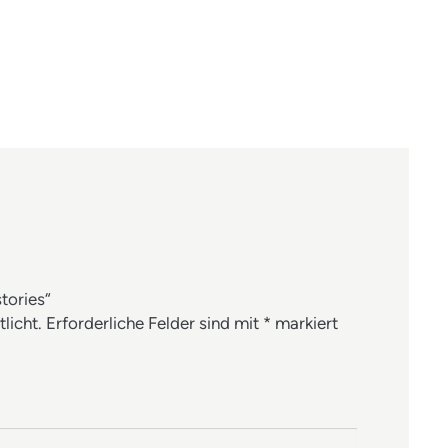
n
en
en
mail
tories“
licht.
Erforderliche Felder sind mit
*
markiert