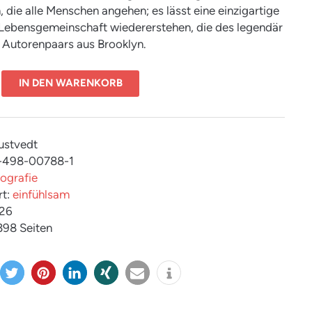
 die alle Menschen angehen; es lässt eine einzigartige
 Lebensgemeinschaft wiedererstehen, die des legendär
Autorenpaars aus Brooklyn.
IN DEN WARENKORB
Hustvedt
3-498-00788-1
iografie
rt:
einfühlsam
026
 398 Seiten
twitter
merk
mitteil
teilen
e-
info