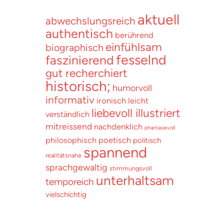
aktuell
abwechslungsreich
authentisch
berührend
einfühlsam
biographisch
fesselnd
faszinierend
gut recherchiert
historisch;
humorvoll
informativ
ironisch
leicht
liebevoll illustriert
verständlich
mitreissend
nachdenklich
phantasievoll
poetisch
philosophisch
politisch
spannend
realitätsnahe
sprachgewaltig
stimmungsvoll
unterhaltsam
temporeich
vielschichtig