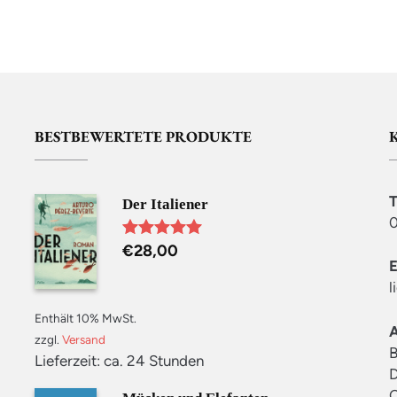
BESTBEWERTETE PRODUKTE
Der Italiener
0
€
28,00
Bewertet mit
5.00
von 5
l
Enthält 10% MwSt.
zzgl.
Versand
B
Lieferzeit: ca. 24 Stunden
D
C