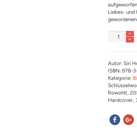
aufgeworfen,
Liebes- und
gewordenen 
Anzahl
Autor: Siri 
ISBN: 978-
Kategorie:
B
Schlüsselwo
Rowohlt
, 2
Hardcover
,
teilen
teilen