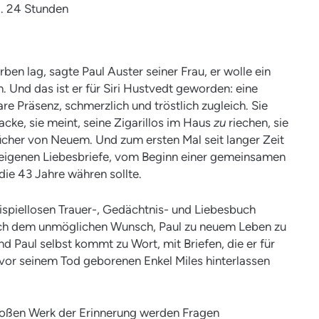
ca. 24 Stunden
rben lag, sagte Paul Auster seiner Frau, er wolle ein
. Und das ist er für Siri Hustvedt geworden: eine
are Präsenz, schmerzlich und tröstlich zugleich. Sie
acke, sie meint, seine Zigarillos im Haus
zu
riechen, sie
Bücher von Neuem. Und zum ersten Mal seit langer Zeit
re eigenen Liebesbriefe, vom Beginn einer gemeinsamen
die 43 Jahre währen sollte.
ispiellosen Trauer-, Gedächtnis- und Liebesbuch
sich dem unmöglichen Wunsch, Paul zu neuem Leben zu
d Paul selbst kommt zu Wort, mit Briefen, die er für
or seinem Tod geborenen Enkel Miles hinterlassen
roßen Werk der Erinnerung werden Fragen