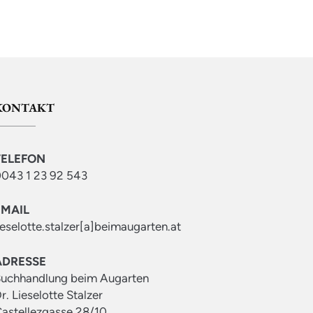
KONTAKT
TELEFON
043 1 23 92 543
EMAIL
ieselotte.stalzer[a]beimaugarten.at
ADRESSE
uchhandlung beim Augarten
r. Lieselotte Stalzer
astellezgasse 28/10