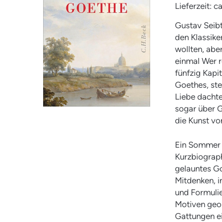
Lieferzeit: 
Gustav Seibt
den Klassik
wollten, abe
einmal Wer r
fünfzig Kapi
Goethes, ste
Liebe dachte
sogar über G
die Kunst vo
Ein Sommer m
Kurzbiographi
gelauntes G
Mitdenken, 
und Formuli
Motiven geor
Gattungen ei