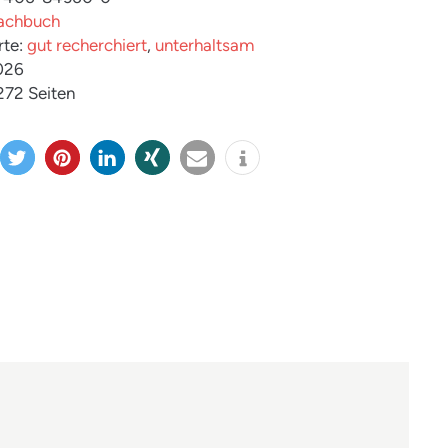
achbuch
rte:
gut recherchiert
,
unterhaltsam
026
 272 Seiten
twitter
merk
mitteil
teilen
e-
info
n
en
en
mail