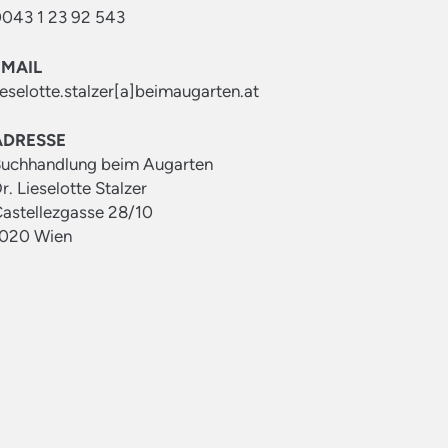
043 1 23 92 543
EMAIL
ieselotte.stalzer[a]beimaugarten.at
ADRESSE
uchhandlung beim Augarten
r. Lieselotte Stalzer
astellezgasse 28/10
020 Wien