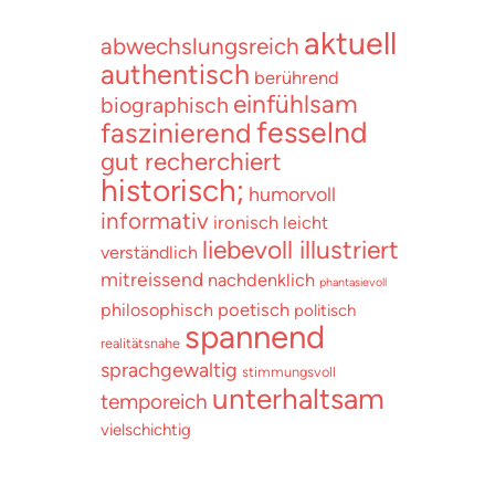
aktuell
abwechslungsreich
authentisch
berührend
einfühlsam
biographisch
fesselnd
faszinierend
gut recherchiert
historisch;
humorvoll
informativ
ironisch
leicht
liebevoll illustriert
verständlich
mitreissend
nachdenklich
phantasievoll
poetisch
philosophisch
politisch
spannend
realitätsnahe
sprachgewaltig
stimmungsvoll
unterhaltsam
temporeich
vielschichtig