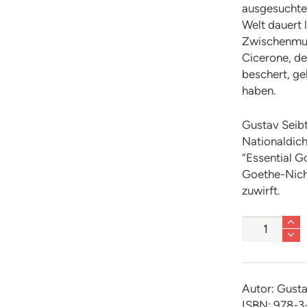
ausgesuchten
Welt dauert l
Zwischenmus
Cicerone, d
beschert, ge
haben.
Gustav Seibt
Nationaldich
“Essential G
Goethe-Nich
zuwirft.
Anzahl
Autor: Gusta
ISBN: 978-