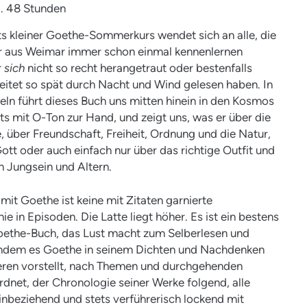
ca. 48 Stunden
s kleiner Goethe-Sommerkurs wendet sich an alle, die
er aus Weimar immer schon einmal kennenlernen
r
sich
nicht so recht herangetraut oder bestenfalls
eitet so spät durch Nacht und Wind gelesen haben. In
teln führt dieses Buch uns mitten hinein in den Kosmos
ts mit O-Ton zur Hand, und zeigt uns, was er über die
, über Freundschaft, Freiheit, Ordnung und die Natur,
ott oder auch einfach nur über das richtige Outfit und
n Jungsein und Altern.
it Goethe ist keine mit Zitaten garnierte
e in Episoden. Die Latte liegt höher. Es ist ein bestens
oethe-Buch, das Lust macht zum Selberlesen und
indem es Goethe in seinem Dichten und Nachdenken
eren vorstellt, nach Themen und durchgehenden
dnet, der Chronologie seiner Werke folgend, alle
nbeziehend und stets verführerisch lockend mit