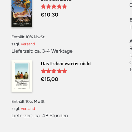
0
€
10,30
Bewertet mit
5.00
von 5
l
Enthält 10% MwSt.
zzgl.
Versand
B
Lieferzeit: ca. 3-4 Werktage
D
C
Das Leben wartet nicht
1
€
15,00
Bewertet mit
5.00
von 5
Enthält 10% MwSt.
zzgl.
Versand
Lieferzeit: ca. 48 Stunden