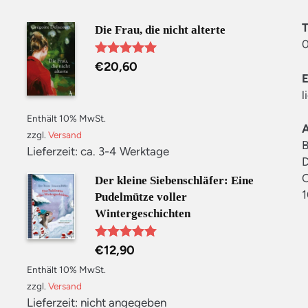
Die Frau, die nicht alterte
0
€
20,60
Bewertet mit
5.00
von 5
l
Enthält 10% MwSt.
zzgl.
Versand
B
Lieferzeit: ca. 3-4 Werktage
D
C
Der kleine Siebenschläfer: Eine
1
Pudelmütze voller
Wintergeschichten
€
12,90
Bewertet mit
5.00
von 5
Enthält 10% MwSt.
zzgl.
Versand
Lieferzeit: nicht angegeben