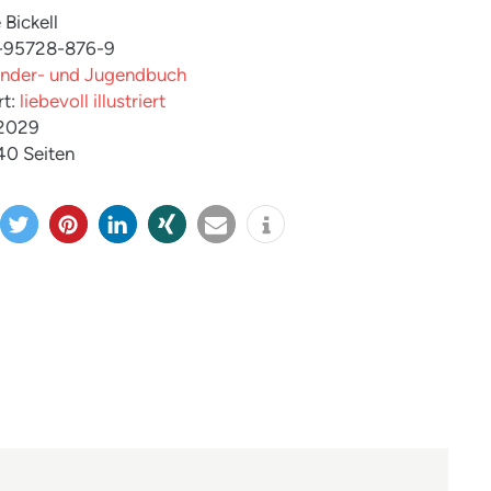
 Bickell
3-95728-876-9
inder- und Jugendbuch
rt:
liebevoll illustriert
 2029
 40 Seiten
twitter
merk
mitteil
teilen
e-
info
n
en
en
mail