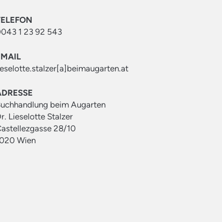
TELEFON
043 1 23 92 543
EMAIL
ieselotte.stalzer[a]beimaugarten.at
ADRESSE
uchhandlung beim Augarten
r. Lieselotte Stalzer
astellezgasse 28/10
020 Wien