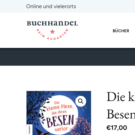
Online und vielerorts
BÜCHER
Die k
Besen
€
17,00