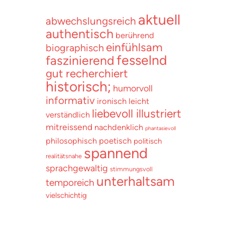
aktuell
abwechslungsreich
authentisch
berührend
einfühlsam
biographisch
fesselnd
faszinierend
gut recherchiert
historisch;
humorvoll
informativ
ironisch
leicht
liebevoll illustriert
verständlich
mitreissend
nachdenklich
phantasievoll
poetisch
philosophisch
politisch
spannend
realitätsnahe
sprachgewaltig
stimmungsvoll
unterhaltsam
temporeich
vielschichtig