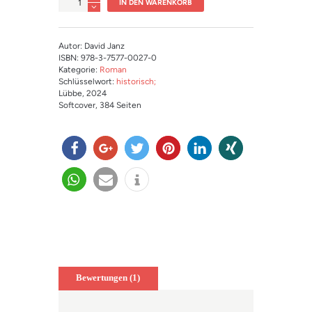
IN DEN WARENKORB
Autor: David Janz
ISBN: 978-3-7577-0027-0
Kategorie:
Roman
Schlüsselwort:
historisch;
Lübbe
, 2024
Softcover
, 384 Seiten
teilen
teilen
twitter
merk
mitteil
teilen
n
en
en
teilen
e-
info
mail
Bewertungen (1)