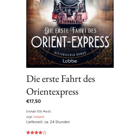
Die erste Fahrt des
Orientexpress
€
17,50
Enthält 10% MwSt.
zzgl.
Versand
Lieferzeit: ca. 24 Stunden
Bewertet
1