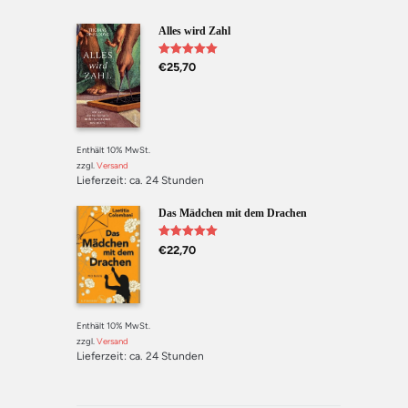
Alles wird Zahl
Bewertet mit
€
25,70
5.00
von 5
Enthält 10% MwSt.
zzgl.
Versand
Lieferzeit: ca. 24 Stunden
Das Mädchen mit dem Drachen
Bewertet mit
€
22,70
5.00
von 5
Enthält 10% MwSt.
zzgl.
Versand
Lieferzeit: ca. 24 Stunden