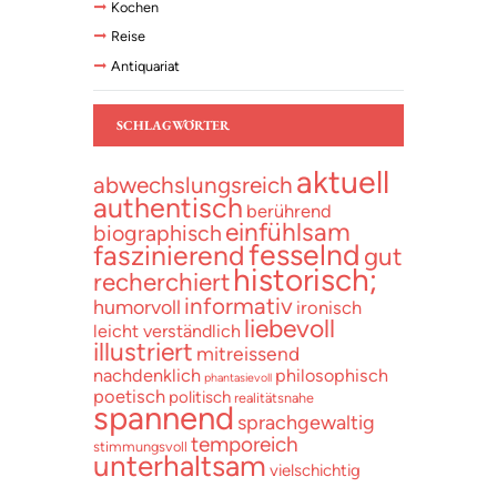
Kochen
Reise
Antiquariat
SCHLAGWÖRTER
aktuell
abwechslungsreich
authentisch
berührend
einfühlsam
biographisch
fesselnd
faszinierend
gut
historisch;
recherchiert
informativ
humorvoll
ironisch
liebevoll
leicht verständlich
illustriert
mitreissend
nachdenklich
philosophisch
phantasievoll
poetisch
politisch
realitätsnahe
spannend
sprachgewaltig
temporeich
stimmungsvoll
unterhaltsam
vielschichtig