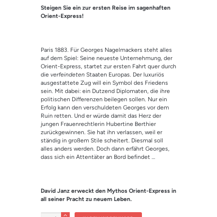
mit
4.00
Steigen Sie ein zur ersten Reise im sagenhaften
von 5,
basieren
Orient-Express!
d auf
Kundenbe
wertung
Paris 1883. Für Georges Nagelmackers steht alles
auf dem Spiel: Seine neueste Unternehmung, der
Orient-Express, startet zur ersten Fahrt quer durch
die
verfeindeten
Staaten Europas. Der luxuriös
ausgestattete Zug will ein Symbol des Friedens
sein. Mit dabei: ein Dutzend Diplomaten, die ihre
politischen Differenzen beilegen sollen. Nur ein
Erfolg kann den verschuldeten Georges vor dem
Ruin retten. Und er würde damit das Herz der
jungen Frauenrechtlerin Hubertine Berthier
zurückgewinnen. Sie hat ihn verlassen, weil er
ständig in großem Stile scheitert. Diesmal soll
alles anders werden. Doch dann erfährt Georges,
dass sich ein Attentäter an Bord befindet …
David Janz erweckt den Mythos Orient-Express in
all seiner Pracht zu neuem Leben.
Anzahl