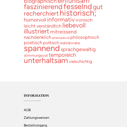
einfühlsam
biographisch
fesselnd
faszinierend
gut
historisch;
recherchiert
informativ
humorvoll
ironisch
liebevoll
leicht verständlich
illustriert
mitreissend
nachdenklich
philosophisch
phantasievoll
poetisch
politisch
realitätsnahe
spannend
sprachgewaltig
temporeich
stimmungsvoll
unterhaltsam
vielschichtig
INFORMATION
AGB
Zahlungsweisen
Bestellvorgang