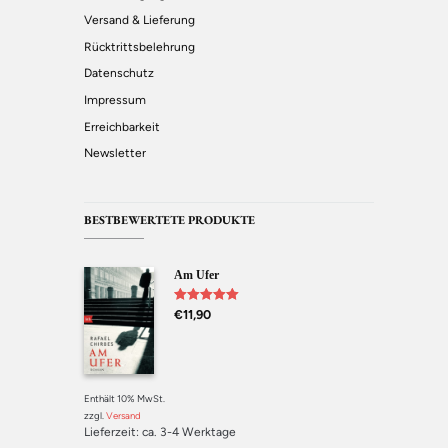
Versand & Lieferung
Rücktrittsbelehrung
Datenschutz
Impressum
Erreichbarkeit
Newsletter
BESTBEWERTETE PRODUKTE
Am Ufer
Bewertet mit
€
11,90
5.00
von 5
Enthält 10% MwSt.
zzgl.
Versand
Lieferzeit: ca. 3-4 Werktage