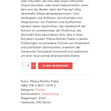
zwei
Freunden,
die sich über einem ethischen
Disput betrinken, oder einem passionierten Leser,
dem erst der Bruder, dann die Frau auf völlig
rätselhafte Weise abhandenkommen. Vom
Verdoppeln und Auflösen, Verschwinden und
Wegträumen, von Fluchten und Ausflüchten
handeln diese Geschichten. Die Handschrift der
Autorin ist unverkennbar, der Rhythmus, die
Wortwahl ihres besonderen Stils. Wie in ihren
Romanen studiert Milena Michiko Flašar in diesen
Erzählungen verschiedene Formen von Einsamkeit
und unerfüllten Sehnsüchten, erweitert das
literarische Feld jedoch humorvoll und spielerisch
um eine neue surreal-phantastische Ebene.
Anzahl
IN DEN WARENKORB
Autor: Milena Michiko Flašar
ISBN: 978-3-8031-3379-3
Kategorie:
Roman
Schlüsselwort:
vielschichtig
Wagenbach
, 2025
Hardcover
, 240 Seiten