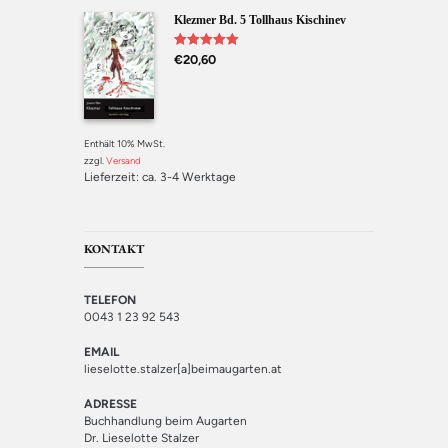
Klezmer Bd. 5 Tollhaus Kischinev
Bewertet mit
€
20,60
5.00
von 5
Enthält 10% MwSt.
zzgl.
Versand
Lieferzeit: ca. 3-4 Werktage
KONTAKT
TELEFON
0043 1 23 92 543
EMAIL
lieselotte.stalzer[a]beimaugarten.at
ADRESSE
Buchhandlung beim Augarten
Dr. Lieselotte Stalzer