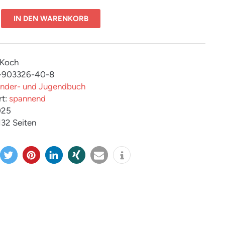
IN DEN WARENKORB
 Koch
3-903326-40-8
inder- und Jugendbuch
rt:
spannend
025
 132 Seiten
twitter
merk
mitteil
teilen
e-
info
n
en
en
mail