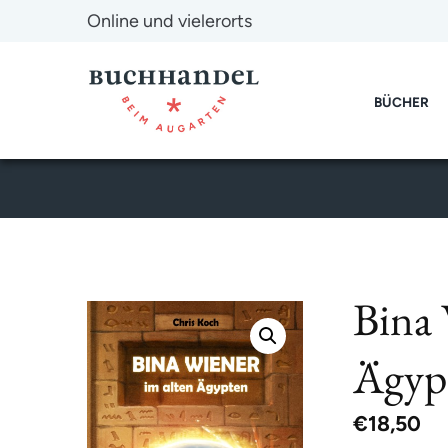
Online und vielerorts
BÜCHER
Bina 
Ägyp
€
18,50