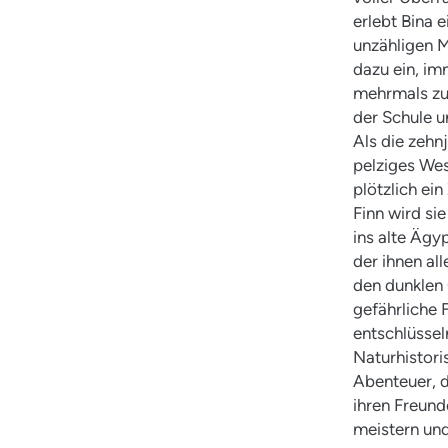
erlebt Bina e
unzähligen 
dazu ein, im
mehrmals zu
der Schule u
Als die zehn
pelziges Wes
plötzlich ei
Finn wird si
ins alte Ägy
der ihnen al
den dunklen 
gefährliche F
entschlüssel
Naturhistori
Abenteuer, d
ihren Freund
meistern und