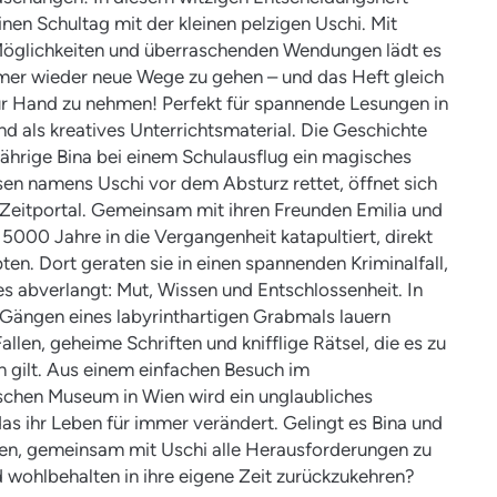
inen Schultag mit der kleinen pelzigen Uschi. Mit
Möglichkeiten und überraschenden Wendungen lädt es
mer wieder neue Wege zu gehen – und das Heft gleich
r Hand zu nehmen! Perfekt für spannende Lesungen in
nd als kreatives Unterrichtsmaterial. Die Geschichte
jährige Bina bei einem Schulausflug ein magisches
en namens Uschi vor dem Absturz rettet, öffnet sich
n Zeitportal. Gemeinsam mit ihren Freunden Emilia und
e 5000 Jahre in die Vergangenheit katapultiert, direkt
pten. Dort geraten sie in einen spannenden Kriminalfall,
les abverlangt: Mut, Wissen und Entschlossenheit. In
Gängen eines labyrinthartigen Grabmals lauern
allen, geheime Schriften und knifflige Rätsel, die es zu
n gilt. Aus einem einfachen Besuch im
schen Museum in Wien wird ein unglaubliches
as ihr Leben für immer verändert. Gelingt es Bina und
en, gemeinsam mit Uschi alle Herausforderungen zu
 wohlbehalten in ihre eigene Zeit zurückzukehren?