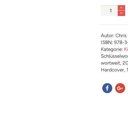
Anzahl
Autor: Chris
ISBN: 978-
Kategorie:
K
Schlüsselwo
wortweit
, 2
Hardcover
,
teilen
teilen