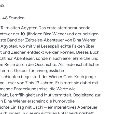
St.
ca. 48 Stunden
 im alten Ägypten Das erste atemberaubende
nteuer der 10-jährigen Bina Wiener und der pelzigen
rste Band der Zeitreise-Abenteuer von Bina Wiener
te Ägypten, wo mit viel Lesespaß echte Fakten über
ift und Zeichen entdeckt werden können. Dieses Buch
icht nur Abenteuer, sondern auch eine lehrreiche und
e Reise durch die Geschichte. Als leidenschaftlicher
iter mit Gespür für unvergessliche
schichten begeistert der Wiener Chris Koch junge
nd Leser von 7 bis 13 Jahren. Er nimmt sie dabei mit
nnende Entdeckungsreise, die Werte wie
haft, Lernfähigkeit und Mut vermittelt. Begleitend zur
n Bina Wiener erscheint die humorvolle
hte Ein Tag mit Uschi – ein interaktives Abenteuer
aschungen! In diesem witzigen Entscheidungsheft