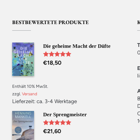
BESTBEWERTETE PRODUKTE
Die geheime Macht der Düfte
0
€
18,50
Bewertet mit
5.00
von 5
l
Enthält 10% MwSt.
zzgl.
Versand
B
Lieferzeit: ca. 3-4 Werktage
D
C
Der Sprengmeister
1
€
21,60
Bewertet mit
5.00
von 5