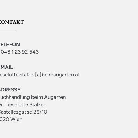
KONTAKT
TELEFON
043 1 23 92 543
EMAIL
ieselotte.stalzer[a]beimaugarten.at
ADRESSE
uchhandlung beim Augarten
r. Lieselotte Stalzer
astellezgasse 28/10
020 Wien