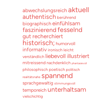
aktuell
abwechslungsreich
authentisch
berührend
einfühlsam
biographisch
fesselnd
faszinierend
gut recherchiert
historisch;
humorvoll
informativ
ironisch
leicht
liebevoll illustriert
verständlich
mitreissend
nachdenklich
phantasievoll
poetisch
philosophisch
politisch
spannend
realitätsnahe
sprachgewaltig
stimmungsvoll
unterhaltsam
temporeich
vielschichtig