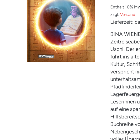
Enthält 10% Mw
zzgl.
Versand
Lieferzeit: 
BINA WIENER
Zeitreiseabe
Uschi. Der e
führt ins al
Kultur, Schr
verspricht n
unterhaltsam
Pfadfinderle
Lagerfeuerge
Leserinnen u
auf eine spa
Hilfsbereitsc
Buchreihe vo
Nebengeschic
voller Überr